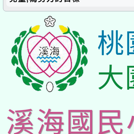
桃
大
溪海國民