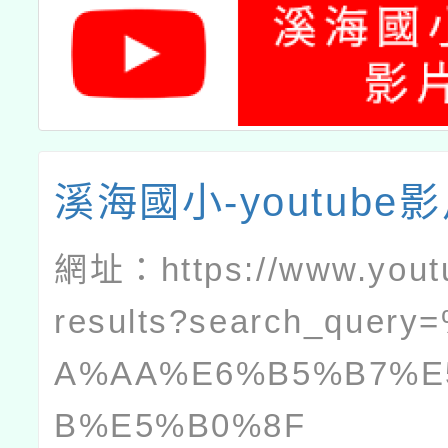
溪海國小-youtube
網址：
https://www.you
results?search_quer
A%AA%E6%B5%B7%E
B%E5%B0%8F