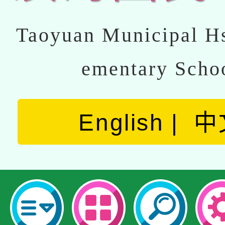
Taoyuan Municipal Hs
ementary Scho
English
中