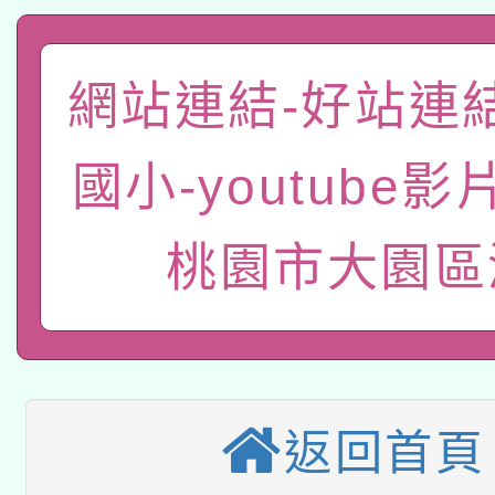
有關本府115年70歲
答一案
一案。
本校115學年度第2次
人員健康講座「吃得安
網站連結-好站連
適應運動共學行動站研
招甄選結果公告(無人
心」，鼓勵退休同仁踴
國小-youtube影
本館辦理115年度閱讀
招)
案。
科技賦能─人工智慧(AI
暨閱讀推動專業研習
桃園市大園區
A3數位素養講師名單
礎課程
本校115學年度第1次
本校115學年度第2次
第3次招考甄選結果公告
返回首頁
有關原住民族委員會11
次招考甄選結果公告(尚