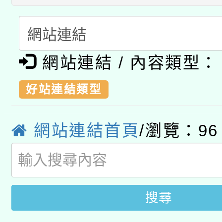
兒童少年暑期犯罪預防
公告之原住民族歲時祭
有關本府115年70歲
答一案
一案。
網站連結 / 內容類型：
本校115學年度第2次
人員健康講座「吃得安
適應運動共學行動站研
招甄選結果公告(無人
好站連結類型
心」，鼓勵退休同仁踴
本館辦理115年度閱讀
招)
案。
網站連結首頁
/瀏覽：
96
科技賦能─人工智慧(AI
暨閱讀推動專業研習
A3數位素養講師名單
礎課程
搜尋