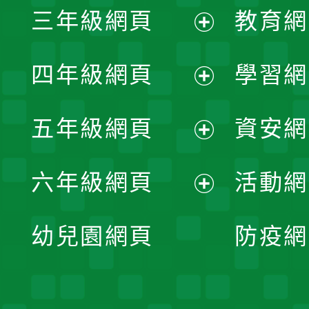
三年級網頁
教育網
選
開
展
單
四年級網頁
學習網
選
開
展
單
五年級網頁
資安網
選
開
展
單
六年級網頁
活動網
選
開
展
單
幼兒園網頁
防疫網
選
開
單
選