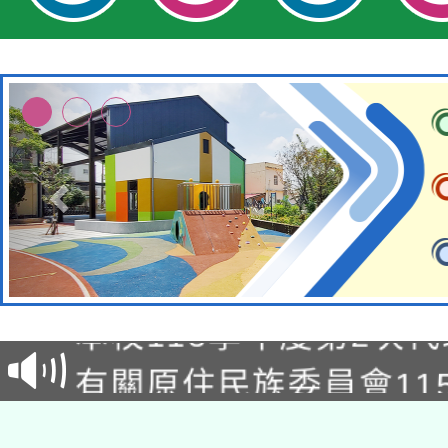
本校115學年度第1次
本校115學年度第2次
第3次招考甄選結果公告
有關原住民族委員會11
次招考甄選結果公告(尚
兒童少年暑期犯罪預防
公告之原住民族歲時祭