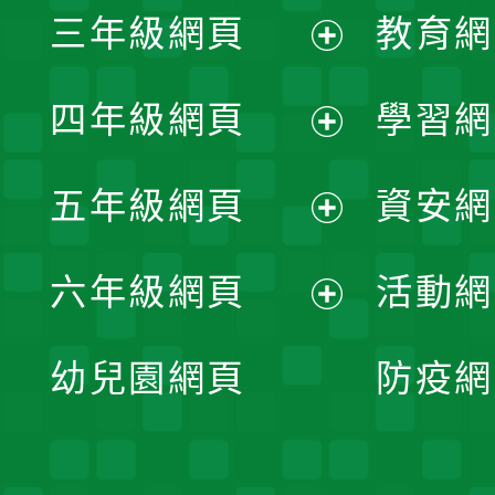
三年級網頁
教育網
選
開
展
單
四年級網頁
學習網
選
開
展
單
五年級網頁
資安網
選
開
展
單
六年級網頁
活動網
選
開
展
單
幼兒園網頁
防疫網
選
開
單
選