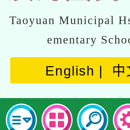
Taoyuan Municipal Hs
ementary Scho
English
中