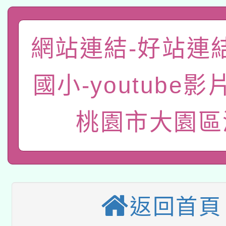
科技賦能─人工智慧(AI
暨閱讀推動專業研習
A3數位素養講師名單
礎課程
網站連結-好站連
「數位內容與教學軟體線
有關大陸委員會函釋公
pilot」
國小-youtube影
轉知經濟部水利署委託
薪期間赴陸應申請許可
桃園市大園區
115年8月22日(星期六)
業技術研究院辦理「11
2026年桃園地景藝術
桃園市孔廟祈福系列活
用水績優單位及節水達
本校115學年度第2次
開 智慧啟航」
動」
適應運動共學行動站研
返回首頁
招甄選結果公告(無人