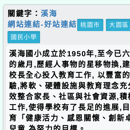
關鍵字：
溪海
網站連結-好站連結
桃園市
大園區
國民小學
溪海國小成立於1950年,至今已
的歲月,歷經人事物的星移物換,建
校長全心投入教育工作, 以豐富
驗,將軟、硬體設施與教育理念充分
效整合家長、社區與社會資源,積
工作,使得學校有了長足的進展,
育「健康活力、感恩關懷、創新
兒童,為努力的目標。