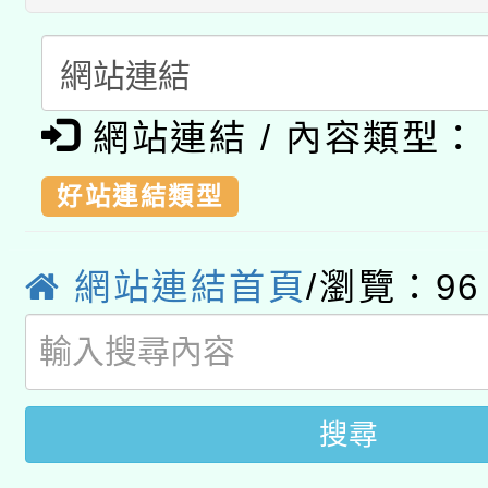
本館辦理115年度閱讀
招)
科技賦能─人工智慧(AI
暨閱讀推動專業研習
A3數位素養講師名單
礎課程
網站連結 / 內容類型：
「數位內容與教學軟體線
好站連結類型
有關大陸委員會函釋公
pilot」
轉知經濟部水利署委託
薪期間赴陸應申請許可
網站連結首頁
/瀏覽：
96
115年8月22日(星期六)
業技術研究院辦理「11
2026年桃園地景藝術
桃園市孔廟祈福系列活
用水績優單位及節水達
搜尋
開 智慧啟航」
動」