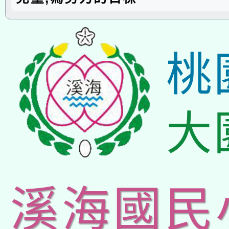
桃
大
溪海國民