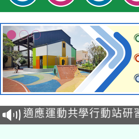
本校115學年度第2次
適應運動共學行動站研
招甄選結果公告(無人
本館辦理115年度閱讀
招)