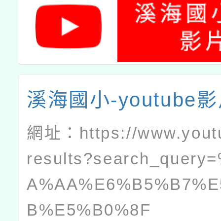
溪海國小-youtube
網址：
https://www.you
results?search_quer
A%AA%E6%B5%B7%E
B%E5%B0%8F