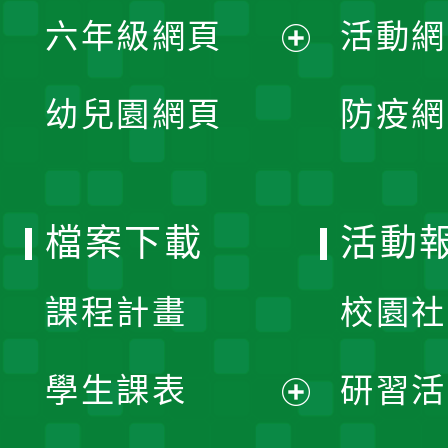
展
單
六年級網頁
活動網
選
開
展
單
幼兒園網頁
防疫網
選
開
單
選
檔案下載
活動
單
課程計畫
校園社
學生課表
研習活
展