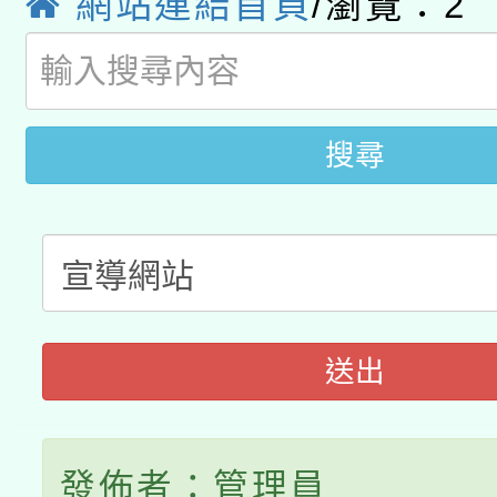
網站連結首頁
/瀏覽：
2
轉知經濟部水利署委託
薪期間赴陸應申請許可
115年8月22日(星期六)
業技術研究院辦理「11
2026年桃園地景藝術
桃園市孔廟祈福系列活
用水績優單位及節水達
搜尋
開 智慧啟航」
動」
送出
發佈者：管理員