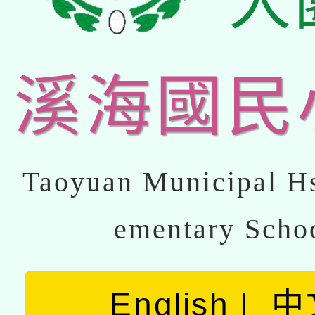
大
溪海國民
Taoyuan Municipal Hs
ementary Scho
English
中