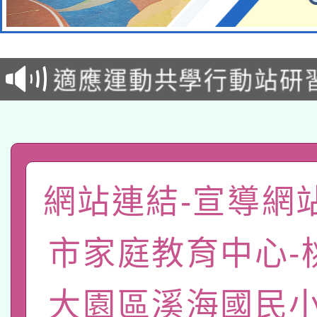
本校115學年度第2次
適應運動共學行動站研
招甄選結果公告(無人
本館辦理115年度閱讀
招)
科技賦能─人工智慧(AI
暨閱讀推動專業研習
A3數位素養講師名單
礎課程
網站連結-宣導網
「數位內容與教學軟體線
市家庭教育中心-
有關大陸委員會函釋公
pilot」
轉知經濟部水利署委託
薪期間赴陸應申請許可
大園區溪海國民小