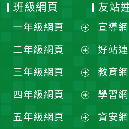
班級網頁
友站
一年級網頁
宣導網
展
二年級網頁
好站連
開
展
三年級網頁
教育網
選
開
展
單
四年級網頁
學習網
選
開
展
單
五年級網頁
資安網
選
開