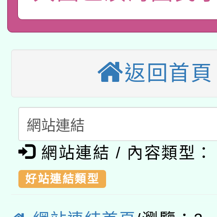
115年8月22日(星期六)
業技術研究院辦理「11
2026年桃園地景藝術
桃園市孔廟祈福系列活
用水績優單位及節水達
本校115學年度第2次
開 智慧啟航」
動」
返回首頁
適應運動共學行動站研
招甄選結果公告(無人
本館辦理115年度閱讀
招)
科技賦能─人工智慧(AI
暨閱讀推動專業研習
A3數位素養講師名單
礎課程
網站連結 / 內容類型：
「數位內容與教學軟體線
好站連結類型
有關大陸委員會函釋公
pilot」