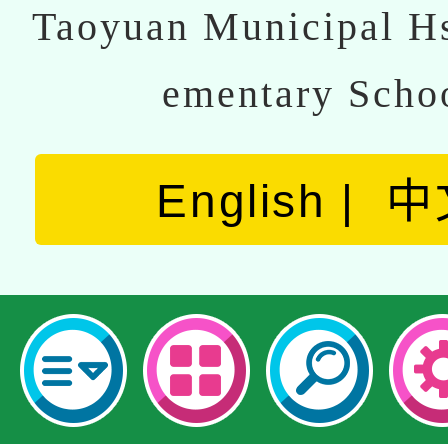
Taoyuan Municipal Hs
ementary Scho
English
中