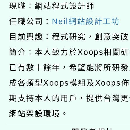
兒童少年暑期犯罪預防
現職：網站程式設計師
公告之原住民族歲時祭
有關本府115年70歲
答一案
任職公司：
Neil網站設計工坊
一案。
本校115學年度第2次
人員健康講座「吃得安
目前興趣：程式研究，創意突破
適應運動共學行動站研
招甄選結果公告(無人
心」，鼓勵退休同仁踴
簡介：本人致力於Xoops相關
本館辦理115年度閱讀
招)
已有數十餘年，希望能將所研發
案。
科技賦能─人工智慧(AI
暨閱讀推動專業研習
成各類型Xoops模組及Xoops
A3數位素養講師名單
礎課程
期支持本人的用戶，提供台灣更
網站架設環境。