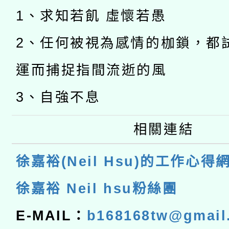
1、求知若飢 虛懷若愚
2、任何被視為感情的枷鎖，都
運而捕捉指間流逝的風
3、自強不息
相關連結
徐嘉裕(Neil Hsu)的工作心得
徐嘉裕 Neil hsu粉絲團
E-MAIL：
b168168tw@gmail