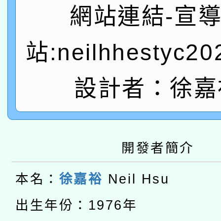
有關本府115年70歲
答一案
網站連結-宣
一案。
本校115學年度第2次
人員健康講座「吃得安
站:neilhhestyc2
適應運動共學行動站研
招甄選結果公告(無人
心」，鼓勵退休同仁踴
本館辦理115年度閱讀
設計者：徐嘉
招)
案。
科技賦能─人工智慧(AI
暨閱讀推動專業研習
A3數位素養講師名單
礎課程
開發者簡介
本校115學年度第1次
本名：
徐嘉裕
Neil Hsu
本校115學年度第2次
第3次招考甄選結果公告
有關原住民族委員會11
出生年份：1976年
次招考甄選結果公告(尚