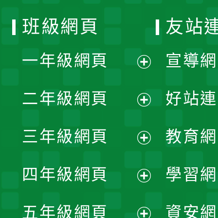
班級網頁
友站
一年級網頁
宣導網
展
二年級網頁
好站連
開
展
三年級網頁
教育網
選
開
展
單
四年級網頁
學習網
選
開
展
單
五年級網頁
資安網
選