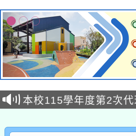
本校115學年度第1次
本校115學年度第2次
第3次招考甄選結果公告
有關原住民族委員會11
次招考甄選結果公告(尚
兒童少年暑期犯罪預防
公告之原住民族歲時祭