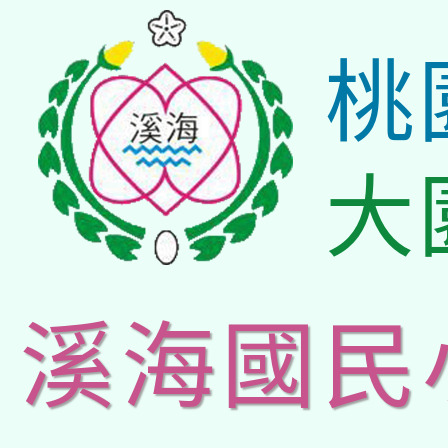
桃
大
溪海國民