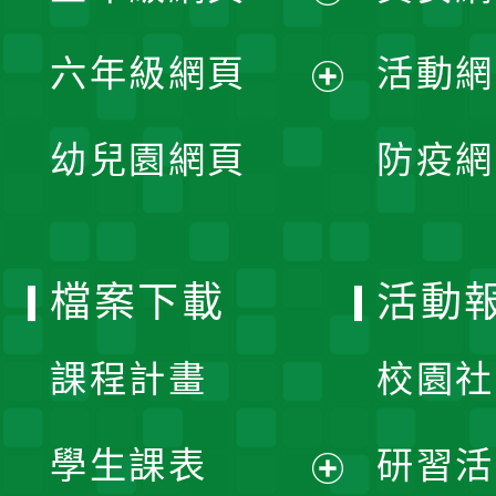
開
展
單
六年級網頁
活動網
選
開
展
單
幼兒園網頁
防疫網
選
開
單
選
檔案下載
活動
單
課程計畫
校園社
學生課表
研習活