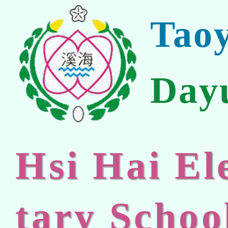
Tao
Day
Hsi Hai E
tary Schoo