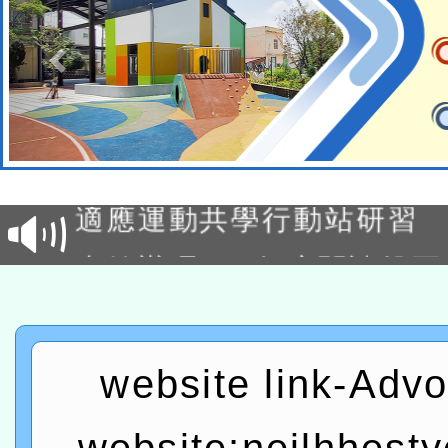
本校115學年度第2次代理
結果公告(無人報名，續辦
適應運動共學行動站研習
本館辦理115年度閱讀磐
讀推動專業研習
科技賦能─人工智慧(AI)
程
A3數位素養講師名單
website link-Adv
「數位內容與教學軟體線上課程