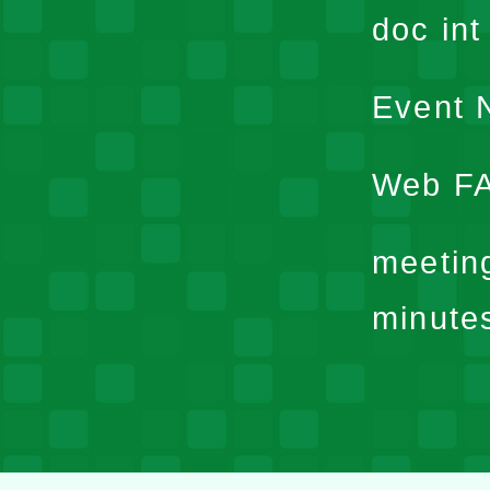
doc in
Event N
Web F
meetin
minute