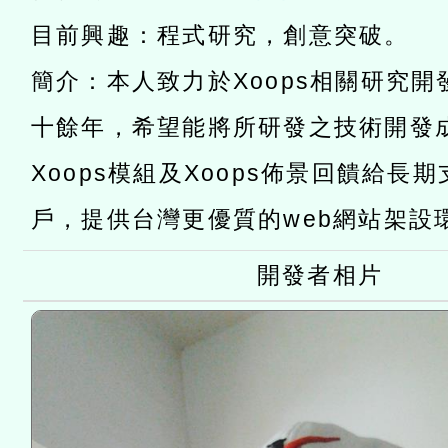
「數位內容與教學軟體線上課程
目前興趣：程式研究，創意突破。
t」
有關大陸委員會函釋公務
簡介：本人致力於Xoops相關研究
赴陸應申請許可一案
轉知經濟部水利署委託財
十餘年，希望能將所研發之技術開發
研究院辦理「115年表揚
115年8月22日(星期六)辦
Xoops模組及Xoops佈景回饋給長
位及節水達人選拔活動」
市孔廟祈福系列活動—儒門
2026年桃園地景藝術節教
戶，提供台灣更優質的web網站架設
航」
開發者相片