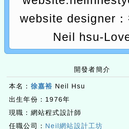
website:neilhhest
t」
有關大陸委員會函釋公務
赴陸應申請許可一案
轉知經濟部水利署委託財
website designe
研究院辦理「115年表揚
115年8月22日(星期六)辦
Neil hsu-Lov
位及節水達人選拔活動」
市孔廟祈福系列活動—儒門
2026年桃園地景藝術節教
航」
本校115學年度第2次代理
開發者簡介
結果公告(無人報名，續辦
適應運動共學行動站研習
本名：
徐嘉裕
Neil Hsu
本館辦理115年度閱讀磐
出生年份：1976年
讀推動專業研習
科技賦能─人工智慧(AI)
現職：網站程式設計師
程
A3數位素養講師名單
任職公司：
Neil網站設計工坊