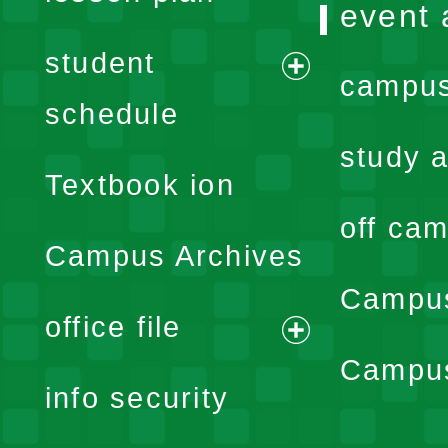
event 
student
campus
expand
schedule
menu
study a
Textbook ion
off cam
Campus Archives
Campus
office file
expand
Campus
info security
menu