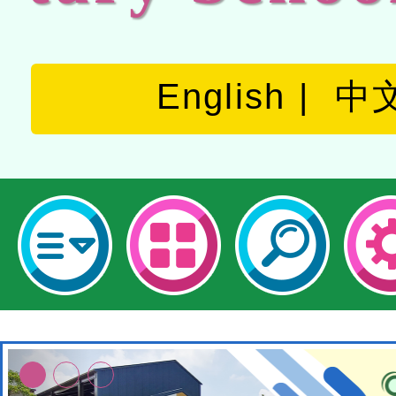
English
中