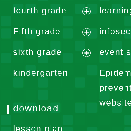
expand
fourth grade
learnin
menu
expand
Fifth grade
infose
menu
expand
sixth grade
event s
menu
expand
kindergarten
Epidem
menu
preven
websit
download
lesson plan