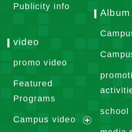
Publicity info
Album
Campu
video
Campus
promo video
promot
Featured
activiti
Programs
school 
Campus video
expand