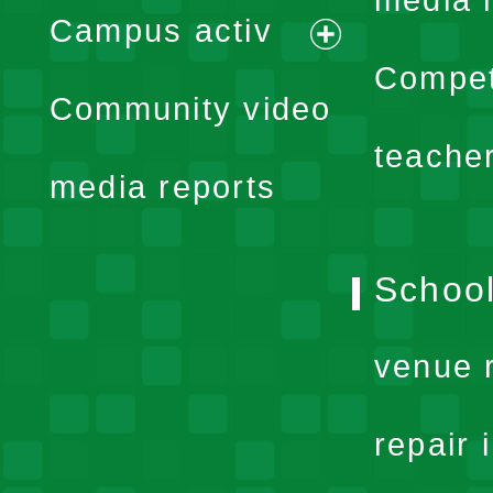
media 
Campus activ
menu
expand
Compet
Community video
menu
teache
media reports
School
venue 
repair 