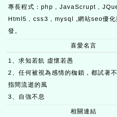
專長程式：php , JavaScrupt , JQuer
Html5 , css3 , mysql ,網站s
發。
喜愛名言
1、求知若飢 虛懷若愚
2、任何被視為感情的枷鎖，都試著
指間流逝的風
3、自強不息
相關連結