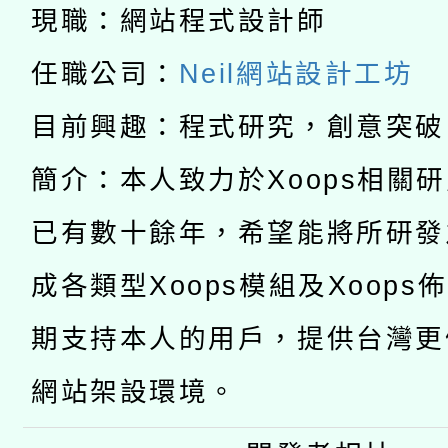
「2026桃園藝術巡演
現職：網站程式設計師
開 智慧啟航」
動」
月28日止
轉知教育部國民及學前
關事宜
任職公司：
Neil網站設計工坊
函轉國家教育研究院中心
國立臺灣師範大學辦理「1
目前興趣：程式研究，創意突破
轉知教育部國民及學前
原住民族教育政策研討
年度健康促進學校輔導
簡介：本人致力於Xoops相關
函轉國立臺灣師範大學
新北市政府教育局辦理「
族教育國際趨勢與發展
業成長研習」實施計畫
已有數十餘年，希望能將所研發
轉知有關國立成功大學
族語言臺北學習中心11
師專業成長研習實施計
成各類型Xoops模組及Xoops
教育部國民及學前教育署「
文教學共融平台-教案
「族語學習班」招生簡章
方素養工作坊新北場」
期支持本人的用戶，提供台灣更
年度COVID-19疫苗
件」活動簡章
網站架設環境。
接種對象擴大為「滿6