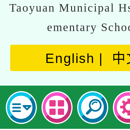
Taoyuan Municipal Hs
ementary Scho
English
中