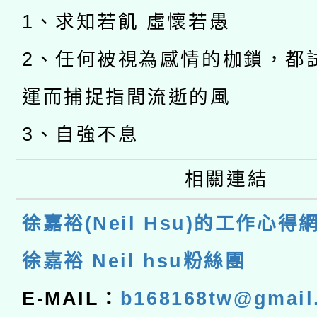
1、求知若飢 虛懷若愚
2、任何被視為感情的枷鎖，都
運而捕捉指間流逝的風
3、自強不息
相關連結
徐嘉裕(Neil Hsu)的工作心得
徐嘉裕 Neil hsu粉絲團
E-MAIL：
b168168tw@gmail