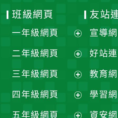
班級網頁
友站
一年級網頁
宣導網
展
二年級網頁
好站連
開
展
三年級網頁
教育網
選
開
展
單
四年級網頁
學習網
選
開
展
單
五年級網頁
資安網
選