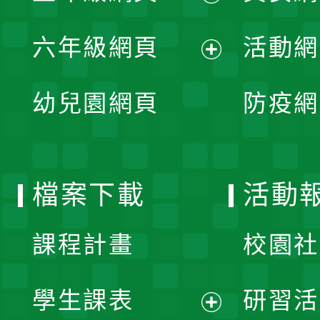
開
展
單
六年級網頁
活動網
選
開
展
單
幼兒園網頁
防疫網
選
開
單
選
檔案下載
活動
單
課程計畫
校園社
學生課表
研習活