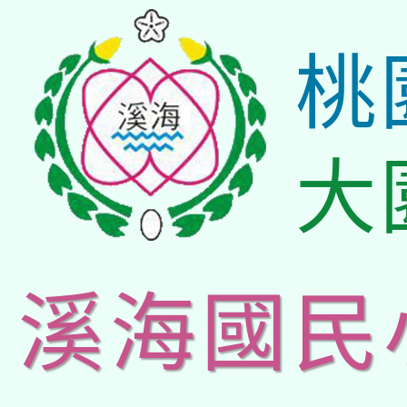
桃
大
溪海國民