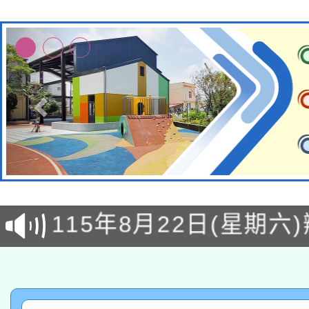
轉知經濟部水利署委託
115年8月22日(星期六)
業技術研究院辦理「11
2026年桃園地景藝術
桃園市孔廟祈福系列活
用水績優單位及節水達
「2026桃園藝術巡演
開 智慧啟航」
動」