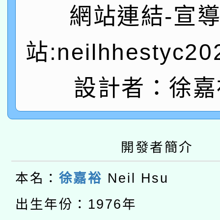
轉知教育部國民及學前
關事宜
網站連結-宣
函轉國家教育研究院中心
國立臺灣師範大學辦理「1
站:neilhhestyc2
轉知教育部國民及學前
原住民族教育政策研討
年度健康促進學校輔導
函轉國立臺灣師範大學
新北市政府教育局辦理「
設計者：徐嘉
族教育國際趨勢與發展
業成長研習」實施計畫
轉知有關國立成功大學
族語言臺北學習中心11
師專業成長研習實施計
教育部國民及學前教育署「
文教學共融平台-教案
「族語學習班」招生簡章
方素養工作坊新北場」
開發者簡介
轉知經濟部水利署委託
年度COVID-19疫苗
件」活動簡章
115年8月22日(星期六)
本名：
徐嘉裕
Neil Hsu
業技術研究院辦理「11
接種對象擴大為「滿6
2026年桃園地景藝術
桃園市孔廟祈福系列活
出生年份：1976年
用水績優單位及節水達
接種之民眾」措施，延長