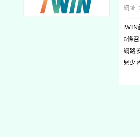
網址
iWI
6條
網路
兒少