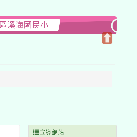
園區溪海國民小
開
啟
上
方
區
塊
宣導網站