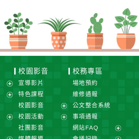
校園影音
校務專區
宣導影片
場地預約
展
特色課程
維修通報
開
展
校園影音
公文整合系統
選
開
展
校園活動
事項通報
單
選
開
展
展
社團影音
網站FAQ
單
選
開
開
展
媒體報導
會議記錄