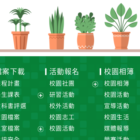
檔案下載
活動報名
校園相簿
課程計畫
校園社團
校園相簿
展
學生課表
研習活動
校園活動
開
展
教科書評選
校外活動
宣導活動
選
開
校園檔案
校園志工
校園生活
單
選
處室檔案
校園活動
媒體報導
單
展
資訊安全
競賽活動