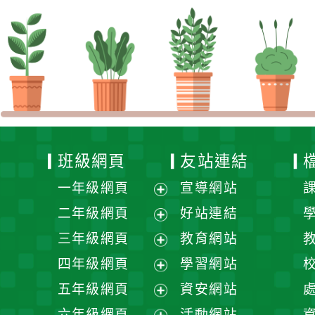
班級網頁
友站連結
一年級網頁
宣導網站
展
二年級網頁
好站連結
開
展
三年級網頁
教育網站
選
開
展
四年級網頁
學習網站
單
選
開
展
五年級網頁
資安網站
單
選
開
展
六年級網頁
活動網站