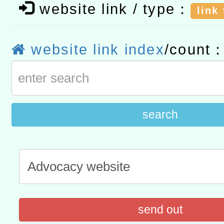
「數位內容與教學軟體線上課程
website link / type：
link
t」
有關大陸委員會函釋公務
website link index
/count
赴陸應申請許可一案
轉知經濟部水利署委託財
研究院辦理「115年表揚
115年8月22日(星期六)辦
位及節水達人選拔活動」
市孔廟祈福系列活動—儒門
2026年桃園地景藝術節教
search
航」
send out