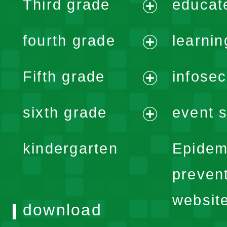
Third grade
educat
menu
expand
fourth grade
learnin
menu
expand
Fifth grade
infose
menu
expand
sixth grade
event s
menu
expand
kindergarten
Epidem
menu
preven
websit
download