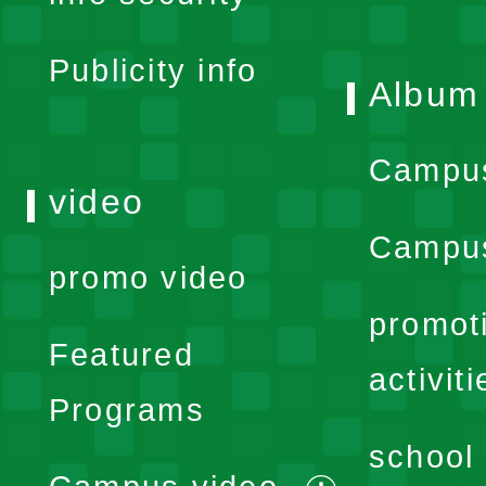
menu
Publicity info
Album
Campu
video
Campus
promo video
promot
Featured
activiti
Programs
school 