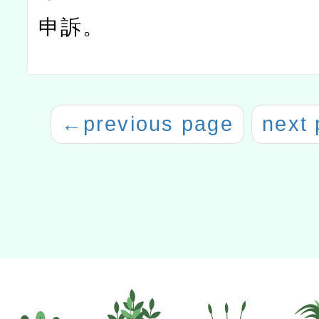
申訴。
←
previous page
next