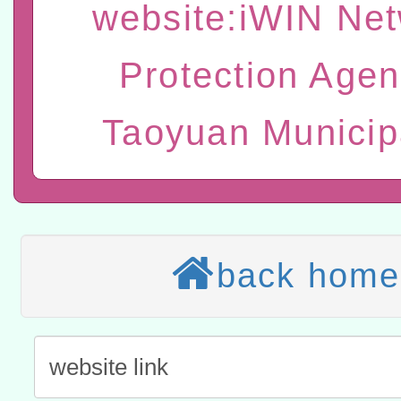
有關大陸委員會函釋公務
website:iWIN Ne
赴陸應申請許可一案
轉知經濟部水利署委託財
Protection Agen
研究院辦理「115年表揚
115年8月22日(星期六)辦
Taoyuan Municip
位及節水達人選拔活動」
市孔廟祈福系列活動—儒門
2026年桃園地景藝術節教
航」
本校115學年度第2次代理
結果公告(無人報名，續辦
適應運動共學行動站研習
本館辦理115年度閱讀磐
back home
讀推動專業研習
科技賦能─人工智慧(AI)
程
A3數位素養講師名單