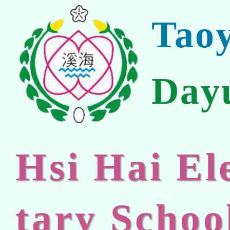
Tao
Day
Hsi Hai E
tary Schoo