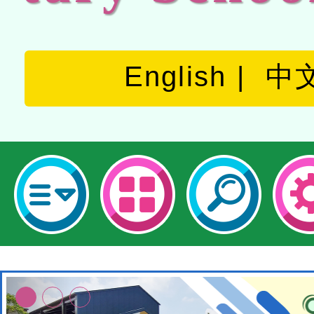
English
中