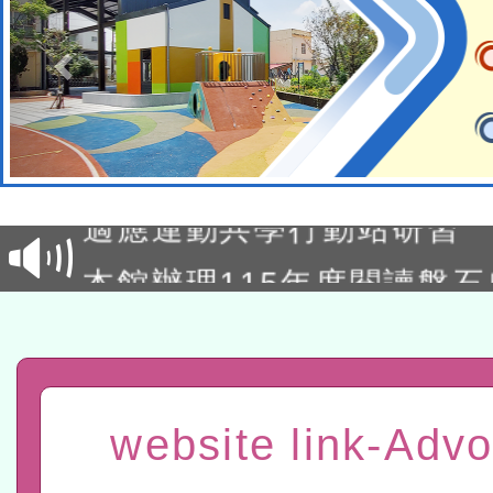
本校115學年度第2次代理
結果公告(無人報名，續辦
適應運動共學行動站研習
本館辦理115年度閱讀磐
讀推動專業研習
科技賦能─人工智慧(AI)
程
A3數位素養講師名單
website link-Adv
「數位內容與教學軟體線上課程
t」