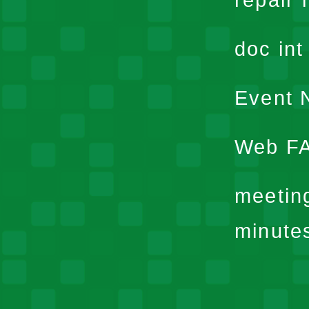
repair 
doc in
Event N
Web F
meetin
minute