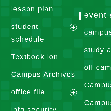
lesson plan
event 
student
campus
expand
schedule
menu
study a
Textbook ion
off cam
Campus Archives
Campus
office file
expand
Campus
info security