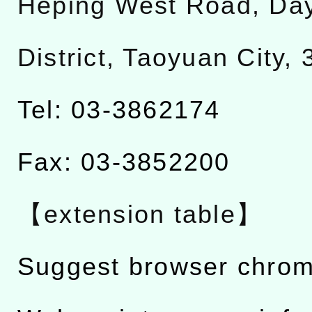
Heping West Road, Da
District, Taoyuan City,
Tel: 03-3862174
Fax: 03-3852200
【extension table】
Suggest browser chro