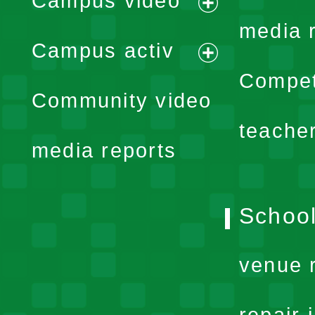
Campus video
expand
media 
Campus activ
menu
expand
Compet
Community video
menu
teache
media reports
School
venue 