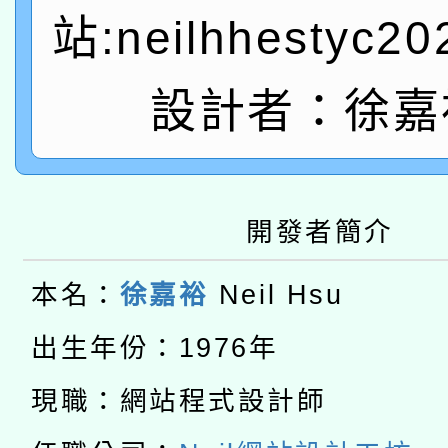
站:neilhhestyc2
轉知教育部國民及學前
原住民族教育政策研討
年度健康促進學校輔導
函轉國立臺灣師範大學
新北市政府教育局辦理「
族教育國際趨勢與發展
設計者：徐嘉
業成長研習」實施計畫
轉知有關國立成功大學
族語言臺北學習中心11
師專業成長研習實施計
教育部國民及學前教育署「
文教學共融平台-教案
「族語學習班」招生簡章
方素養工作坊新北場」
開發者簡介
轉知經濟部水利署委託
年度COVID-19疫苗
件」活動簡章
115年8月22日(星期六)
業技術研究院辦理「11
本名：
徐嘉裕
Neil Hsu
接種對象擴大為「滿6
2026年桃園地景藝術
桃園市孔廟祈福系列活
用水績優單位及節水達
出生年份：1976年
接種之民眾」措施，延長
「2026桃園藝術巡演
開 智慧啟航」
現職：網站程式設計師
動」
月28日止
轉知教育部國民及學前
關事宜