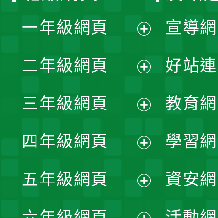
一年級網頁
宣導網
展
二年級網頁
好站連
開
展
三年級網頁
教育網
選
開
展
單
四年級網頁
學習網
選
開
展
單
五年級網頁
資安網
選
開
展
單
六年級網頁
活動網