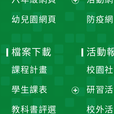
選
開
展
單
幼兒園網頁
防疫網
選
開
單
選
檔案下載
活動
單
課程計畫
校園社
學生課表
研習活
展
教科書評選
校外活