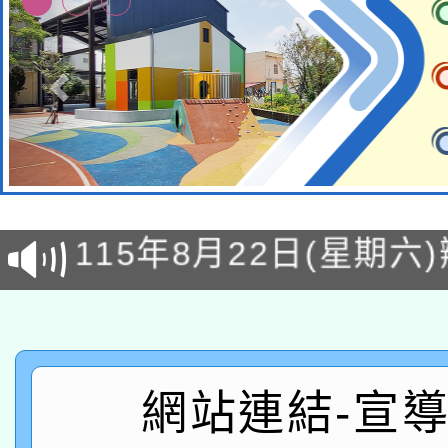
轉知經濟部水利署委託
115年8月22日(星期六)
業技術研究院辦理「11
2026年桃園地景藝術
桃園市孔廟祈福系列活
用水績優單位及節水達
「2026桃園藝術巡演
開 智慧啟航」
動」
轉知教育部國民及學前
關事宜
網站連結-宣
函轉國家教育研究院中心
國立臺灣師範大學辦理「1