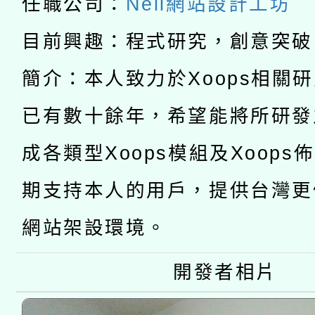
任職公司：
Neil網站設計工坊
函轉國家教育研究院中心
國立臺灣師範大學辦理「1
目前興趣：程式研究，創意突破
轉知教育部國民及學前
原住民族教育政策研討
年度健康促進學校輔導
簡介：本人致力於Xoops相關
函轉國立臺灣師範大學
新北市政府教育局辦理「
族教育國際趨勢與發展
業成長研習」實施計畫
已有數十餘年，希望能將所研發
轉知有關國立成功大學
族語言臺北學習中心11
師專業成長研習實施計
成各類型Xoops模組及Xoops
教育部國民及學前教育署「
文教學共融平台-教案
「族語學習班」招生簡章
方素養工作坊新北場」
期支持本人的用戶，提供台灣更
年度COVID-19疫苗
件」活動簡章
網站架設環境。
接種對象擴大為「滿6
開發者相片
接種之民眾」措施，延長