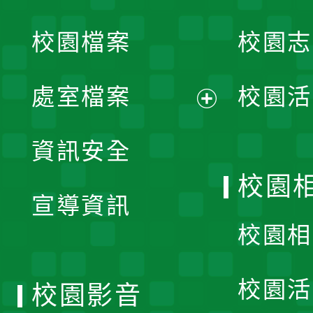
開
校園檔案
校園志
選
單
處室檔案
校園活
展
資訊安全
開
校園
宣導資訊
選
校園相
單
校園活
校園影音