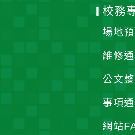
校務
單
場地預
維修通
公文整
事項通
網站F