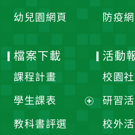
開
展
單
幼兒園網頁
防疫網
選
開
單
選
檔案下載
活動
單
課程計畫
校園社
學生課表
研習活
展
教科書評選
校外活
開