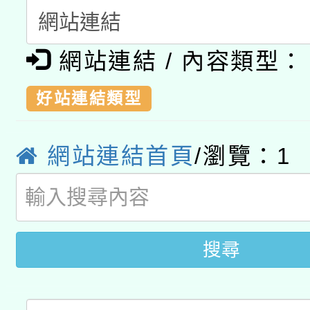
A3數位素養講師名單
礎課程
「數位內容與教學軟體線
網站連結 / 內容類型：
有關大陸委員會函釋公
pilot」
好站連結類型
轉知經濟部水利署委託
薪期間赴陸應申請許可
115年8月22日(星期六)
業技術研究院辦理「11
網站連結首頁
/瀏覽：
1
2026年桃園地景藝術
桃園市孔廟祈福系列活
用水績優單位及節水達
開 智慧啟航」
動」
搜尋