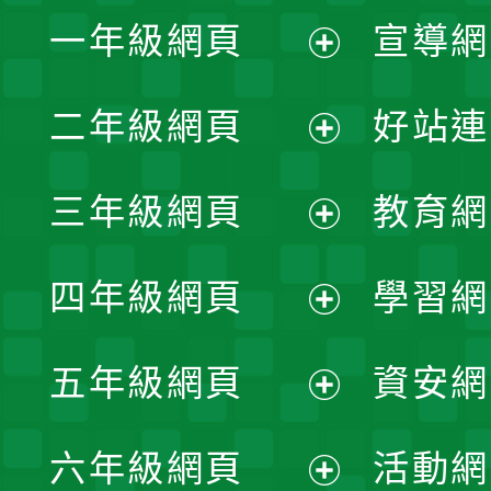
一年級網頁
宣導網
展
二年級網頁
好站連
開
展
三年級網頁
教育網
選
開
展
單
四年級網頁
學習網
選
開
展
單
五年級網頁
資安網
選
開
展
單
六年級網頁
活動網
選