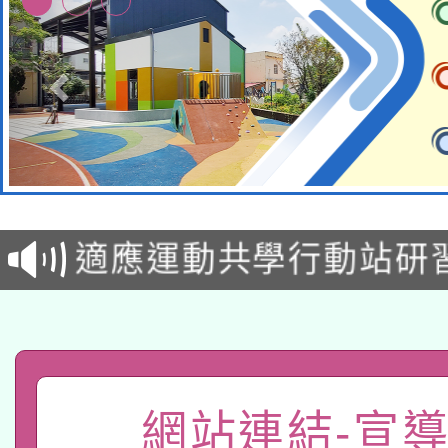
本校115學年度第2次
適應運動共學行動站研
招甄選結果公告(無人
本館辦理115年度閱讀
招)
科技賦能─人工智慧(AI
暨閱讀推動專業研習
A3數位素養講師名單
礎課程
網站連結-宣