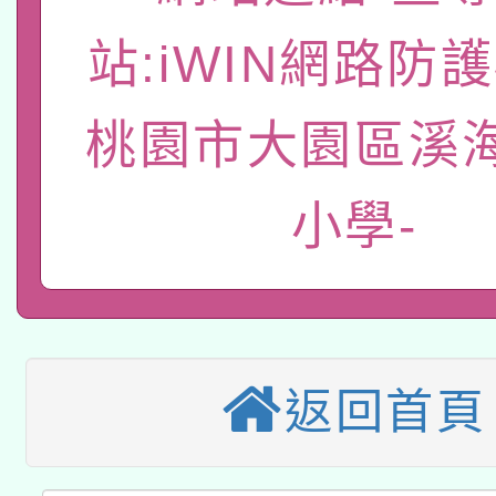
「數位內容與教學軟體線
站:iWIN網路防
有關大陸委員會函釋公
pilot」
轉知經濟部水利署委託
薪期間赴陸應申請許可
桃園市大園區溪
115年8月22日(星期六)
業技術研究院辦理「11
小學-
2026年桃園地景藝術
桃園市孔廟祈福系列活
用水績優單位及節水達
本校115學年度第2次
開 智慧啟航」
動」
適應運動共學行動站研
招甄選結果公告(無人
本館辦理115年度閱讀
招)
返回首頁
科技賦能─人工智慧(AI
暨閱讀推動專業研習