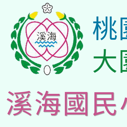
桃
大
溪海國民