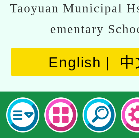
Taoyuan Municipal Hs
ementary Scho
English
中