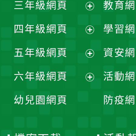
三年級網頁
教育網
選
開
展
單
四年級網頁
學習網
選
開
展
單
五年級網頁
資安網
選
開
展
單
六年級網頁
活動網
選
開
展
單
幼兒園網頁
防疫網
選
開
單
選