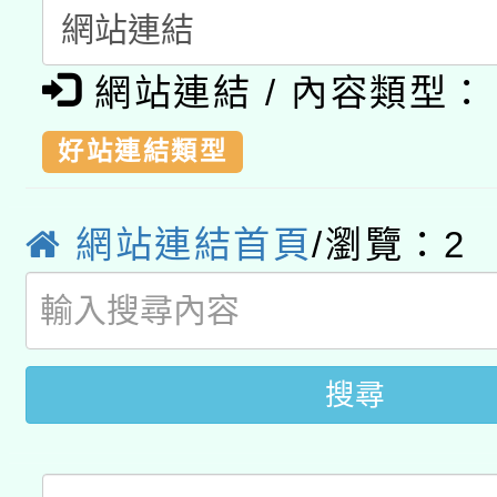
科技賦能─人工智慧(AI
暨閱讀推動專業研習
A3數位素養講師名單
礎課程
網站連結 / 內容類型：
「數位內容與教學軟體線
好站連結類型
有關大陸委員會函釋公
pilot」
轉知經濟部水利署委託
網站連結首頁
/瀏覽：
2
薪期間赴陸應申請許可
115年8月22日(星期六)
業技術研究院辦理「11
2026年桃園地景藝術
桃園市孔廟祈福系列活
用水績優單位及節水達
搜尋
開 智慧啟航」
動」