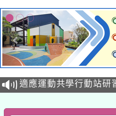
本校115學年度第2次
適應運動共學行動站研
招甄選結果公告(無人
本館辦理115年度閱讀
招)
科技賦能─人工智慧(AI
暨閱讀推動專業研習