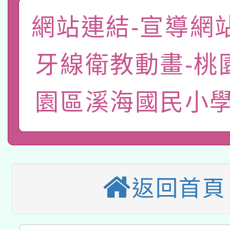
A3數位素養講師名單
礎課程
網站連結-宣導網
「數位內容與教學軟體線
有關大陸委員會函釋公
牙線衛教動畫-桃
pilot」
轉知經濟部水利署委託
薪期間赴陸應申請許可
園區溪海國民小學
115年8月22日(星期六)
業技術研究院辦理「11
2026年桃園地景藝術
桃園市孔廟祈福系列活
用水績優單位及節水達
本校115學年度第2次
開 智慧啟航」
動」
返回首頁
適應運動共學行動站研
招甄選結果公告(無人
本館辦理115年度閱讀
招)