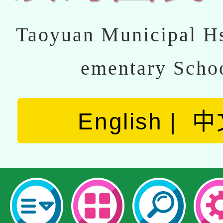
Taoyuan Municipal Hs
ementary Scho
English
中