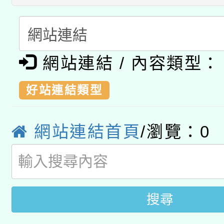
有關原住民族委員會11
次招考甄選結果公告(尚
兒童少年暑期犯罪預防
公告之原住民族歲時祭
有關本府115年70歲
答一案
一案。
網站連結 / 內容類型：
本校115學年度第2次
人員健康講座「吃得安
好站連結類型
適應運動共學行動站研
招甄選結果公告(無人
心」，鼓勵退休同仁踴
本館辦理115年度閱讀
網站連結首頁
/瀏覽：
0
招)
案。
科技賦能─人工智慧(AI
暨閱讀推動專業研習
A3數位素養講師名單
礎課程
搜尋