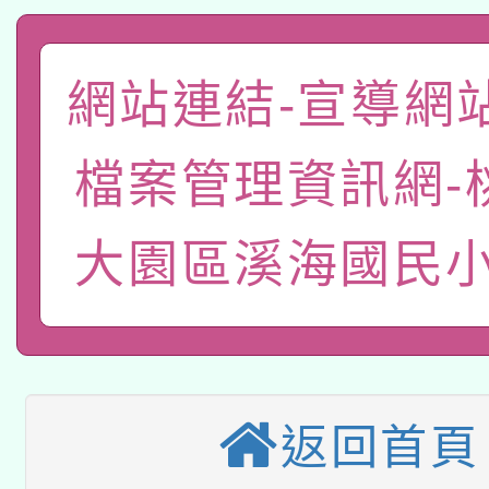
兒童少年暑期犯罪預防
公告之原住民族歲時祭
有關本府115年70歲
答一案
一案。
網站連結-宣導網
本校115學年度第2次
人員健康講座「吃得安
適應運動共學行動站研
招甄選結果公告(無人
檔案管理資訊網-
心」，鼓勵退休同仁踴
本館辦理115年度閱讀
招)
案。
大園區溪海國民小
科技賦能─人工智慧(AI
暨閱讀推動專業研習
A3數位素養講師名單
礎課程
本校115學年度第1次
返回首頁
本校115學年度第2次
第3次招考甄選結果公告