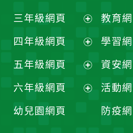
開
展
三年級網頁
教育網
選
開
展
單
四年級網頁
學習網
選
開
展
單
五年級網頁
資安網
選
開
展
單
六年級網頁
活動網
選
開
展
單
幼兒園網頁
防疫網
選
開
單