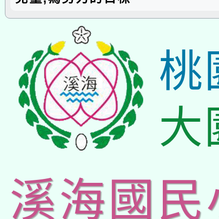
桃
大
溪海國民