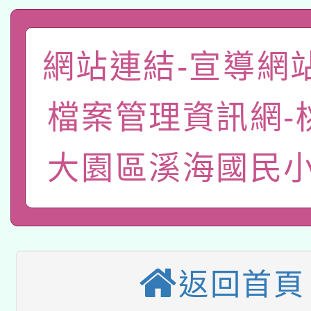
暨閱讀推動專業研習
A3數位素養講師名單
礎課程
網站連結-宣導網
「數位內容與教學軟體線
有關大陸委員會函釋公
pilot」
檔案管理資訊網-
轉知經濟部水利署委託
薪期間赴陸應申請許可
大園區溪海國民小
115年8月22日(星期六)
業技術研究院辦理「11
2026年桃園地景藝術
桃園市孔廟祈福系列活
用水績優單位及節水達
本校115學年度第2次
開 智慧啟航」
動」
適應運動共學行動站研
招甄選結果公告(無人
返回首頁