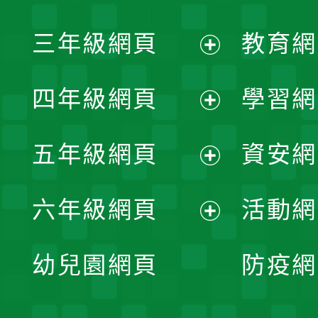
開
展
三年級網頁
教育網
選
開
展
單
四年級網頁
學習網
選
開
展
單
五年級網頁
資安網
選
開
展
單
六年級網頁
活動網
選
開
展
單
幼兒園網頁
防疫網
選
開
單