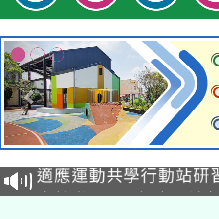
本校115學年度第2次
適應運動共學行動站研
招甄選結果公告(無人
本館辦理115年度閱讀
招)
科技賦能─人工智慧(AI