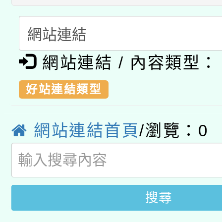
本館辦理115年度閱讀
招)
科技賦能─人工智慧(AI
暨閱讀推動專業研習
A3數位素養講師名單
礎課程
網站連結 / 內容類型：
「數位內容與教學軟體線
好站連結類型
有關大陸委員會函釋公
pilot」
轉知經濟部水利署委託
薪期間赴陸應申請許可
網站連結首頁
/瀏覽：
0
115年8月22日(星期六)
業技術研究院辦理「11
2026年桃園地景藝術
桃園市孔廟祈福系列活
用水績優單位及節水達
搜尋
開 智慧啟航」
動」