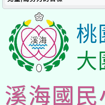
桃
大
溪海國民