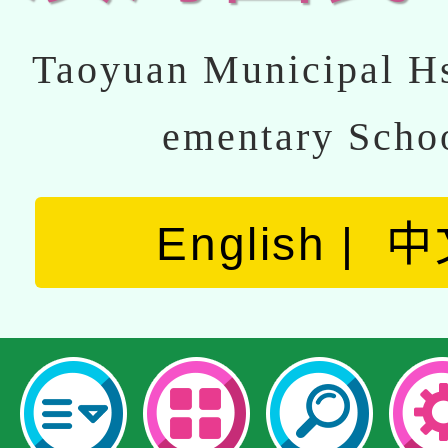
Taoyuan Municipal Hs
ementary Scho
English
中