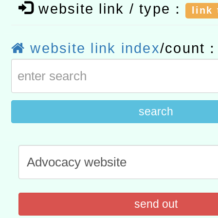
website link / type：
「數位內容與教學軟體線上課程
link
t」
有關大陸委員會函釋公務
website link index
/count
赴陸應申請許可一案
轉知經濟部水利署委託財
研究院辦理「115年表揚
115年8月22日(星期六)辦
位及節水達人選拔活動」
市孔廟祈福系列活動—儒門
2026年桃園地景藝術節教
search
航」
send out