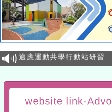
本校115學年度第2次代理
結果公告(無人報名，續辦
適應運動共學行動站研習
本館辦理115年度閱讀磐
讀推動專業研習
科技賦能─人工智慧(AI)
程
A3數位素養講師名單
website link-Adv
「數位內容與教學軟體線上課程