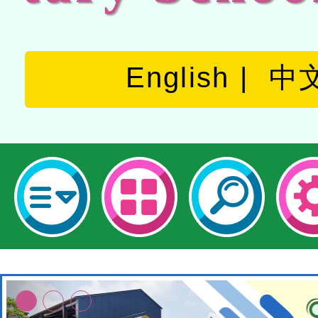
English
中