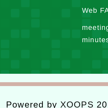
Web F
meetin
minute
Powered by
XOOPS
20