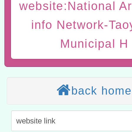
website:National A
t」
有關大陸委員會函釋公務
赴陸應申請許可一案
轉知經濟部水利署委託財
info Network-Ta
研究院辦理「115年表揚
115年8月22日(星期六)辦
Municipal H
位及節水達人選拔活動」
市孔廟祈福系列活動—儒門
2026年桃園地景藝術節教
航」
本校115學年度第2次代理
結果公告(無人報名，續辦
適應運動共學行動站研習
back home
本館辦理115年度閱讀磐
讀推動專業研習
科技賦能─人工智慧(AI)
程
A3數位素養講師名單