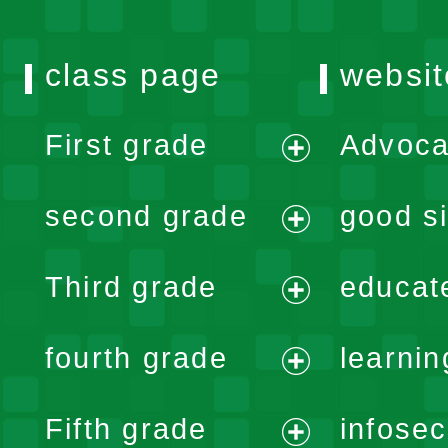
class page
websit
First grade
Advoca
expand
second grade
good si
menu
expand
Third grade
educat
menu
expand
fourth grade
learnin
menu
expand
Fifth grade
infose