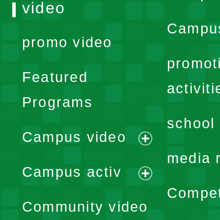
video
Campus
promo video
promot
Featured
activiti
Programs
school 
Campus video
expand
media 
Campus activ
menu
expand
Compet
Community video
menu