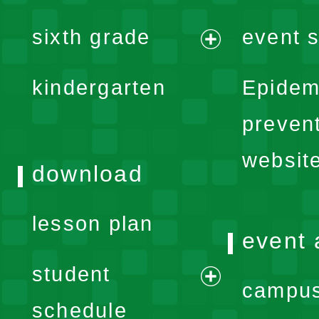
menu
expand
sixth grade
event s
menu
expand
kindergarten
Epidem
menu
preven
websit
download
lesson plan
event 
student
campus
expand
schedule