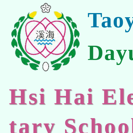
Tao
Day
Hsi Hai E
tary Schoo