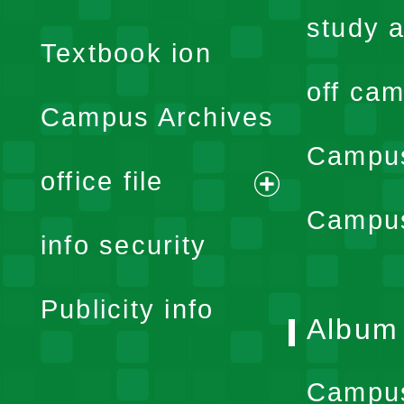
menu
study a
Textbook ion
off cam
Campus Archives
Campus
office file
expand
Campus
info security
menu
Publicity info
Album
Campu