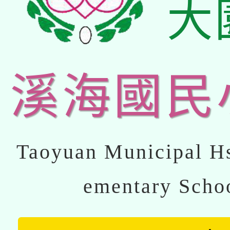
大
溪海國民
Taoyuan Municipal Hs
ementary Scho