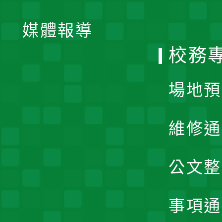
開
單
媒體報導
選
校務
單
場地預
維修通
公文整
事項通