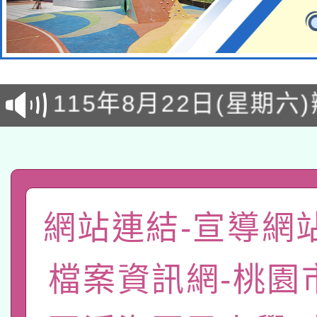
轉知經濟部水利署委託
115年8月22日(星期六)
業技術研究院辦理「11
2026年桃園地景藝術
桃園市孔廟祈福系列活
用水績優單位及節水達
「2026桃園藝術巡演
開 智慧啟航」
動」
轉知教育部國民及學前
關事宜
網站連結-宣導網
函轉國家教育研究院中心
國立臺灣師範大學辦理「1
轉知教育部國民及學前
檔案資訊網-桃園
原住民族教育政策研討
年度健康促進學校輔導
函轉國立臺灣師範大學
新北市政府教育局辦理「
族教育國際趨勢與發展