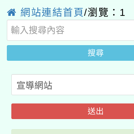
年度健康促進學校輔導
函轉國立臺灣師範大學
網站連結首頁
/瀏覽：
1
新北市政府教育局辦理「
族教育國際趨勢與發展
業成長研習」實施計畫
轉知有關國立成功大學
族語言臺北學習中心11
師專業成長研習實施計
教育部國民及學前教育署「
文教學共融平台-教案
「族語學習班」招生簡章
方素養工作坊新北場」
搜尋
年度COVID-19疫苗
件」活動簡章
接種對象擴大為「滿6
接種之民眾」措施，延長
月28日止
送出