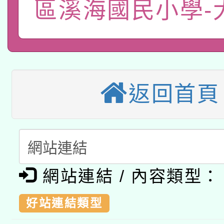
業成長研習」實施計畫
區溪海國民小學-
轉知有關國立成功大學
族語言臺北學習中心11
師專業成長研習實施計
教育部國民及學前教育署「
文教學共融平台-教案
「族語學習班」招生簡章
方素養工作坊新北場」
轉知經濟部水利署委託
年度COVID-19疫苗
件」活動簡章
返回首頁
115年8月22日(星期六)
業技術研究院辦理「11
接種對象擴大為「滿6
2026年桃園地景藝術
桃園市孔廟祈福系列活
用水績優單位及節水達
接種之民眾」措施，延長
「2026桃園藝術巡演
開 智慧啟航」
動」
月28日止
轉知教育部國民及學前
關事宜
網站連結 / 內容類型：
函轉國家教育研究院中心
國立臺灣師範大學辦理「1
好站連結類型
轉知教育部國民及學前
原住民族教育政策研討