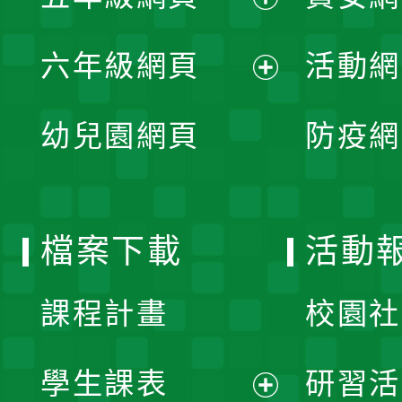
開
展
單
六年級網頁
活動網
選
開
展
單
幼兒園網頁
防疫網
選
開
單
選
檔案下載
活動
單
課程計畫
校園社
學生課表
研習活