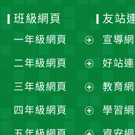
班級網頁
友站
一年級網頁
宣導網
展
二年級網頁
好站連
開
展
三年級網頁
教育網
選
開
展
單
四年級網頁
學習網
選
開
展
單
五年級網頁
資安網
選