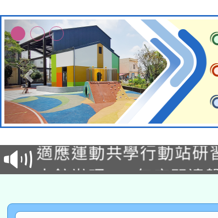
本校115學年度第2次
適應運動共學行動站研
招甄選結果公告(無人
本館辦理115年度閱讀
招)
科技賦能─人工智慧(AI
暨閱讀推動專業研習