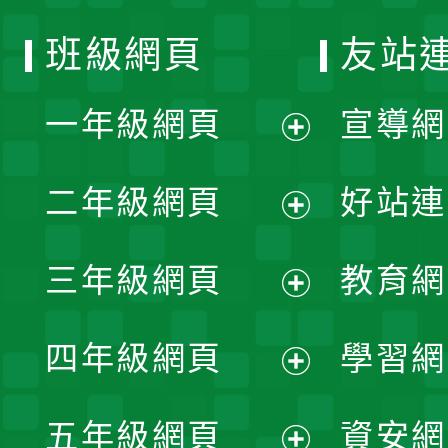
班級網頁
友站
一年級網頁
宣導網
展
二年級網頁
好站連
開
展
三年級網頁
教育網
選
開
展
單
四年級網頁
學習網
選
開
展
單
五年級網頁
資安網
選