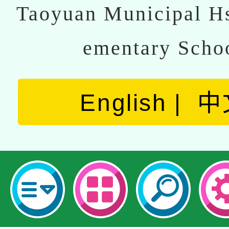
Taoyuan Municipal Hs
ementary Scho
English
中