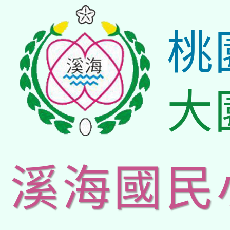
桃
大
溪海國民