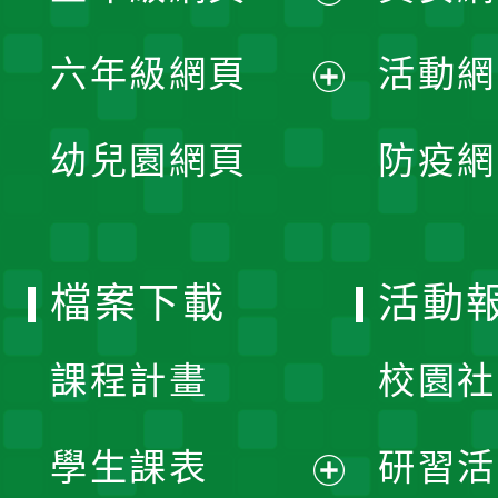
開
展
單
六年級網頁
活動網
選
開
展
單
幼兒園網頁
防疫網
選
開
單
選
檔案下載
活動
單
課程計畫
校園社
學生課表
研習活