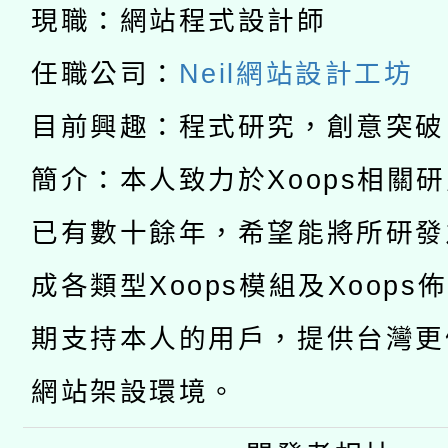
科技賦能─人工智慧(AI
暨閱讀推動專業研習
現職：網站程式設計師
A3數位素養講師名單
礎課程
任職公司：
Neil網站設計工坊
「數位內容與教學軟體線
目前興趣：程式研究，創意突破
有關大陸委員會函釋公
pilot」
簡介：本人致力於Xoops相關
轉知經濟部水利署委託
薪期間赴陸應申請許可
已有數十餘年，希望能將所研發
115年8月22日(星期六)
業技術研究院辦理「11
成各類型Xoops模組及Xoops
2026年桃園地景藝術
桃園市孔廟祈福系列活
用水績優單位及節水達
期支持本人的用戶，提供台灣更
開 智慧啟航」
動」
網站架設環境。