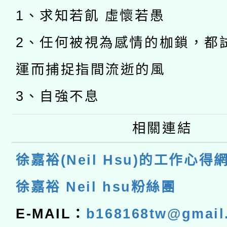
1、求知若飢 虛懷若愚
2、任何被視為感情的枷鎖，都
運而捕捉指間流逝的風
3、自強不息
相關連結
徐嘉裕(Neil Hsu)的工作心得
徐嘉裕 Neil hsu粉絲團
E-MAIL：
b168168tw@gmail