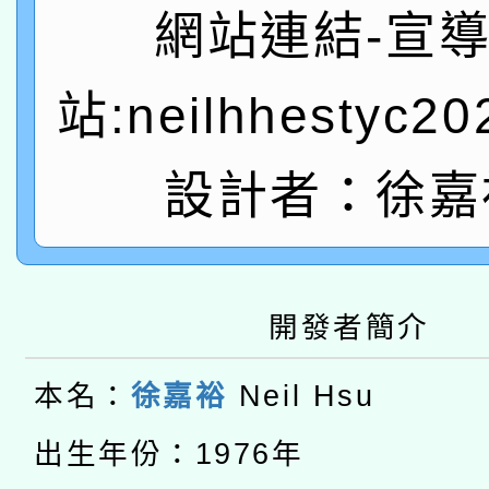
A3數位素養講師名單
礎課程
網站連結-宣
「數位內容與教學軟體線
站:neilhhestyc2
有關大陸委員會函釋公
pilot」
轉知經濟部水利署委託
薪期間赴陸應申請許可
設計者：徐嘉
115年8月22日(星期六)
業技術研究院辦理「11
2026年桃園地景藝術
桃園市孔廟祈福系列活
用水績優單位及節水達
本校115學年度第2次
開發者簡介
開 智慧啟航」
動」
適應運動共學行動站研
招甄選結果公告(無人
本名：
徐嘉裕
Neil Hsu
本館辦理115年度閱讀
招)
出生年份：1976年