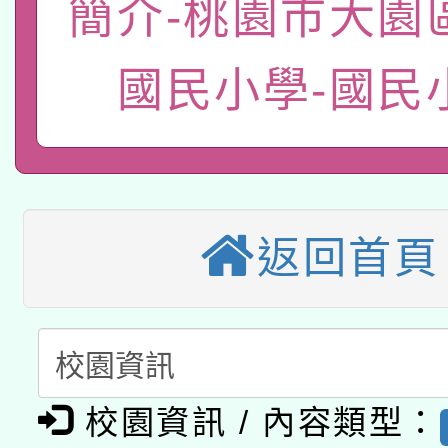
轉知經濟部水利署委託
簡介-桃園市大園
薪期間赴陸應申請許可
115年8月22日(星期六)
業技術研究院辦理「11
國民小學-國民
2026年桃園地景藝術
桃園市孔廟祈福系列活
用水績優單位及節水達
本校115學年度第2次
開 智慧啟航」
動」
適應運動共學行動站研
招甄選結果公告(無人
返回首頁
本館辦理115年度閱讀
招)
科技賦能─人工智慧(AI
暨閱讀推動專業研習
A3數位素養講師名單
礎課程
「數位內容與教學軟體線
校園資訊 / 內容類型：