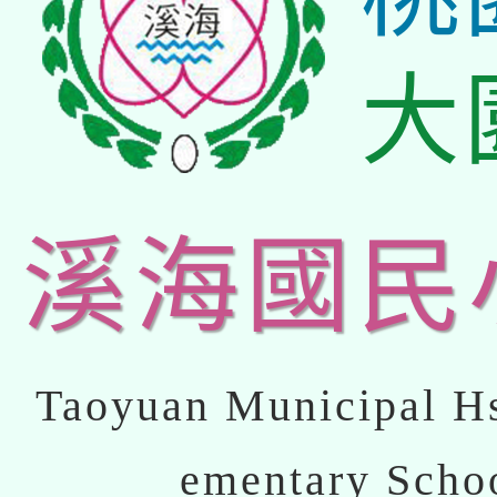
大
溪海國民
Taoyuan Municipal Hs
ementary Scho