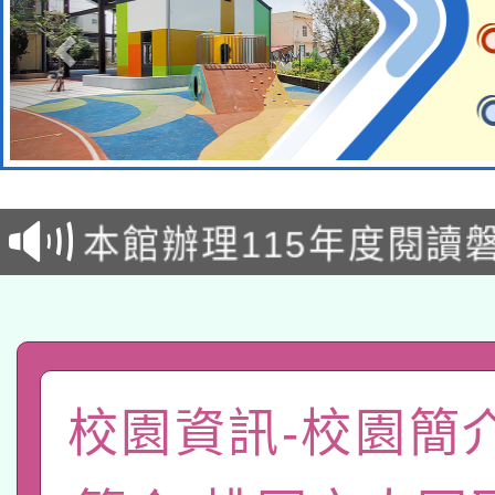
本校115學年度第2次
適應運動共學行動站研
招甄選結果公告(無人
本館辦理115年度閱讀
招)
科技賦能─人工智慧(AI
暨閱讀推動專業研習
A3數位素養講師名單
礎課程
「數位內容與教學軟體線
校園資訊-校園簡
有關大陸委員會函釋公
pilot」