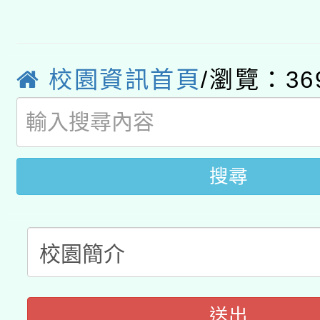
有關大陸委員會函釋公
pilot」
轉知經濟部水利署委託
薪期間赴陸應申請許可
115年8月22日(星期六)
校園資訊首頁
/瀏覽：36
業技術研究院辦理「11
2026年桃園地景藝術
桃園市孔廟祈福系列活
用水績優單位及節水達
開 智慧啟航」
動」
搜尋
送出