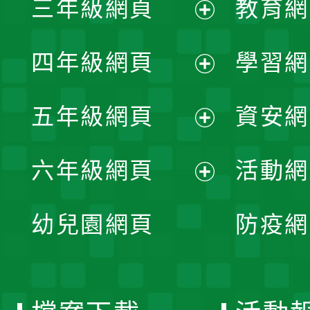
三年級網頁
教育網
選
開
展
單
四年級網頁
學習網
選
開
展
單
五年級網頁
資安網
選
開
展
單
六年級網頁
活動網
選
開
展
單
幼兒園網頁
防疫網
選
開
單
選