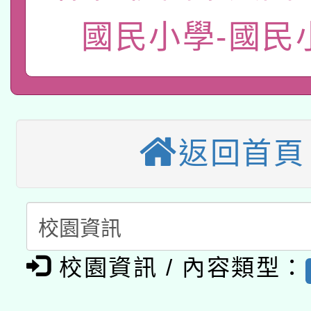
本市兒童口腔健康促進
年度COVID-19疫苗
件」活動簡章
國民小學-國民
115年8月22日(星期六)
宣導素材2份，請協助
接種對象擴大為「滿6
2026年桃園地景藝術
桃園市孔廟祈福系列活
管道加強宣導
接種之民眾」措施，延長
「2026桃園藝術巡演
開 智慧啟航」
月28日止
返回首頁
轉知教育部國民及學前
關事宜
函轉國家教育研究院中心
國立臺灣師範大學辦理「1
轉知教育部國民及學前
原住民族教育政策研討
年度健康促進學校輔導
函轉國立臺灣師範大學
新北市政府教育局辦理「
族教育國際趨勢與發展
校園資訊 / 內容類型：
業成長研習」實施計畫
轉知有關國立成功大學
族語言臺北學習中心11
師專業成長研習實施計