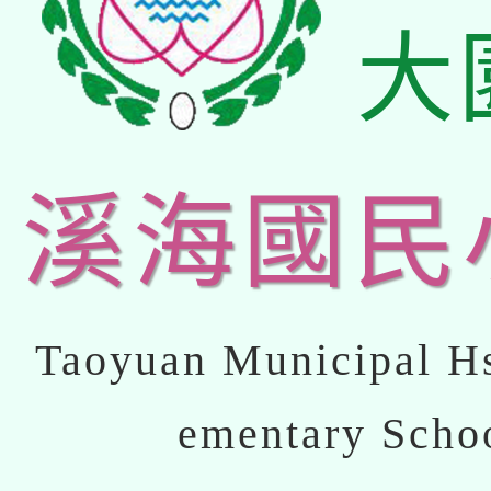
大
溪海國民
Taoyuan Municipal Hs
ementary Scho