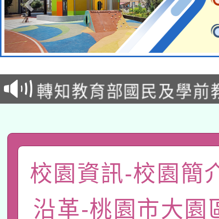
115年8月22日(星期六)
2026年桃園地景藝術
桃園市孔廟祈福系列活
「2026桃園藝術巡演
開 智慧啟航」
轉知教育部國民及學前
關事宜
函轉國家教育研究院中心
國立臺灣師範大學辦理「1
轉知教育部國民及學前
原住民族教育政策研討
年度健康促進學校輔導
函轉國立臺灣師範大學
新北市政府教育局辦理「
族教育國際趨勢與發展
業成長研習」實施計畫
校園資訊-校園簡
轉知有關國立成功大學
族語言臺北學習中心11
師專業成長研習實施計
沿革-桃園市大園
教育部國民及學前教育署「
文教學共融平台-教案
「族語學習班」招生簡章
方素養工作坊新北場」