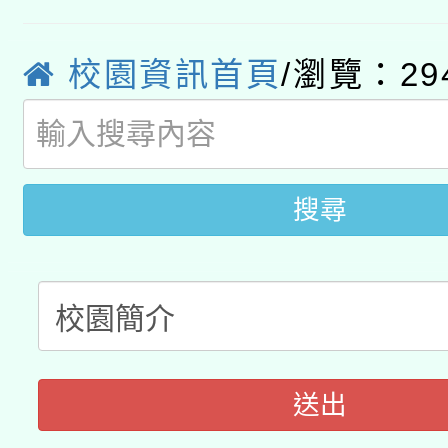
教育部國民及學前教育署「
文教學共融平台-教案
「族語學習班」招生簡章
方素養工作坊新北場」
校園資訊首頁
/瀏覽：29
本市兒童口腔健康促進
年度COVID-19疫苗
件」活動簡章
宣導素材2份，請協助
接種對象擴大為「滿6
管道加強宣導
接種之民眾」措施，延長
搜尋
月28日止
送出