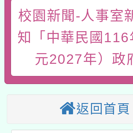
動」
轉知教育部國民及學前
關事宜
校園新聞-人事室
函轉國家教育研究院中心
國立臺灣師範大學辦理「1
知「中華民國11
轉知教育部國民及學前
原住民族教育政策研討
年度健康促進學校輔導
函轉國立臺灣師範大學
元2027年）政
新北市政府教育局辦理「
族教育國際趨勢與發展
業成長研習」實施計畫
轉知有關國立成功大學
族語言臺北學習中心11
師專業成長研習實施計
有關大陸委員會函釋公
文教學共融平台-教案
「族語學習班」招生簡章
方素養工作坊新北場」
轉知經濟部水利署委託
薪期間赴陸應申請許可
件」活動簡章
返回首頁
115年8月22日(星期六)
業技術研究院辦理「11
2026年桃園地景藝術
桃園市孔廟祈福系列活