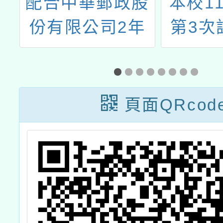
部
配合中華郵政股
本校1
送
份有限公司2年
第3次
產
期定期儲金機動
教師甄
婦
利率於113年3月
告(無
計
27日調整，本市
有
頁面QRcod
公教人員急難貸
款利率於是日調
整為1.695％