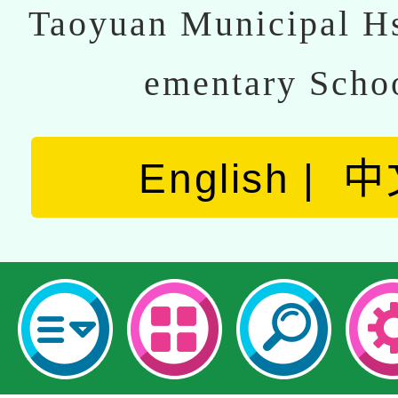
Taoyuan Municipal Hs
ementary Scho
English
中