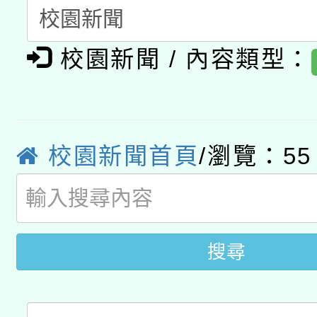
用水績優單位及節水達
「2026桃園藝術巡演
開 智慧啟航」
動」
校園新聞 / 內容類型：
轉知教育部國民及學前
關事宜
函轉國家教育研究院中心
國立臺灣師範大學辦理「1
轉知教育部國民及學前
原住民族教育政策研討
年度健康促進學校輔導
校園新聞首頁
/瀏覽：55
函轉國立臺灣師範大學
新北市政府教育局辦理「
族教育國際趨勢與發展
業成長研習」實施計畫
轉知有關國立成功大學
族語言臺北學習中心11
師專業成長研習實施計
文教學共融平台-教案
「族語學習班」招生簡章
方素養工作坊新北場」
搜尋
件」活動簡章