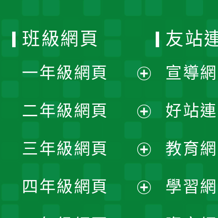
班級網頁
友站
一年級網頁
宣導網
展
二年級網頁
好站連
開
展
三年級網頁
教育網
選
開
展
單
四年級網頁
學習網
選
開
展
單