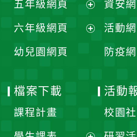
五年級網頁
資安網
選
開
展
單
六年級網頁
活動網
選
開
展
單
幼兒園網頁
防疫網
選
開
單
選
檔案下載
活動
單
課程計畫
校園社
學生課表
研習活