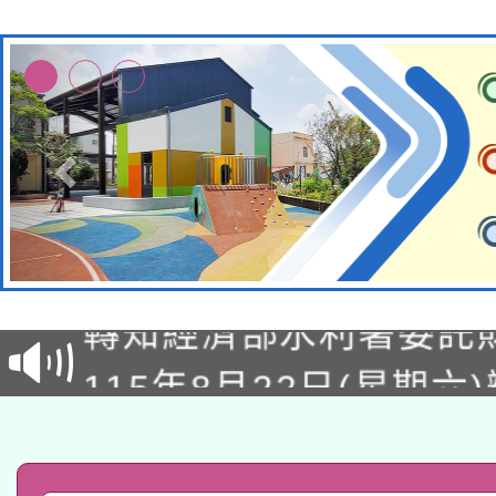
有關大陸委員會函釋公
轉知經濟部水利署委託
薪期間赴陸應申請許可
115年8月22日(星期六)
業技術研究院辦理「11
2026年桃園地景藝術
桃園市孔廟祈福系列活
用水績優單位及節水達
「2026桃園藝術巡演
開 智慧啟航」