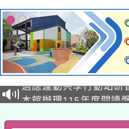
本校115學年度第2次
適應運動共學行動站研
招甄選結果公告(無人
本館辦理115年度閱讀
招)
科技賦能─人工智慧(AI
暨閱讀推動專業研習
A3數位素養講師名單
礎課程