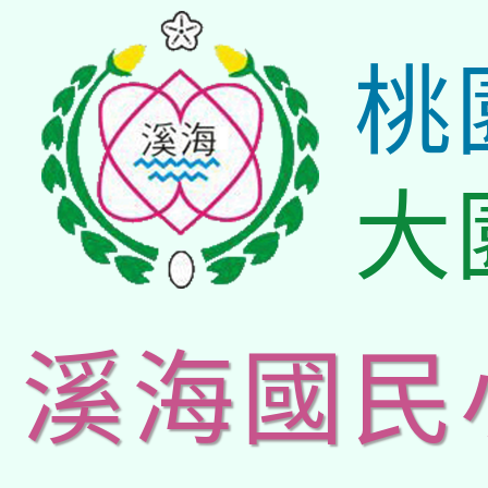
桃
大
溪海國民