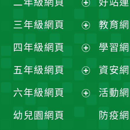
二年級網頁
好站連
開
展
三年級網頁
教育網
選
開
展
單
四年級網頁
學習網
選
開
展
單
五年級網頁
資安網
選
開
展
單
六年級網頁
活動網
選
開
展
單
幼兒園網頁
防疫網
選
開