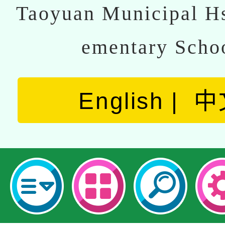
Taoyuan Municipal Hs
ementary Scho
English
中