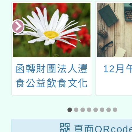
服
函轉財團法人灃
12月
、
食公益飲食文化
周
教育基金會舉辦
第2屆「灃食夢
水
想計畫」飲食行
頁面QRcod