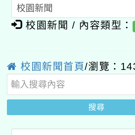
A3數位素養講師名單
礎課程
校園新聞 / 內容類型：
「數位內容與教學軟體線
有關大陸委員會函釋公
pilot」
轉知經濟部水利署委託
薪期間赴陸應申請許可
校園新聞首頁
/瀏覽：14
115年8月22日(星期六)
業技術研究院辦理「11
2026年桃園地景藝術
桃園市孔廟祈福系列活
用水績優單位及節水達
開 智慧啟航」
動」
搜尋