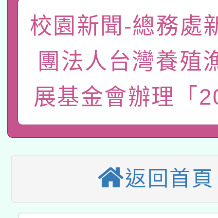
「數位內容與教學軟體線
校園新聞-總務處
有關大陸委員會函釋公
pilot」
團法人台灣養殖
轉知經濟部水利署委託
薪期間赴陸應申請許可
115年8月22日(星期六)
業技術研究院辦理「11
展基金會辦理「20
2026年桃園地景藝術
桃園市孔廟祈福系列活
用水績優單位及節水達
本校115學年度第2次
開 智慧啟航」
動」
適應運動共學行動站研
招甄選結果公告(無人
返回首頁
本館辦理115年度閱讀
招)
科技賦能─人工智慧(AI
暨閱讀推動專業研習