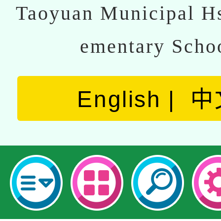
Taoyuan Municipal Hs
ementary Scho
English
中