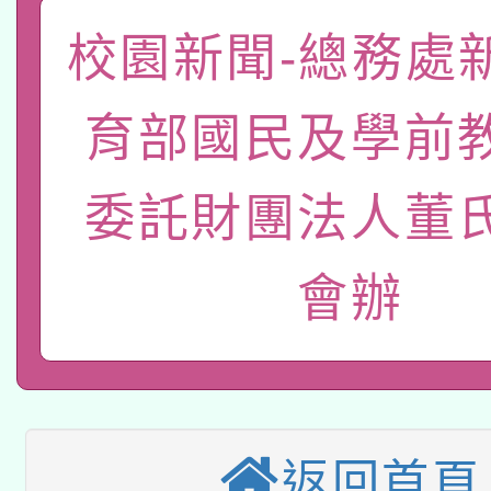
「數位內容與教學軟體線
校園新聞-總務處
有關大陸委員會函釋公
pilot」
育部國民及學前
轉知經濟部水利署委託
薪期間赴陸應申請許可
115年8月22日(星期六)
委託財團法人董
業技術研究院辦理「11
2026年桃園地景藝術
桃園市孔廟祈福系列活
用水績優單位及節水達
會辦
本校115學年度第2次
開 智慧啟航」
動」
適應運動共學行動站研
招甄選結果公告(無人
本館辦理115年度閱讀
招)
返回首頁
科技賦能─人工智慧(AI
暨閱讀推動專業研習