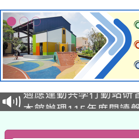
本校115學年度第2次
適應運動共學行動站研
招甄選結果公告(無人
本館辦理115年度閱讀
招)
科技賦能─人工智慧(AI
暨閱讀推動專業研習
A3數位素養講師名單
礎課程