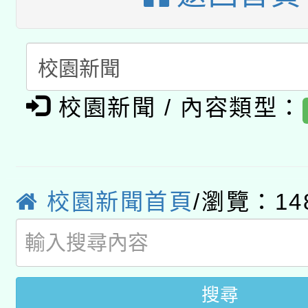
A3數位素養講師名單
礎課程
「數位內容與教學軟體線
有關大陸委員會函釋公
pilot」
校園新聞 / 內容類型：
轉知經濟部水利署委託
薪期間赴陸應申請許可
115年8月22日(星期六)
業技術研究院辦理「11
2026年桃園地景藝術
校園新聞首頁
/瀏覽：14
桃園市孔廟祈福系列活
用水績優單位及節水達
開 智慧啟航」
動」
搜尋