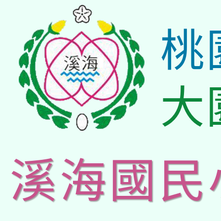
桃
大
溪海國民