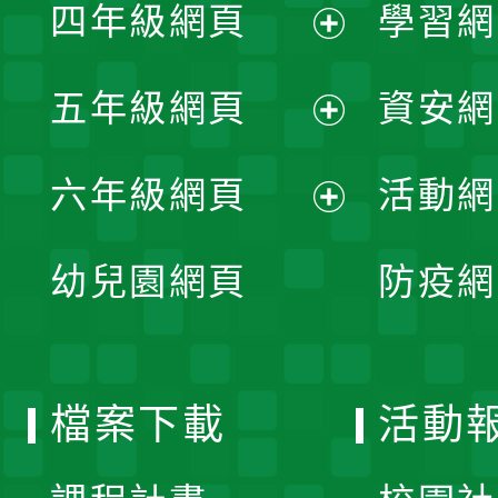
單
四年級網頁
學習網
選
開
展
單
五年級網頁
資安網
選
開
展
單
六年級網頁
活動網
選
開
展
單
幼兒園網頁
防疫網
選
開
單
選
檔案下載
活動
單