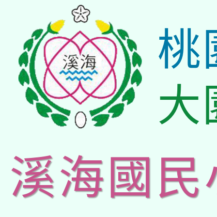
桃
大
溪海國民