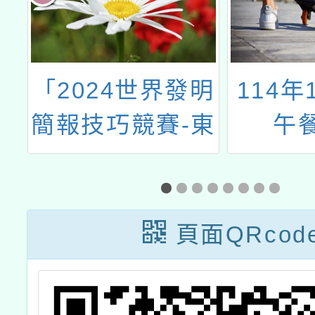
養
「2024世界發明
114年
簡報技巧競賽-東
午
京」
頁面QRcod