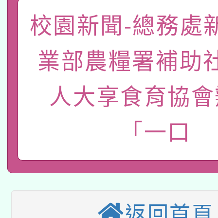
一案。
本校115學年度第2次
人員健康講座「吃得安
校園新聞-總務處
適應運動共學行動站研
招甄選結果公告(無人
心」，鼓勵退休同仁踴
業部農糧署補助
本館辦理115年度閱讀
招)
案。
科技賦能─人工智慧(AI
人大享食育協會
暨閱讀推動專業研習
A3數位素養講師名單
礎課程
「一口
本校115學年度第1次
本校115學年度第2次
第3次招考甄選結果公告
有關原住民族委員會11
次招考甄選結果公告(尚
返回首頁
兒童少年暑期犯罪預防
公告之原住民族歲時祭