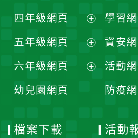
開
展
單
四年級網頁
學習網
選
開
展
單
五年級網頁
資安網
選
開
展
單
六年級網頁
活動網
選
開
展
單
幼兒園網頁
防疫網
選
開
單
選
檔案下載
活動
單