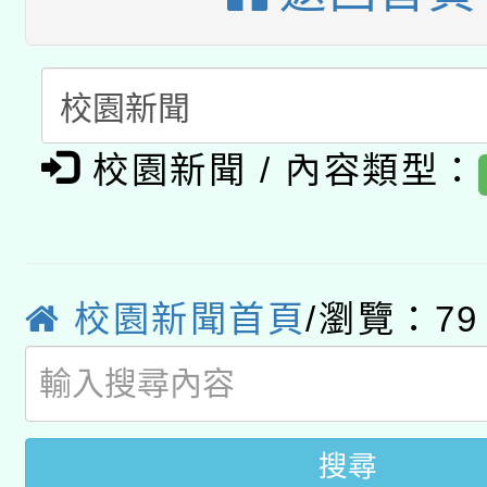
有關本府115年70歲
答一案
一案。
本校115學年度第2次
人員健康講座「吃得安
適應運動共學行動站研
招甄選結果公告(無人
心」，鼓勵退休同仁踴
校園新聞 / 內容類型：
本館辦理115年度閱讀
招)
案。
科技賦能─人工智慧(AI
暨閱讀推動專業研習
A3數位素養講師名單
校園新聞首頁
/瀏覽：79
礎課程
搜尋