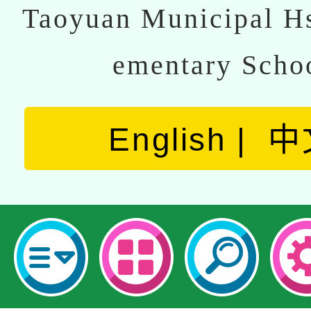
Taoyuan Municipal Hs
ementary Scho
English
中