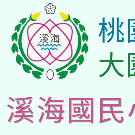
桃
大
溪海國民