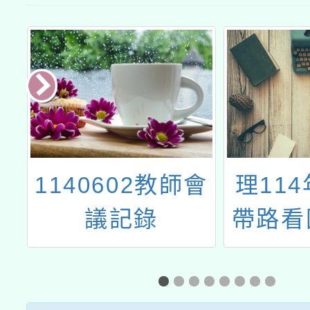
學
1140602教師會
理11
議記錄
帶路看
校
生產
飲