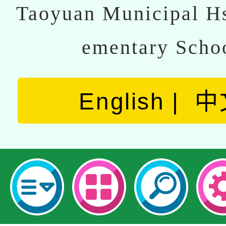
Taoyuan Municipal Hs
ementary Scho
English
中