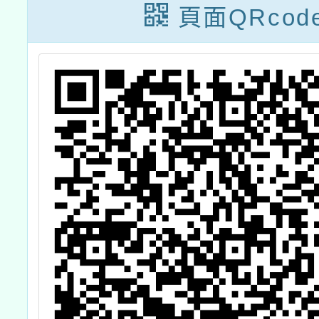
頁面QRcod
暨
，
加