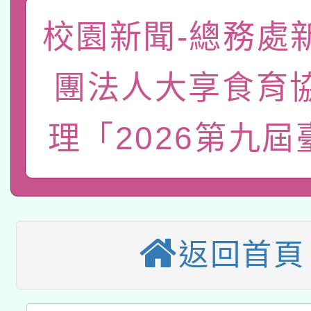
「數位內容與教學軟體線
校園新聞-總務處
有關大陸委員會函釋公
pilot」
團法人大享食育
轉知經濟部水利署委託
薪期間赴陸應申請許可
115年8月22日(星期六)
業技術研究院辦理「11
理「2026第九屆
2026年桃園地景藝術
桃園市孔廟祈福系列活
用水績優單位及節水達
本校115學年度第2次
開 智慧啟航」
動」
適應運動共學行動站研
招甄選結果公告(無人
返回首頁
本館辦理115年度閱讀
招)
科技賦能─人工智慧(AI
暨閱讀推動專業研習