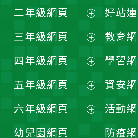
展
二年級網頁
好站連
開
展
三年級網頁
教育網
選
開
展
單
四年級網頁
學習網
選
開
展
單
五年級網頁
資安網
選
開
展
單
六年級網頁
活動網
選
開
展
單
幼兒園網頁
防疫網
選