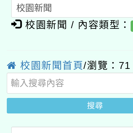
A3數位素養講師名單
礎課程
校園新聞 / 內容類型：
「數位內容與教學軟體線
有關大陸委員會函釋公
pilot」
轉知經濟部水利署委託
薪期間赴陸應申請許可
校園新聞首頁
/瀏覽：71
115年8月22日(星期六)
業技術研究院辦理「11
2026年桃園地景藝術
桃園市孔廟祈福系列活
用水績優單位及節水達
開 智慧啟航」
動」
搜尋