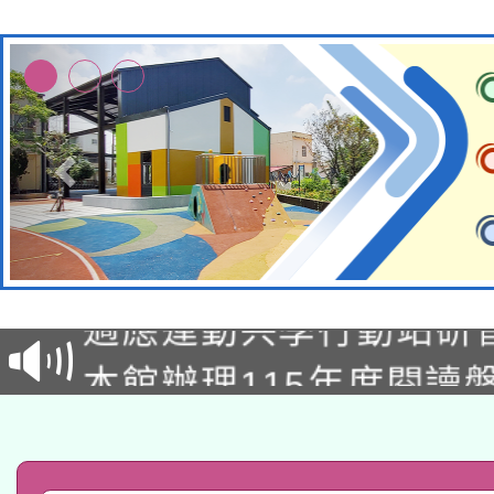
本校115學年度第2次
適應運動共學行動站研
招甄選結果公告(無人
本館辦理115年度閱讀
招)
科技賦能─人工智慧(AI
暨閱讀推動專業研習
A3數位素養講師名單
礎課程