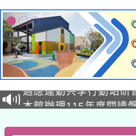
本校115學年度第2次
適應運動共學行動站研
招甄選結果公告(無人
本館辦理115年度閱讀
招)
科技賦能─人工智慧(AI
暨閱讀推動專業研習
A3數位素養講師名單
礎課程