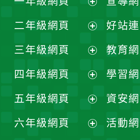
一年級網頁
宣導網
展
二年級網頁
好站連
開
展
三年級網頁
教育網
選
開
展
單
四年級網頁
學習網
選
開
展
單
五年級網頁
資安網
選
開
展
單
六年級網頁
活動網
選
開
展