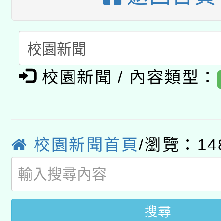
A3數位素養講師名單
礎課程
「數位內容與教學軟體線
有關大陸委員會函釋公
pilot」
校園新聞 / 內容類型：
轉知經濟部水利署委託
薪期間赴陸應申請許可
115年8月22日(星期六)
業技術研究院辦理「11
2026年桃園地景藝術
校園新聞首頁
/瀏覽：14
桃園市孔廟祈福系列活
用水績優單位及節水達
開 智慧啟航」
動」
搜尋