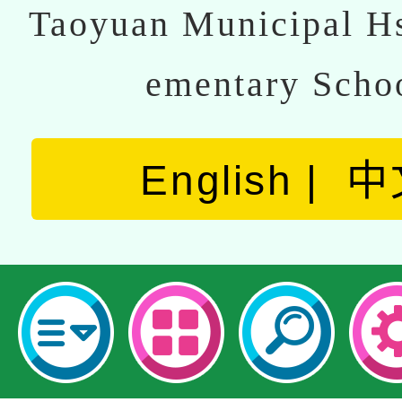
Taoyuan Municipal Hs
ementary Scho
English
中