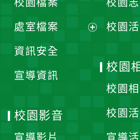
校園檔案
校園志
選
單
處室檔案
校園活
展
資訊安全
開
校園
宣導資訊
選
校園相
單
校園活
校園影音
宣導影片
宣導活