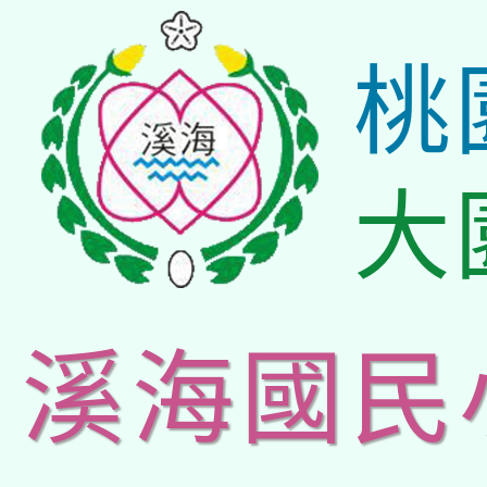
桃
大
溪海國民