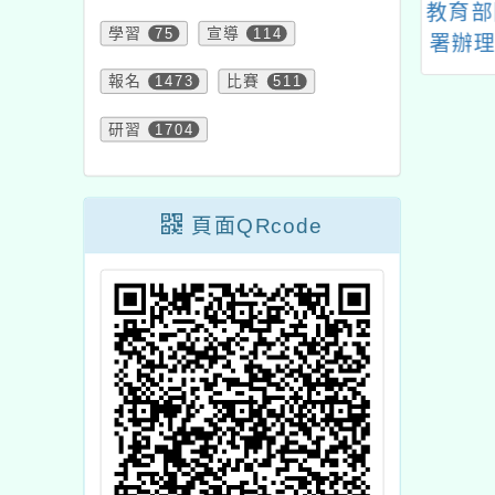
導廚餘源頭減量
財團法人台灣養殖漁業
教育部
學習
75
宣導
114
收措施，請協助
發展基金會辦理
署辦理
網站、LED 跑
「2026日日五海味-食
午餐結
報名
1473
比賽
511
電子看板等方式
魚文化教師及營養師研
農）教
研習
1704
廚餘全回收」政
習活動」請踴躍報名參
分區輔
策
加
頁面QRcode