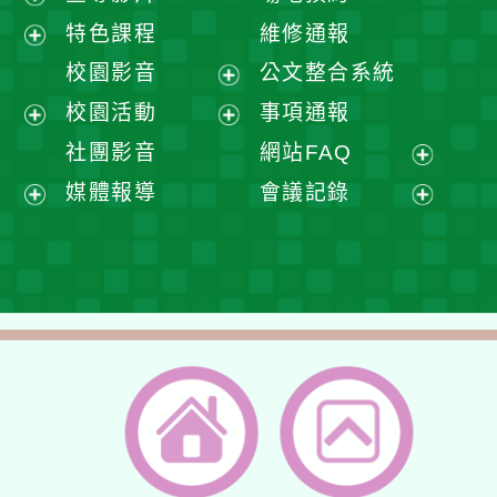
展
特色課程
維修通報
開
展
校園影音
公文整合系統
選
開
展
校園活動
事項通報
單
選
開
展
展
社團影音
網站FAQ
單
選
開
開
展
媒體報導
會議記錄
單
選
選
開
展
展
單
單
選
開
開
單
選
選
單
單