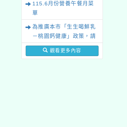
115.6月份營養午餐月菜
健康飲食教育指導內容及
養師研習活動」請踴躍報
單
規劃」全國說明會。
名參加
為推廣本市「生生喝鮮乳
－桃園鈣健康」政策，請
貴校持續加強向家長及學
觀看更多內容
童提醒兌領及宣導注意事
項
佈景版本：
neilhhes