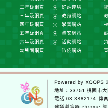
展
二年級網頁
好站連結
開
展
三年級網頁
教育網站
選
開
展
四年級網頁
學習網站
單
選
開
展
五年級網頁
資安網站
單
選
開
展
六年級網頁
活動網站
單
選
開
展
幼兒園網頁
防疫網站
單
選
開
單
選
單
Powered by
XOOPS
2
地址：
33751 桃園市
電話:03-3862174
傳真
建議瀏覽器 chrome
網