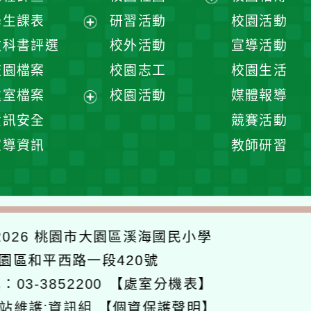
展
學生課表
研習活動
校園活動
開
展
教科書評選
校外活動
宣導活動
選
開
校園檔案
校園志工
校園生活
單
選
處室檔案
校園活動
媒體報導
單
展
資訊安全
競賽活動
開
宣導資訊
教師研習
選
單
026
桃園市大園區溪海國民小學
大園區和平西路一段420號
：03-3852200
【處室分機表】
站維護:資訊組
【個資保護聲明】