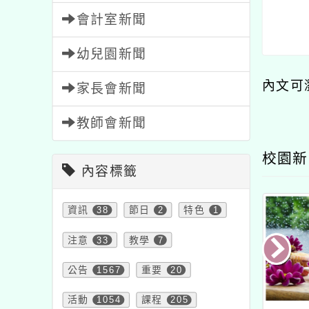
會計室新聞
幼兒園新聞
內文可
家長會新聞
教師會新聞
校園新
內容標籤
資訊
38
節日
2
特色
1
注意
33
教學
7
公告
1567
重要
20
活動
1054
課程
205