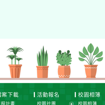
gle、Firefox、Vivaldi、Opera
支援行
 2.5.11
網站語系：zh-TW
eil網站設計工坊
徐嘉裕 Neil hsu
檔案下載
活動報名
校園相簿
課程計畫
校園社團
校園相簿