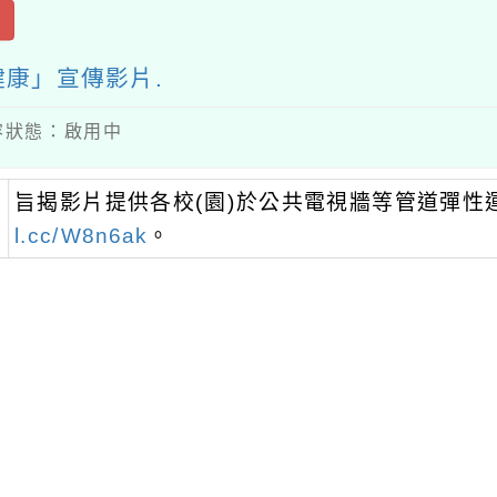
出
康」宣傳影片.
 內容狀態：啟用中
旨揭影片提供各校(園)於公共電視牆等管道彈性
l.cc/W8n6ak
。