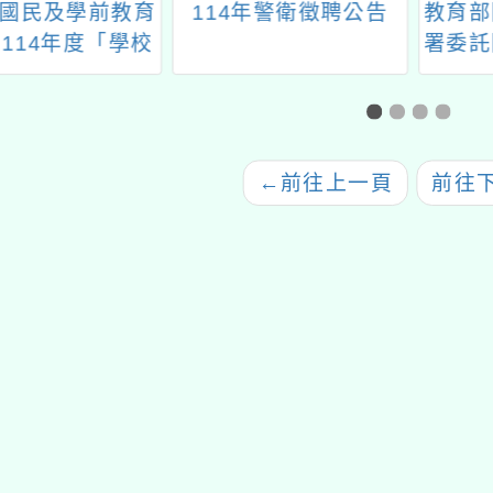
國民及學前教育
114年警衛徵聘公告
教育部
114年度「學校
署委託
合健康飲食（食
學辦理
育」示例觀摩暨
午餐結
導活動，請踴躍
農）教
報名參加
分區輔
←
前往上一頁
前往
踴