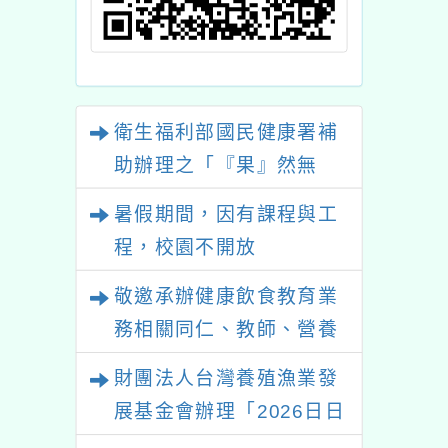
衛生福利部國民健康署補
助辦理之「『果』然無
敵！水果打卡挑戰賽」國
暑假期間，因有課程與工
小中年級健康飲食教育推
程，校園不開放
廣活動資訊
敬邀承辦健康飲食教育業
務相關同仁、教師、營養
師等，踴躍參加教育部國
財團法人台灣養殖漁業發
民及學前教育署委託本會
展基金會辦理「2026日日
辦理「高級中等以下學校
五海味-食魚文化教師及營