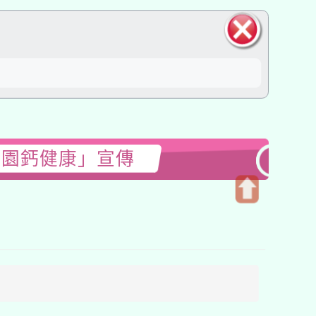
關閉區
。
塊
桃園鈣健康」宣傳
開
啟
上
方
區
塊