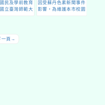
國民及學前教育
因受蘇丹色素新聞事件
1
國立臺灣師範大
影響，為維護本市校園
114年度「學校
午餐品質與安全，自即
合健康飲食（食
日啟動預防性措施，本
育」示例觀摩暨
校暫緩使用辣椒粉及咖
導活動事宜，請
哩粉等辛香料
下一頁
→
躍報名參加