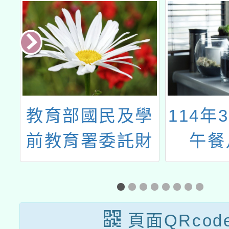
份
教育部國民及學
114年
正
前教育署委託財
午餐
團法人董氏基金
會辦理「高級中
等以下學校健康
頁面QRcod