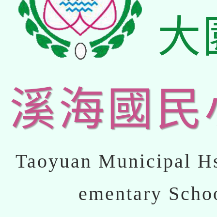
大
溪海國民
Taoyuan Municipal Hs
ementary Scho