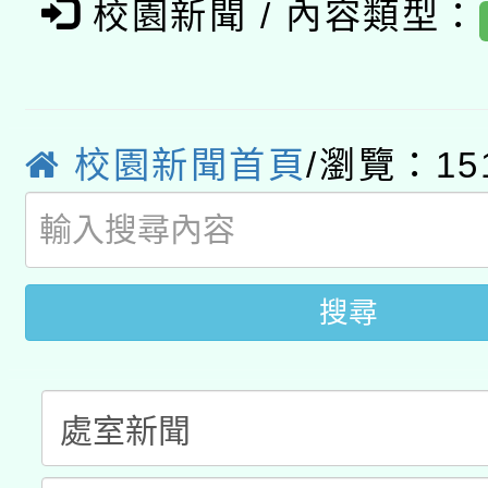
有關大陸委員會函釋公
pilot」
校園新聞 / 內容類型：
轉知經濟部水利署委託
薪期間赴陸應申請許可
115年8月22日(星期六)
業技術研究院辦理「11
校園新聞首頁
/瀏覽：15
2026年桃園地景藝術
桃園市孔廟祈福系列活
用水績優單位及節水達
開 智慧啟航」
動」
搜尋