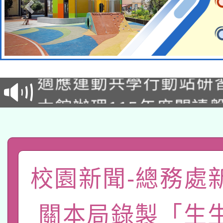
本校115學年度第2次
適應運動共學行動站研
招甄選結果公告(無人
本館辦理115年度閱讀
招)
科技賦能─人工智慧(AI
暨閱讀推動專業研習
A3數位素養講師名單
礎課程
「數位內容與教學軟體線
校園新聞-總務處
有關大陸委員會函釋公
pilot」
關本局錄製「生