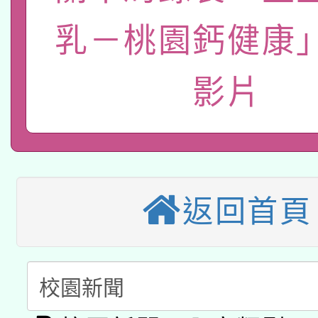
轉知經濟部水利署委託
薪期間赴陸應申請許可
乳－桃園鈣健康
115年8月22日(星期六)
業技術研究院辦理「11
2026年桃園地景藝術
桃園市孔廟祈福系列活
用水績優單位及節水達
影片
本校115學年度第2次
開 智慧啟航」
動」
適應運動共學行動站研
招甄選結果公告(無人
本館辦理115年度閱讀
招)
返回首頁
科技賦能─人工智慧(AI
暨閱讀推動專業研習
A3數位素養講師名單
礎課程
「數位內容與教學軟體線