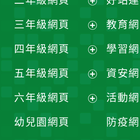
二年級網頁
好站連
開
展
三年級網頁
教育網
選
開
展
單
四年級網頁
學習網
選
開
展
單
五年級網頁
資安網
選
開
展
單
六年級網頁
活動網
選
開
展
單
幼兒園網頁
防疫網
選
開