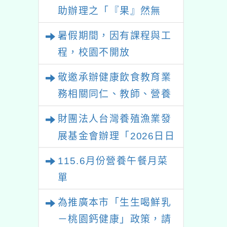
助辦理之「『果』然無
敵！水果打卡挑戰賽」國
暑假期間，因有課程與工
小中年級健康飲食教育推
程，校園不開放
廣活動資訊
敬邀承辦健康飲食教育業
務相關同仁、教師、營養
師等，踴躍參加教育部國
財團法人台灣養殖漁業發
民及學前教育署委託本會
展基金會辦理「2026日日
辦理「高級中等以下學校
五海味-食魚文化教師及營
115.6月份營養午餐月菜
健康飲食教育指導內容及
養師研習活動」請踴躍報
單
規劃」全國說明會。
名參加
為推廣本市「生生喝鮮乳
－桃園鈣健康」政策，請