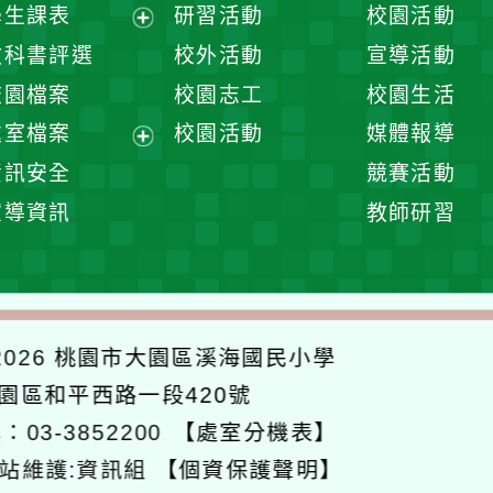
展
學生課表
研習活動
校園活動
開
展
教科書評選
校外活動
宣導活動
選
開
校園檔案
校園志工
校園生活
單
選
處室檔案
校園活動
媒體報導
單
展
資訊安全
競賽活動
開
宣導資訊
教師研習
選
單
026
桃園市大園區溪海國民小學
大園區和平西路一段420號
：03-3852200
【處室分機表】
站維護:資訊組
【個資保護聲明】