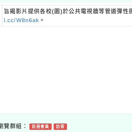
旨揭影片提供各校(園)於公共電視牆等管道彈性
l.cc/W8n6ak
。
瀏覽群組：
註冊會員
訪客