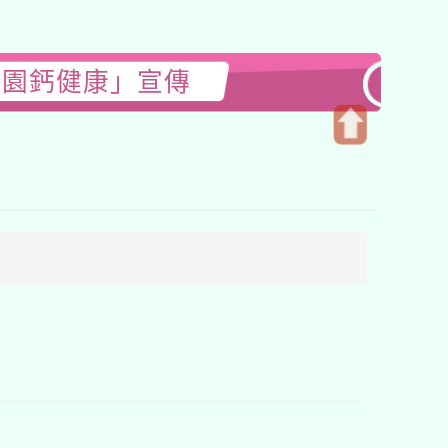
桃園鈣健康」宣傳
開
啟
上
方
區
塊