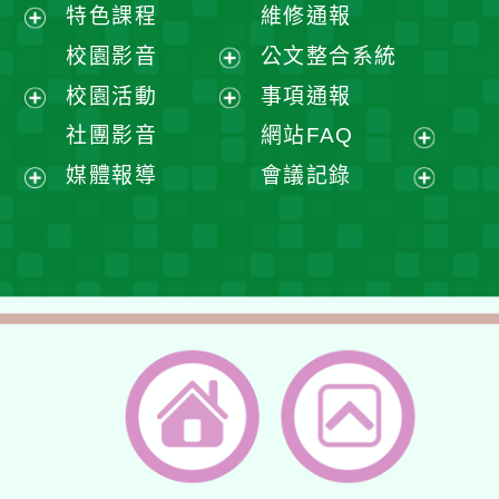
展
特色課程
維修通報
開
展
校園影音
公文整合系統
選
開
展
校園活動
事項通報
單
選
開
展
展
社團影音
網站FAQ
單
選
開
開
展
媒體報導
會議記錄
單
選
選
開
展
展
單
單
選
開
開
單
選
選
單
單
返回首頁
返回頂端