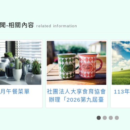
聞-相關內容
related information
2月午餐菜單
社團法人大享食育協會
113
辦理「2026第九屆臺
灣學校午餐大賽『年年
午海味』學生評審募
集」活動