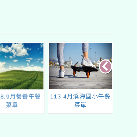
年8.9月營養午餐
113.4月溪海國小午餐
彰濱產
菜單
菜單
（鹿港
周遭海
宜