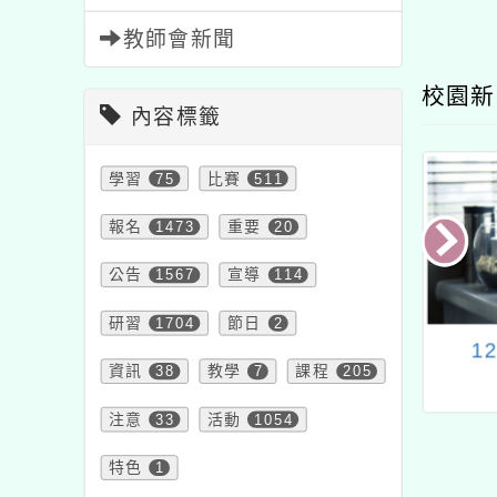
教師會新聞
校園新
內容標籤
學習
75
比賽
511
報名
1473
重要
20
公告
1567
宣導
114
研習
1704
節日
2
生校園用電安全
因受蘇丹色素新聞事件
1
資訊
38
教學
7
課程
205
注意事項
影響，為維護本市校園
午餐品質與安全，自即
注意
33
活動
1054
日啟動預防性措施，本
特色
1
校暫緩使用辣椒粉及咖