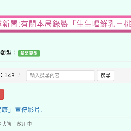
處新聞:有關本局錄製「生生喝鮮乳－
容類型：
新聞類型
：148
搜尋
出
康」宣傳影片.
 內容狀態：啟用中