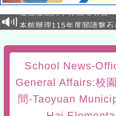
結果公告(無人報名，續辦
適應運動共學行動站研習
本館辦理115年度閱讀磐
讀推動專業研習
科技賦能─人工智慧(AI)
程
A3數位素養講師名單
「數位內容與教學軟體線上課程
School News-Offi
t」
有關大陸委員會函釋公務
General Affairs
赴陸應申請許可一案
轉知經濟部水利署委託財
間-Taoyuan Municip
研究院辦理「115年表揚
115年8月22日(星期六)辦
位及節水達人選拔活動」
市孔廟祈福系列活動—儒門
2026年桃園地景藝術節教
Hai Elementa