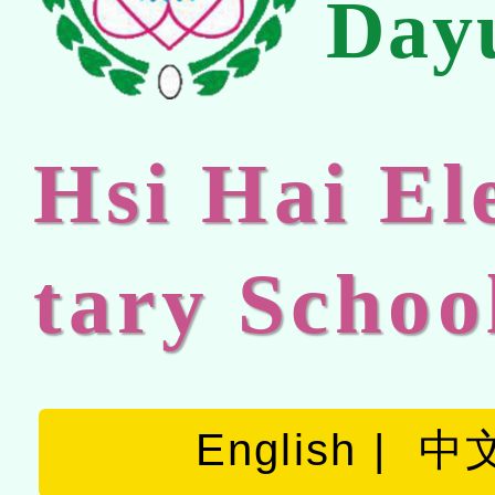
Day
Hsi Hai E
tary Schoo
English
中