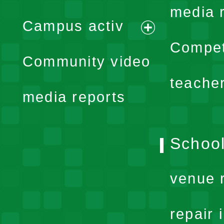
expand
media 
Campus activ
menu
expand
Compet
Community video
menu
teache
media reports
School
venue 
repair 