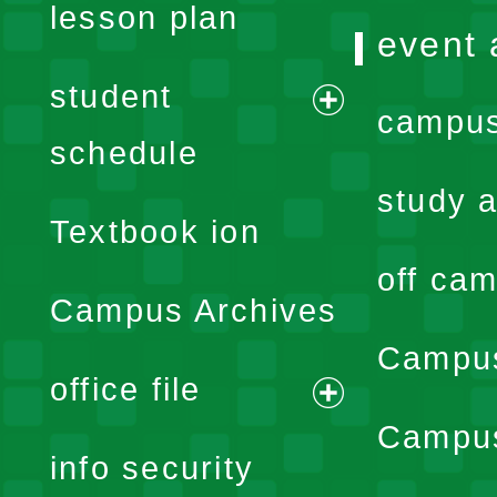
lesson plan
event 
student
campus
expand
schedule
menu
study a
Textbook ion
off cam
Campus Archives
Campus
office file
expand
Campus
info security
menu