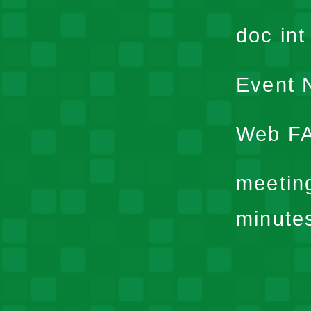
doc in
Event N
Web F
meetin
minute