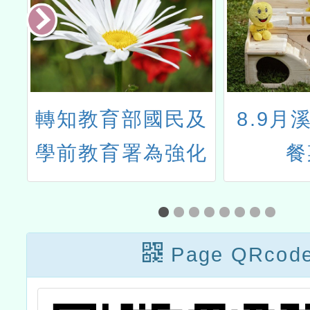
頭
轉知教育部國民及
8.9月
措
學前教育署為強化
餐
方
健康飲食教育，因
燈
應食農教育法公布
式
實施，特修訂「高
Page QRcod
回
級中等以下學校健