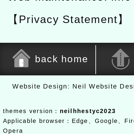
【Privacy Statement】
back home
Website Design: Neil Website De
themes version：
neilhhestyc2023
Applicable browser：Edge、Google、Fir
Opera