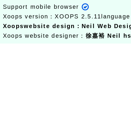
Support mobile browser
Xoops version：
XOOPS 2.5.11
languag
Xoops
website design
：
Neil Web Des
Xoops website designer：
徐嘉裕 Neil h