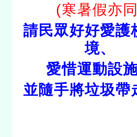
(寒暑假亦同
請民眾好好愛護
境、
愛惜運動設
並隨手將垃圾帶