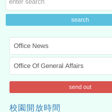
位及節水達人選拔活動」
市孔廟祈福系列活動—儒門
2026年桃園地景藝術節教
search
航」
send out
校園開放時間