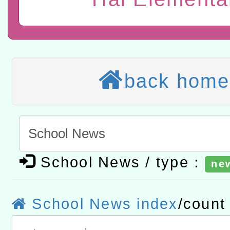
航」
本校115學年度第2次代理
結果公告(無人報名，續辦
適應運動共學行動站研習
本館辦理115年度閱讀磐
back home
讀推動專業研習
科技賦能─人工智慧(AI)
程
A3數位素養講師名單
「數位內容與教學軟體線上課程
School News / type：
ne
t」
有關大陸委員會函釋公務
赴陸應申請許可一案
轉知經濟部水利署委託財
School News index
/coun
研究院辦理「115年表揚
115年8月22日(星期六)辦