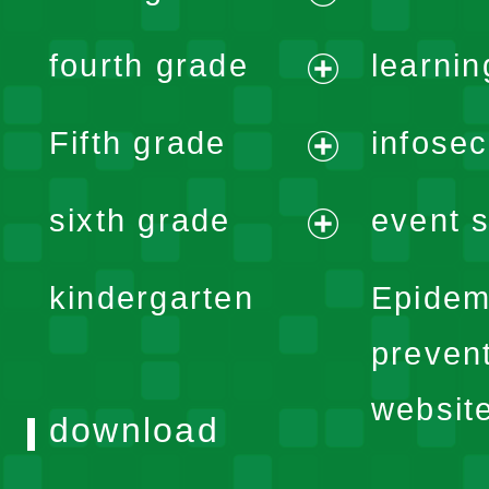
menu
expand
fourth grade
learnin
menu
expand
Fifth grade
infose
menu
expand
sixth grade
event s
menu
expand
kindergarten
Epidem
menu
preven
websit
download