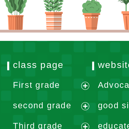
class page
websit
First grade
Advoca
expand
second grade
good si
menu
expand
Third grade
educat