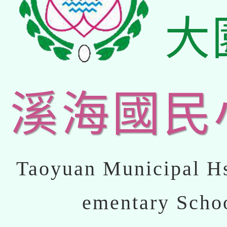
大
溪海國民
Taoyuan Municipal Hs
ementary Scho