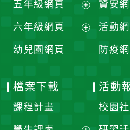
五年級網頁
資安網
選
開
展
單
六年級網頁
活動網
選
開
展
單
幼兒園網頁
防疫網
選
開
單
選
檔案下載
活動
單
課程計畫
校園社
學生課表
研習活