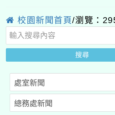
有關大陸委員會函釋公
pilot」
轉知經濟部水利署委託
薪期間赴陸應申請許可
校園新聞首頁
/瀏覽：29
115年8月22日(星期六)
業技術研究院辦理「11
2026年桃園地景藝術
桃園市孔廟祈福系列活
用水績優單位及節水達
開 智慧啟航」
搜尋
動」