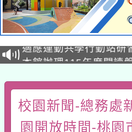
本校115學年度第2次
適應運動共學行動站研
招甄選結果公告(無人
本館辦理115年度閱讀
招)
科技賦能─人工智慧(AI
暨閱讀推動專業研習
A3數位素養講師名單
礎課程
「數位內容與教學軟體線
校園新聞-總務處
有關大陸委員會函釋公
pilot」
園開放時間-桃園