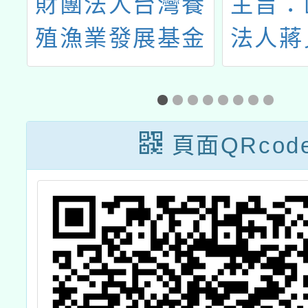
營
財團法人台灣養
主旨：
殖漁業發展基金
法人蔣
會辦理「2025鱻
文教基
旅 奇緣-極道鱻
「食品
師」食魚文化教
列-罐
頁面QRcod
師及營養師研習
醬油記
活動
傳至網
請轉知
食品衛
正