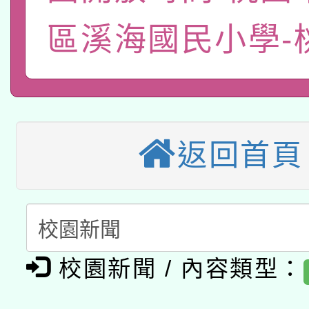
轉知經濟部水利署委託
薪期間赴陸應申請許可
區溪海國民小學-
115年8月22日(星期六)
業技術研究院辦理「11
2026年桃園地景藝術
桃園市孔廟祈福系列活
用水績優單位及節水達
本校115學年度第2次
開 智慧啟航」
動」
適應運動共學行動站研
招甄選結果公告(無人
返回首頁
本館辦理115年度閱讀
招)
科技賦能─人工智慧(AI
暨閱讀推動專業研習
A3數位素養講師名單
礎課程
校園新聞 / 內容類型：
「數位內容與教學軟體線