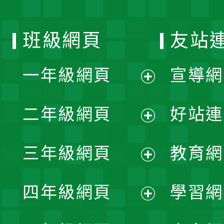
班級網頁
友站
一年級網頁
宣導網
展
二年級網頁
好站連
開
展
三年級網頁
教育網
選
開
展
單
四年級網頁
學習網
選
開
展
單