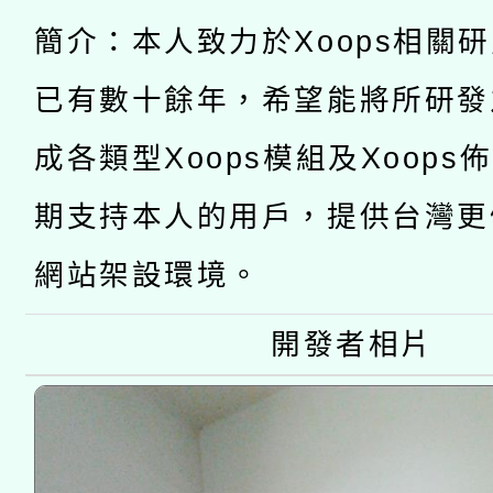
函轉國立臺灣師範大學
新北市政府教育局辦理「
族教育國際趨勢與發展
業成長研習」實施計畫
簡介：本人致力於Xoops相關
轉知有關國立成功大學
族語言臺北學習中心11
師專業成長研習實施計
已有數十餘年，希望能將所研發
教育部國民及學前教育署「
文教學共融平台-教案
「族語學習班」招生簡章
方素養工作坊新北場」
成各類型Xoops模組及Xoops
本市兒童口腔健康促進
年度COVID-19疫苗
件」活動簡章
期支持本人的用戶，提供台灣更
宣導素材2份，請協助
接種對象擴大為「滿6
網站架設環境。
管道加強宣導
接種之民眾」措施，延長
開發者相片
月28日止