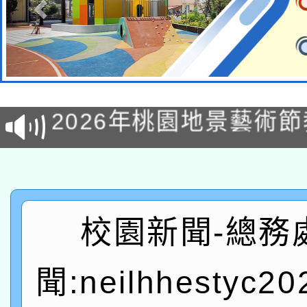
115年8月22日(星期六)
2026年桃園地景藝術
桃園市孔廟祈福系列活
「2026桃園藝術巡演
開 智慧啟航」
轉知教育部國民及學前
關事宜
函轉國家教育研究院中心
國立臺灣師範大學辦理「1
校園新聞-總務
轉知教育部國民及學前
原住民族教育政策研討
年度健康促進學校輔導
聞:neilhhestyc2
函轉國立臺灣師範大學
新北市政府教育局辦理「
族教育國際趨勢與發展
業成長研習」實施計畫