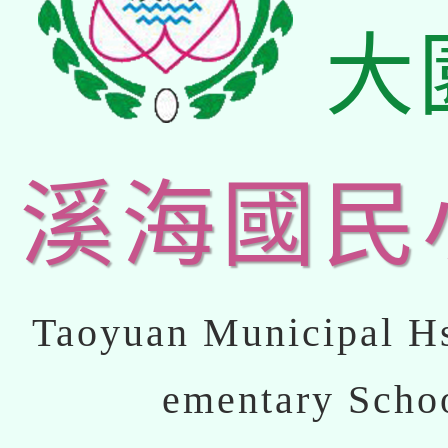
大
溪海國民
Taoyuan Municipal Hs
ementary Scho