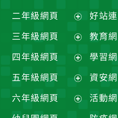
展
二年級網頁
好站連
開
展
三年級網頁
教育網
選
開
展
單
四年級網頁
學習網
選
開
展
單
五年級網頁
資安網
選
開
展
單
六年級網頁
活動網
選
開
展
單