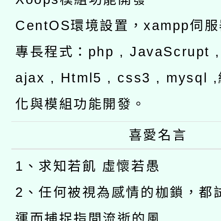
CentOS環境設置，xampp伺
專長程式：php , JavaScrupt , 
ajax , Html5 , css3 , mysq
化與模組功能開發。
喜愛名言
1、求知若飢 虛懷若愚
2、任何被視為感情的枷鎖，都
運而捕捉指間流逝的風