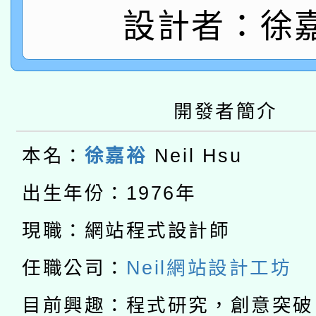
轉知有關國立成功大學
族語言臺北學習中心11
師專業成長研習實施計
設計者：徐
教育部國民及學前教育署「
文教學共融平台-教案
「族語學習班」招生簡章
方素養工作坊新北場」
本市兒童口腔健康促進
年度COVID-19疫苗
件」活動簡章
開發者簡介
115年8月22日(星期六)
宣導素材2份，請協助
接種對象擴大為「滿6
2026年桃園地景藝術
桃園市孔廟祈福系列活
本名：
徐嘉裕
Neil Hsu
管道加強宣導
接種之民眾」措施，延長
「2026桃園藝術巡演
開 智慧啟航」
出生年份：1976年
月28日止
轉知教育部國民及學前
關事宜
現職：網站程式設計師
函轉國家教育研究院中心
國立臺灣師範大學辦理「1
任職公司：
Neil網站設計工坊
轉知教育部國民及學前
原住民族教育政策研討
年度健康促進學校輔導
目前興趣：程式研究，創意突破