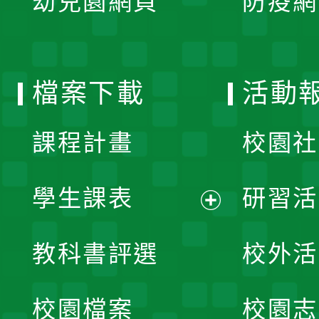
幼兒園網頁
防疫網
選
開
單
選
檔案下載
活動
單
課程計畫
校園社
學生課表
研習活
展
教科書評選
校外活
開
校園檔案
校園志
選