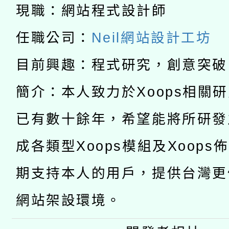
科技賦能─人工智慧(AI
暨閱讀推動專業研習
現職：網站程式設計師
A3數位素養講師名單
礎課程
任職公司：
Neil網站設計工坊
「數位內容與教學軟體線
目前興趣：程式研究，創意突破
有關大陸委員會函釋公
pilot」
簡介：本人致力於Xoops相關
轉知經濟部水利署委託
薪期間赴陸應申請許可
已有數十餘年，希望能將所研發
115年8月22日(星期六)
業技術研究院辦理「11
成各類型Xoops模組及Xoops
2026年桃園地景藝術
桃園市孔廟祈福系列活
用水績優單位及節水達
期支持本人的用戶，提供台灣更
開 智慧啟航」
動」
網站架設環境。