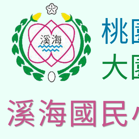
桃
大
溪海國民