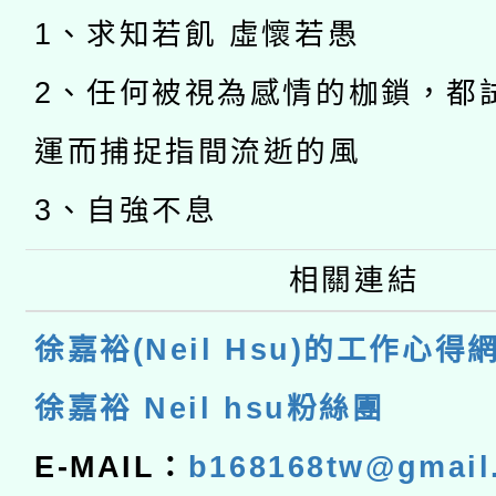
1、求知若飢 虛懷若愚
2、任何被視為感情的枷鎖，都
運而捕捉指間流逝的風
3、自強不息
相關連結
徐嘉裕(Neil Hsu)的工作心得
徐嘉裕 Neil hsu粉絲團
E-MAIL：
b168168tw@gmail