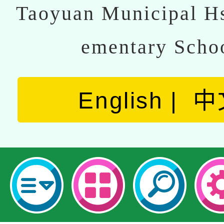
Taoyuan Municipal Hs
ementary Scho
English
中