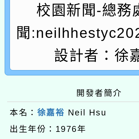
A3數位素養講師名單
礎課程
校園新聞-總務
「數位內容與教學軟體線
聞:neilhhestyc2
有關大陸委員會函釋公
pilot」
轉知經濟部水利署委託
薪期間赴陸應申請許可
設計者：徐
115年8月22日(星期六)
業技術研究院辦理「11
2026年桃園地景藝術
桃園市孔廟祈福系列活
用水績優單位及節水達
開發者簡介
本校115學年度第2次
開 智慧啟航」
動」
適應運動共學行動站研
本名：
徐嘉裕
Neil Hsu
招甄選結果公告(無人
本館辦理115年度閱讀
出生年份：1976年
招)