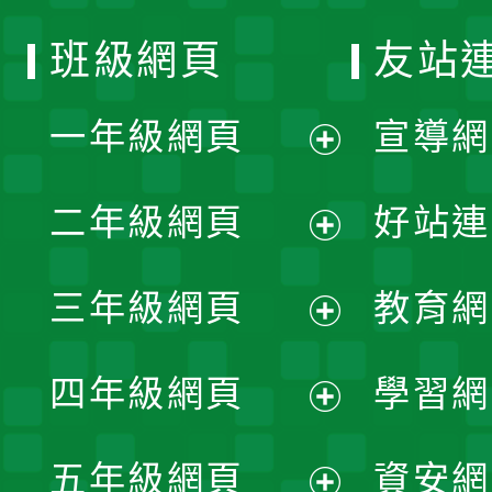
班級網頁
友站
一年級網頁
宣導網
展
二年級網頁
好站連
開
展
三年級網頁
教育網
選
開
展
單
四年級網頁
學習網
選
開
展
單
五年級網頁
資安網
選