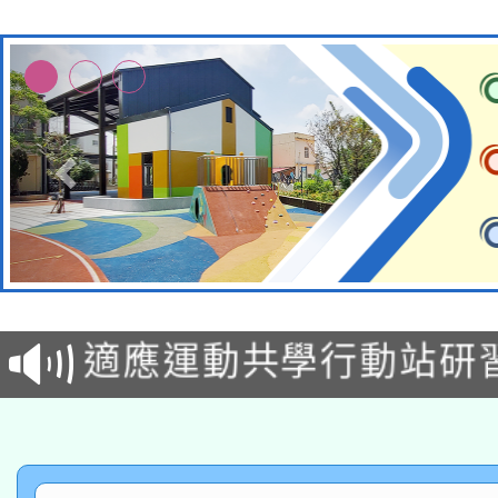
本校115學年度第2次
適應運動共學行動站研
招甄選結果公告(無人
本館辦理115年度閱讀
招)
科技賦能─人工智慧(AI
暨閱讀推動專業研習