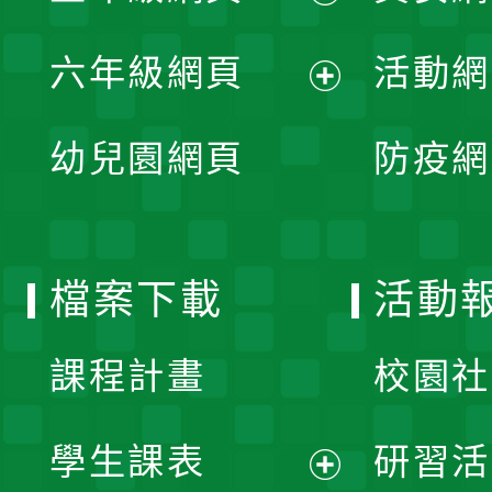
開
展
單
六年級網頁
活動網
選
開
展
單
幼兒園網頁
防疫網
選
開
單
選
檔案下載
活動
單
課程計畫
校園社
學生課表
研習活