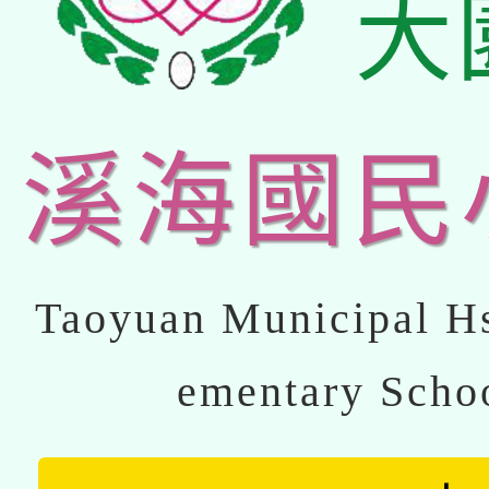
大
溪海國民
Taoyuan Municipal Hs
ementary Scho