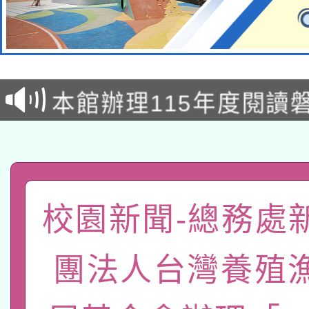
本校115學年度第2次
適應運動共學行動站研
招甄選結果公告(無人
本館辦理115年度閱讀
招)
科技賦能─人工智慧(AI
暨閱讀推動專業研習
A3數位素養講師名單
礎課程
「數位內容與教學軟體線
校園新聞-總務處
有關大陸委員會函釋公
pilot」
團法人台灣養殖
轉知經濟部水利署委託
薪期間赴陸應申請許可
115年8月22日(星期六)
業技術研究院辦理「11