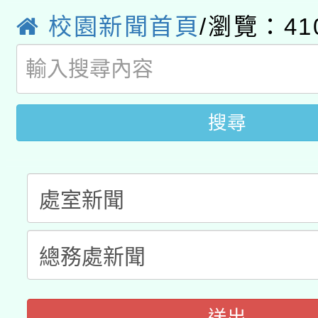
校園新聞首頁
/瀏覽：41
115年8月22日(星期六)
業技術研究院辦理「11
2026年桃園地景藝術
桃園市孔廟祈福系列活
用水績優單位及節水達
開 智慧啟航」
動」
搜尋
送出