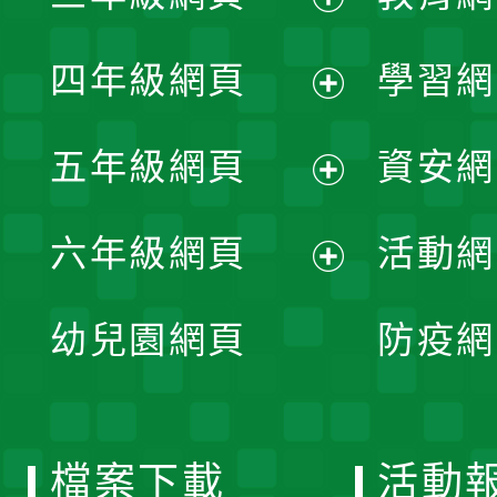
開
展
單
四年級網頁
學習網
選
開
展
單
五年級網頁
資安網
選
開
展
單
六年級網頁
活動網
選
開
展
單
幼兒園網頁
防疫網
選
開
單
選
檔案下載
活動
單