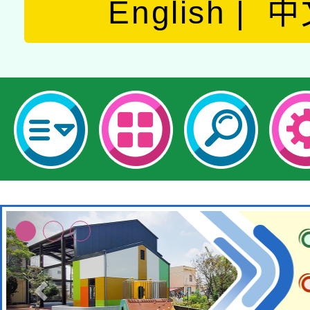
English
中