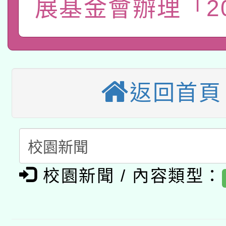
展基金會辦理「20
2026年桃園地景藝術
桃園市孔廟祈福系列活
用水績優單位及節水達
本校115學年度第2次
開 智慧啟航」
動」
適應運動共學行動站研
招甄選結果公告(無人
返回首頁
本館辦理115年度閱讀
招)
科技賦能─人工智慧(AI
暨閱讀推動專業研習
A3數位素養講師名單
礎課程
「數位內容與教學軟體線
校園新聞 / 內容類型：
有關大陸委員會函釋公
pilot」
轉知經濟部水利署委託
薪期間赴陸應申請許可