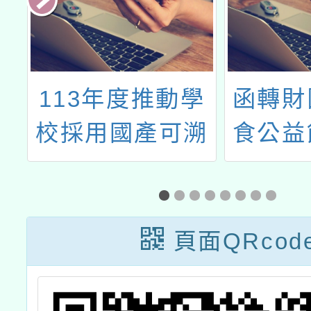
學
函轉財團法人灃
為推廣
溯
食公益飲食文化
生喝鮮
施
教育基金會舉辦
鈣健康
鮮
第2屆「灃食夢
請貴校
科
想計畫」飲食行
向家長
頁面QRcod
行
動創意競賽，請
醒兌領
轉知所屬教師、
意