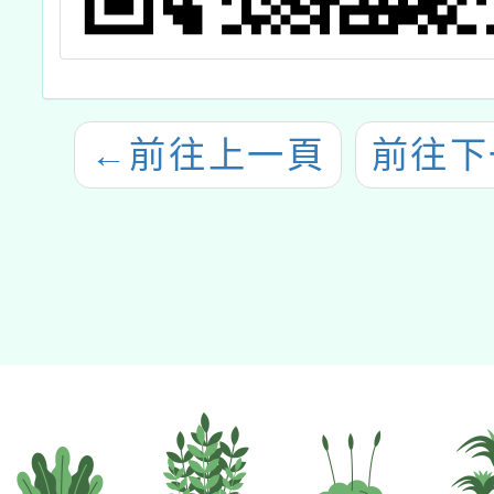
←
前往上一頁
前往下