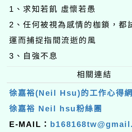
1、求知若飢 虛懷若愚
2、任何被視為感情的枷鎖，都
運而捕捉指間流逝的風
3、自強不息
相關連結
徐嘉裕(Neil Hsu)的工作心得
徐嘉裕 Neil hsu粉絲團
E-MAIL：
b168168tw@gmail