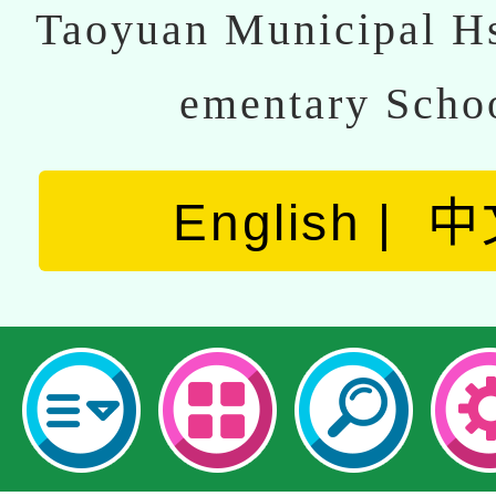
Taoyuan Municipal Hs
ementary Scho
English
中