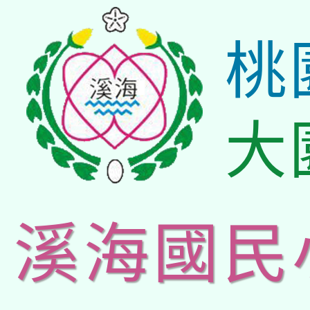
桃
大
溪海國民