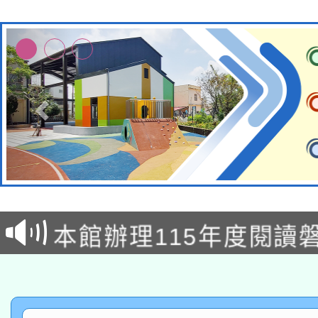
本校115學年度第2次
適應運動共學行動站研
招甄選結果公告(無人
本館辦理115年度閱讀
招)
科技賦能─人工智慧(AI
暨閱讀推動專業研習
A3數位素養講師名單
礎課程