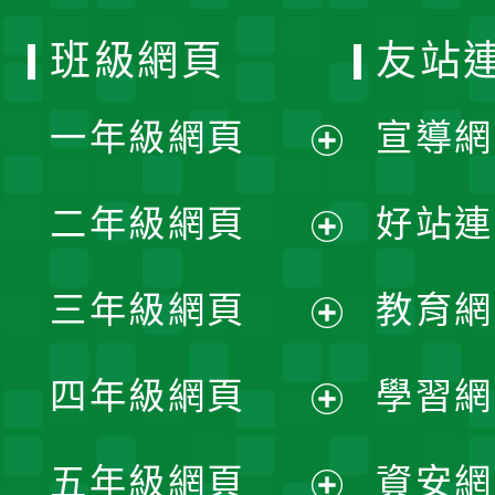
班級網頁
友站
一年級網頁
宣導網
展
二年級網頁
好站連
開
展
三年級網頁
教育網
選
開
展
單
四年級網頁
學習網
選
開
展
單
五年級網頁
資安網
選