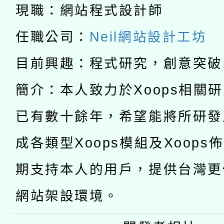
現職：網站程式設計師
A3數位素養講師名單
礎課程
「數位內容與教學軟體線
任職公司：
Neil網站設計工坊
有關大陸委員會函釋公
目前興趣：程式研究，創意突破
pilot」
轉知經濟部水利署委託
薪期間赴陸應申請許可
簡介：本人致力於Xoops相關
115年8月22日(星期六)
業技術研究院辦理「11
已有數十餘年，希望能將所研發
2026年桃園地景藝術
桃園市孔廟祈福系列活
用水績優單位及節水達
成各類型Xoops模組及Xoops
開 智慧啟航」
期支持本人的用戶，提供台灣更
動」
網站架設環境。