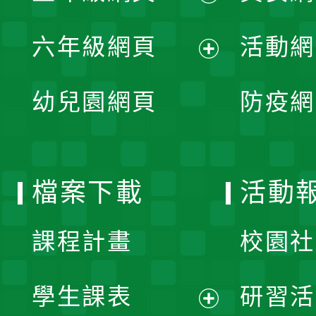
開
展
單
六年級網頁
活動網
選
開
展
單
幼兒園網頁
防疫網
選
開
單
選
檔案下載
活動
單
課程計畫
校園社
學生課表
研習活