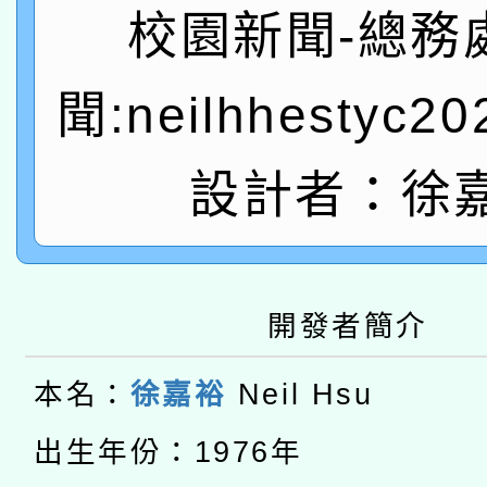
「數位內容與教學軟體線
校園新聞-總務
有關大陸委員會函釋公
pilot」
聞:neilhhestyc2
轉知經濟部水利署委託
薪期間赴陸應申請許可
設計者：徐
115年8月22日(星期六)
業技術研究院辦理「11
2026年桃園地景藝術
桃園市孔廟祈福系列活
用水績優單位及節水達
本校115學年度第2次
開 智慧啟航」
動」
開發者簡介
適應運動共學行動站研
招甄選結果公告(無人
本名：
徐嘉裕
Neil Hsu
本館辦理115年度閱讀
招)
出生年份：1976年
科技賦能─人工智慧(AI
暨閱讀推動專業研習