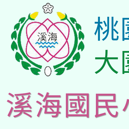
桃
大
溪海國民