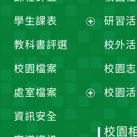
學生課表
研習活
展
教科書評選
校外活
開
校園檔案
校園志
選
單
處室檔案
校園活
展
資訊安全
開
校園