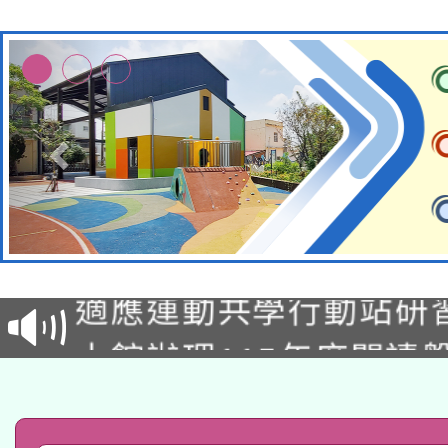
本校115學年度第2次
適應運動共學行動站研
招甄選結果公告(無人
本館辦理115年度閱讀
招)
科技賦能─人工智慧(AI
暨閱讀推動專業研習
A3數位素養講師名單