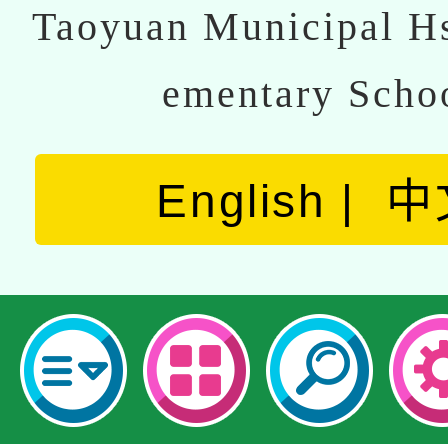
Taoyuan Municipal Hs
ementary Scho
English
中