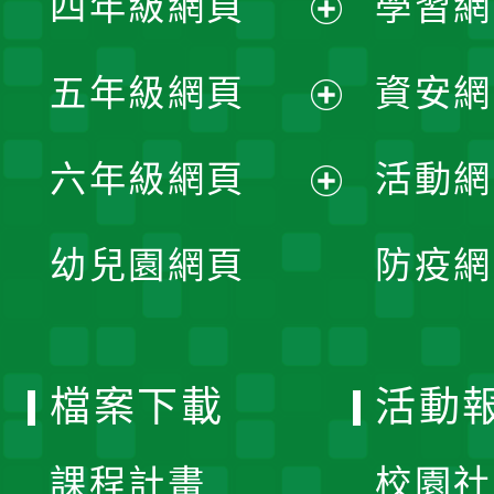
四年級網頁
學習網
選
開
展
單
五年級網頁
資安網
選
開
展
單
六年級網頁
活動網
選
開
展
單
幼兒園網頁
防疫網
選
開
單
選
檔案下載
活動
單
課程計畫
校園社