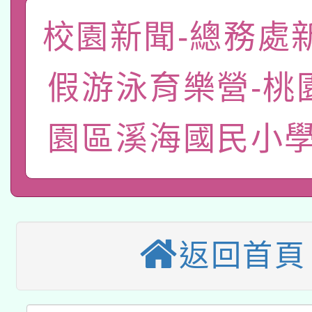
礎課程
校園新聞-總務處
「數位內容與教學軟體線
有關大陸委員會函釋公
pilot」
假游泳育樂營-桃
轉知經濟部水利署委託
薪期間赴陸應申請許可
園區溪海國民小學
115年8月22日(星期六)
業技術研究院辦理「11
2026年桃園地景藝術
桃園市孔廟祈福系列活
用水績優單位及節水達
本校115學年度第2次
開 智慧啟航」
動」
適應運動共學行動站研
招甄選結果公告(無人
返回首頁
本館辦理115年度閱讀
招)
科技賦能─人工智慧(AI