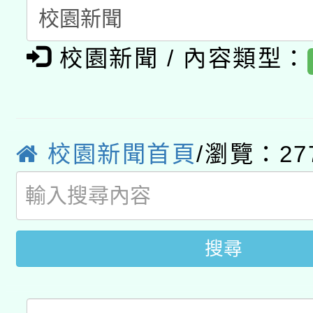
暨閱讀推動專業研習
A3數位素養講師名單
礎課程
校園新聞 / 內容類型：
「數位內容與教學軟體線
有關大陸委員會函釋公
pilot」
轉知經濟部水利署委託
薪期間赴陸應申請許可
校園新聞首頁
/瀏覽：27
115年8月22日(星期六)
業技術研究院辦理「11
2026年桃園地景藝術
桃園市孔廟祈福系列活
用水績優單位及節水達
搜尋
開 智慧啟航」
動」