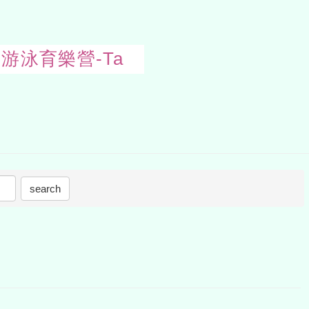
s:暑假游泳育樂營-Ta
Open
uppe
block
search