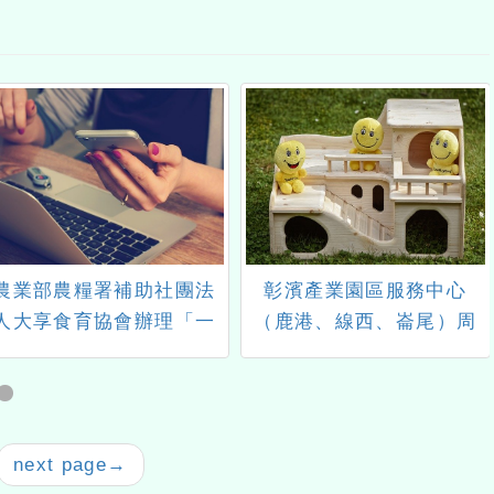
農業部農糧署補助社團法
彰濱產業園區服務中心
人大享食育協會辦理「一
（鹿港、線西、崙尾）周
口菜的旅程-旬味探訪(第1
遭海域水深危險，不宜從
場)」產地見學活動
事水上活動
next page
→