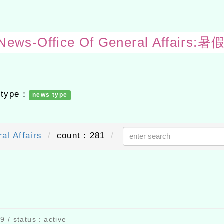
 News-Office Of General Affair
 type：
news type
al Affairs
count：281
send out
 / status：active