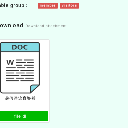
able group：
member
visitors
download
Download attachment
暑假游泳育樂營
file dl