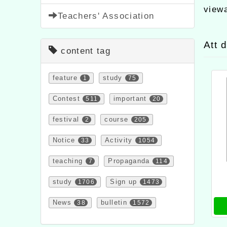
view
Teachers' Association
Att 
content tag
feature
1
study
75
Contest
511
important
20
festival
2
course
205
Notice
33
Activity
1054
teaching
7
Propaganda
114
study
1706
Sign up
1473
News
38
bulletin
1572