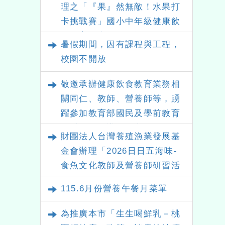
理之「『果』然無敵！水果打
卡挑戰賽」國小中年級健康飲
食教育推廣活動資訊
暑假期間，因有課程與工程，
校園不開放
敬邀承辦健康飲食教育業務相
關同仁、教師、營養師等，踴
躍參加教育部國民及學前教育
署委託本會辦理「高級中等以
財團法人台灣養殖漁業發展基
下學校健康飲食教育指導內容
金會辦理「2026日日五海味-
及規劃」全國說明會。
食魚文化教師及營養師研習活
動」請踴躍報名參加
115.6月份營養午餐月菜單
為推廣本市「生生喝鮮乳－桃