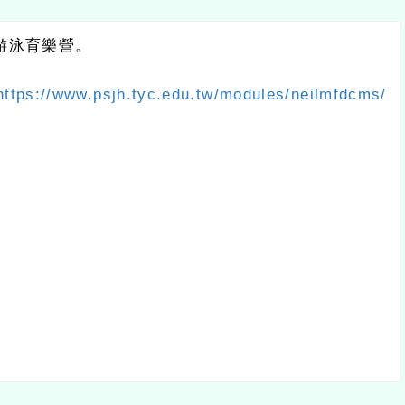
假游泳育樂營。
https://www.psjh.tyc.edu.tw/modules/neilmfdcms/