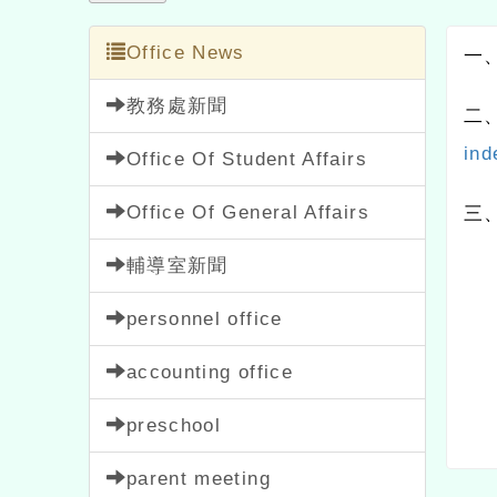
Office News
一
教務處新聞
二
ind
Office Of Student Affairs
Office Of General Affairs
三、
輔導室新聞
personnel office
accounting office
preschool
parent meeting