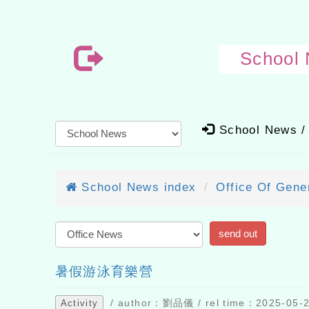
School
School News /
School News index
Office Of Gener
暑假游泳育樂營
/ author：劉品儀 / rel time：2025-05-29
Activity