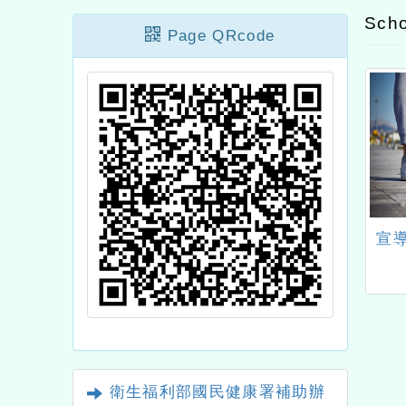
Scho
Page QRcode
0602教師會議記錄
敬邀承辦健康飲食教育業
宣
務相關同仁、教師、營養
師等，踴躍參加教育部國
民及學前教育署委託本會
辦理「高級中等以下學校
健康飲食教育指導內容及
規劃」全國說明會。
衛生福利部國民健康署補助辦