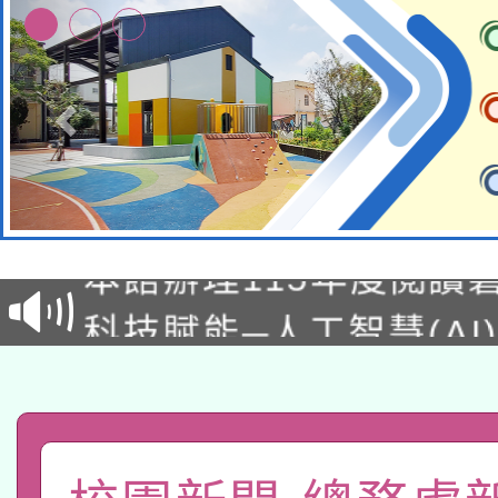
適應運動共學行動站研
本館辦理115年度閱讀
科技賦能─人工智慧(AI
暨閱讀推動專業研習
A3數位素養講師名單
礎課程
「數位內容與教學軟體線
有關大陸委員會函釋公
pilot」