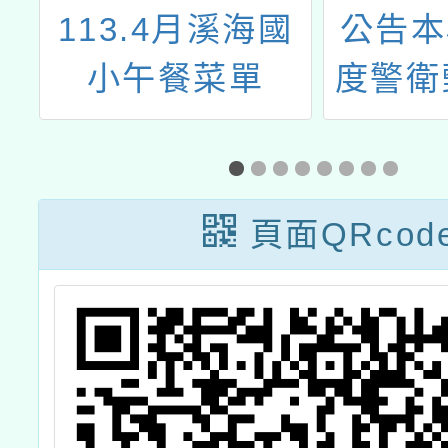
5
113.4月溪海國
公告本
單
小午餐菜單
度警衛
面
頁面QRcod