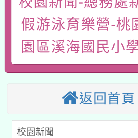
校園新聞-總務處
轉知經濟部水利署委託
薪期間赴陸應申請許可
假游泳育樂營-桃
115年8月22日(星期六)
業技術研究院辦理「11
2026年桃園地景藝術
桃園市孔廟祈福系列活
園區溪海國民小學
用水績優單位及節水達
「2026桃園藝術巡演
開 智慧啟航」
動」
適應運動共學行動站研
關事宜
本館辦理115年度閱讀
返回首頁
科技賦能─人工智慧(AI
暨閱讀推動專業研習
A3數位素養講師名單
礎課程
「數位內容與教學軟體線