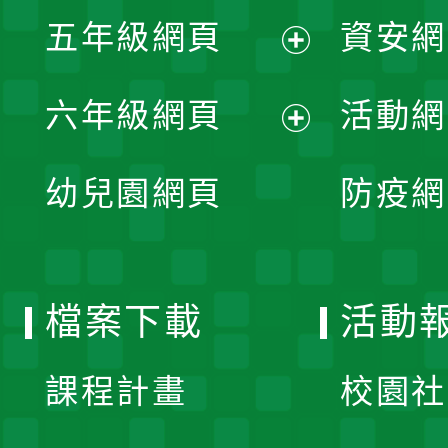
展
單
五年級網頁
資安網
選
開
展
單
六年級網頁
活動網
選
開
展
單
幼兒園網頁
防疫網
選
開
單
選
檔案下載
活動
單
課程計畫
校園社