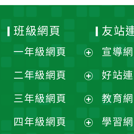
班級網頁
友站
一年級網頁
宣導網
展
二年級網頁
好站連
開
展
三年級網頁
教育網
選
開
展
單
四年級網頁
學習網
選
開