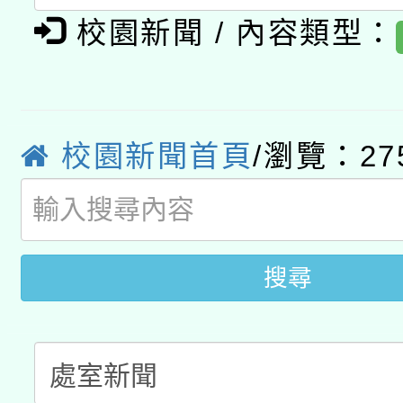
校園新聞 / 內容類型：
有關大陸委員會函釋公
pilot」
轉知經濟部水利署委託
薪期間赴陸應申請許可
115年8月22日(星期六)
業技術研究院辦理「11
校園新聞首頁
/瀏覽：27
2026年桃園地景藝術
桃園市孔廟祈福系列活
用水績優單位及節水達
「2026桃園藝術巡演
開 智慧啟航」
動」
關事宜
搜尋