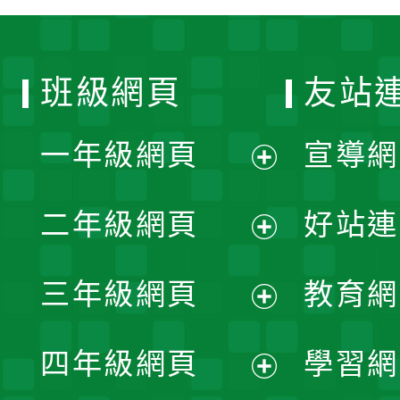
班級網頁
友站
一年級網頁
宣導網
展
二年級網頁
好站連
開
展
三年級網頁
教育網
選
開
展
單
四年級網頁
學習網
選
開