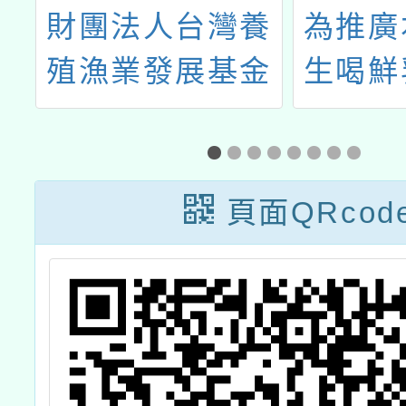
養
財團法人台灣養
為推廣
殖漁業發展基金
生喝鮮
會辦理「2025鱻
鈣健康
旅 奇緣-極道鱻
請貴校
師」食魚文化教
向家長
頁面QRcod
師及營養師研習
醒兌領
活動
意