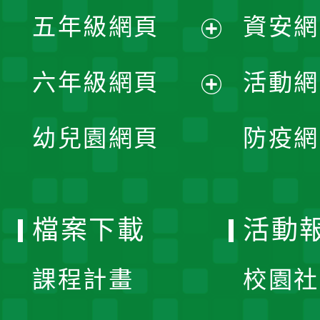
展
單
五年級網頁
資安網
選
開
展
單
六年級網頁
活動網
選
開
展
單
幼兒園網頁
防疫網
選
開
單
選
檔案下載
活動
單
課程計畫
校園社