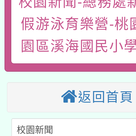
校園新聞-總務處
轉知教育部國民及學前
原住民族教育政策研討
年度健康促進學校輔導
假游泳育樂營-桃
函轉國立臺灣師範大學
新北市政府教育局辦理「
族教育國際趨勢與發展
業成長研習」實施計畫
轉知有關國立成功大學
園區溪海國民小學
族語言臺北學習中心11
師專業成長研習實施計
教育部國民及學前教育署「
文教學共融平台-教案
「族語學習班」招生簡章
方素養工作坊新北場」
轉知經濟部水利署委託
年度COVID-19疫苗
件」活動簡章
115年8月22日(星期六)
業技術研究院辦理「11
接種對象擴大為「滿6
返回首頁
2026年桃園地景藝術
桃園市孔廟祈福系列活
用水績優單位及節水達
接種之民眾」措施，延長
「2026桃園藝術巡演
開 智慧啟航」
動」
月28日止
轉知教育部國民及學前
關事宜