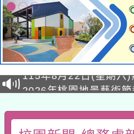
轉知經濟部水利署委託
115年8月22日(星期六)
業技術研究院辦理「11
2026年桃園地景藝術
桃園市孔廟祈福系列活
用水績優單位及節水達
「2026桃園藝術巡演
開 智慧啟航」
動」
轉知教育部國民及學前
關事宜
函轉國家教育研究院中心
國立臺灣師範大學辦理「1