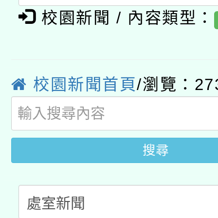
校園新聞 / 內容類型：
函轉國家教育研究院中心
國立臺灣師範大學辦理「1
轉知教育部國民及學前
原住民族教育政策研討
年度健康促進學校輔導
函轉國立臺灣師範大學
新北市政府教育局辦理「
族教育國際趨勢與發展
業成長研習」實施計畫
校園新聞首頁
/瀏覽：27
轉知有關國立成功大學
族語言臺北學習中心11
師專業成長研習實施計
教育部國民及學前教育署「
文教學共融平台-教案
「族語學習班」招生簡章
方素養工作坊新北場」
年度COVID-19疫苗
件」活動簡章
搜尋
接種對象擴大為「滿6
接種之民眾」措施，延長