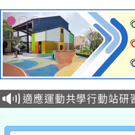
本校115學年度第2次
適應運動共學行動站研
招甄選結果公告(無人
本館辦理115年度閱讀
招)
科技賦能─人工智慧(AI
暨閱讀推動專業研習