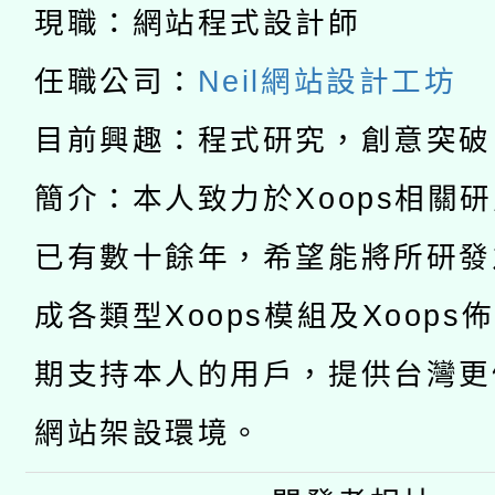
科技賦能─人工智慧(AI
暨閱讀推動專業研習
現職：網站程式設計師
A3數位素養講師名單
礎課程
任職公司：
Neil網站設計工坊
「數位內容與教學軟體線
目前興趣：程式研究，創意突破
有關大陸委員會函釋公
pilot」
簡介：本人致力於Xoops相關
轉知經濟部水利署委託
薪期間赴陸應申請許可
已有數十餘年，希望能將所研發
115年8月22日(星期六)
業技術研究院辦理「11
成各類型Xoops模組及Xoops
2026年桃園地景藝術
桃園市孔廟祈福系列活
用水績優單位及節水達
期支持本人的用戶，提供台灣更
開 智慧啟航」
動」
網站架設環境。