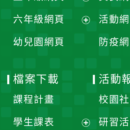
開
展
單
六年級網頁
活動網
選
開
展
單
幼兒園網頁
防疫網
選
開
單
選
檔案下載
活動
單
課程計畫
校園社
學生課表
研習活