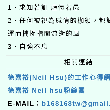
1、求知若飢 虛懷若愚
2、任何被視為感情的枷鎖，都
運而捕捉指間流逝的風
3、自強不息
相關連結
徐嘉裕(Neil Hsu)的工作心得
徐嘉裕 Neil hsu粉絲團
E-MAIL：
b168168tw@gmail