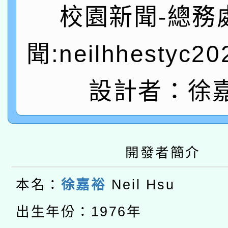
A3數位素養講師名單
礎課程
校園新聞-總務
「數位內容與教學軟體線
聞:neilhhestyc2
有關大陸委員會函釋公
pilot」
轉知經濟部水利署委託
薪期間赴陸應申請許可
設計者：徐
115年8月22日(星期六)
業技術研究院辦理「11
2026年桃園地景藝術
桃園市孔廟祈福系列活
用水績優單位及節水達
開發者簡介
本校115學年度第2次
開 智慧啟航」
動」
適應運動共學行動站研
本名：
徐嘉裕
Neil Hsu
招甄選結果公告(無人
本館辦理115年度閱讀
出生年份：1976年
招)