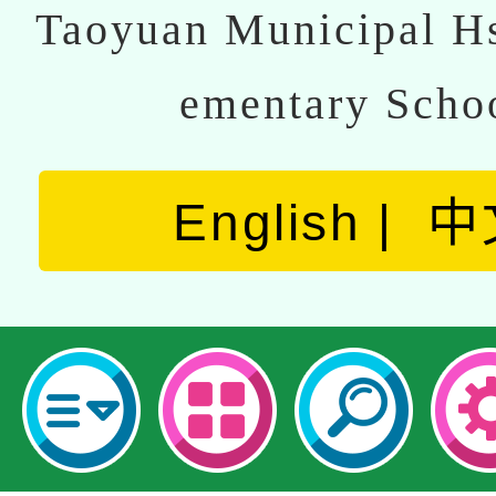
Taoyuan Municipal Hs
ementary Scho
English
中