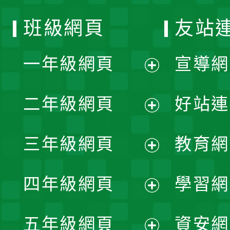
班級網頁
友站
一年級網頁
宣導網
展
二年級網頁
好站連
開
展
三年級網頁
教育網
選
開
展
單
四年級網頁
學習網
選
開
展
單
五年級網頁
資安網
選