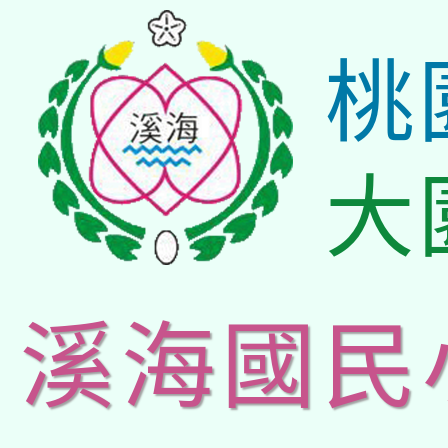
桃
大
溪海國民