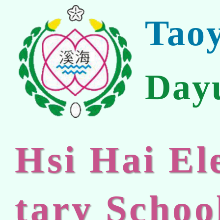
Tao
Day
Hsi Hai E
tary Schoo