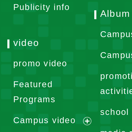
Publicity info
Album
Campu
video
Campus
promo video
promot
Featured
activiti
Programs
school 
Campus video