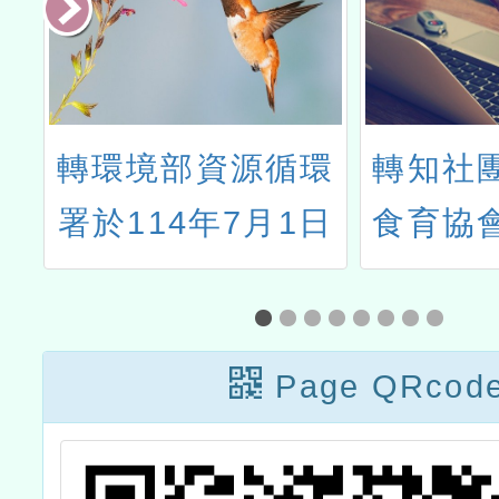
前
轉環境部資源循環
轉知社
臺
署於114年7月1日
食育協
理
至8月31日「一次
之煉金
午
用產品減量里程
餐毛豆
食
碑」許願池活動
Page QRcod
示
導