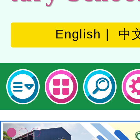
English
中