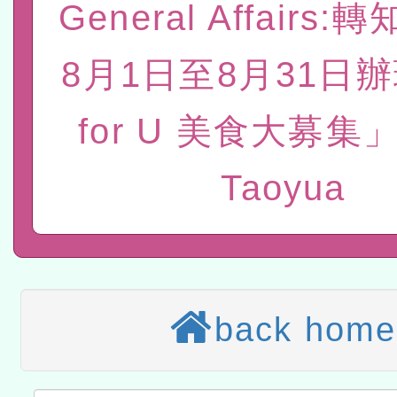
General Affairs:
赴陸應申請許可一案
轉知經濟部水利署委託財
8月1日至8月31日
研究院辦理「115年表揚
115年8月22日(星期六)辦
for U 美食大募集
位及節水達人選拔活動」
市孔廟祈福系列活動—儒門
2026年桃園地景藝術節教
航」
本校115學年度第2次代理
Taoyua
結果公告(無人報名，續辦
適應運動共學行動站研習
本館辦理115年度閱讀磐
讀推動專業研習
科技賦能─人工智慧(AI)
back home
程
A3數位素養講師名單