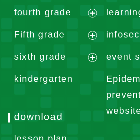
expand
fourth grade
learnin
menu
expand
Fifth grade
infose
menu
expand
sixth grade
event s
menu
expand
kindergarten
Epidem
menu
preven
websit
download
lesson plan