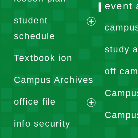
event 
student
campus
expand
schedule
menu
study a
Textbook ion
off cam
Campus Archives
Campus
office file
expand
Campus
info security
menu