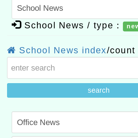
「數位內容與教學軟體線上課程
t」
有關大陸委員會函釋公務
School News / type：
ne
赴陸應申請許可一案
轉知經濟部水利署委託財
研究院辦理「115年表揚
115年8月22日(星期六)辦
School News index
/coun
位及節水達人選拔活動」
市孔廟祈福系列活動—儒門
2026年桃園地景藝術節教
航」
search