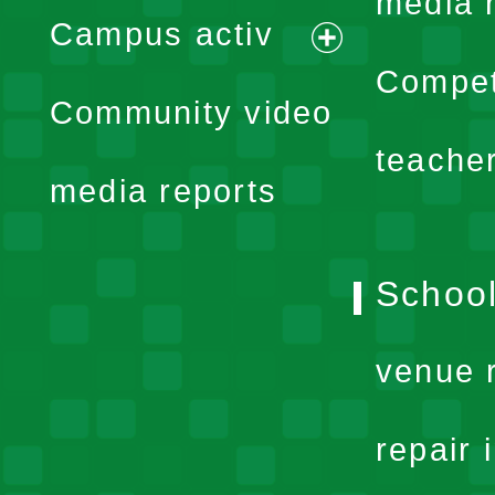
expand
media 
Campus activ
menu
expand
Compet
Community video
menu
teache
media reports
School
venue 
repair 