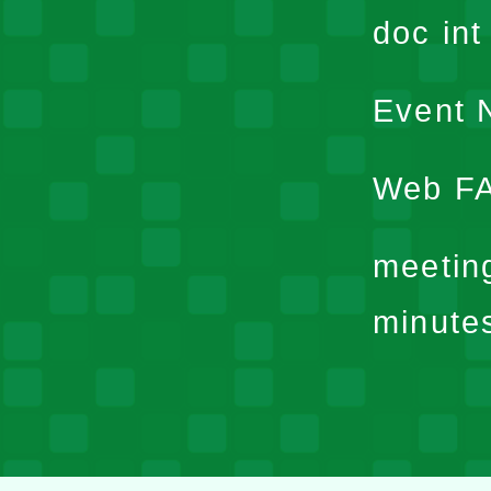
doc in
Event N
Web F
meetin
minute