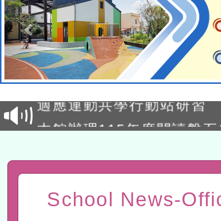
本校115學年度第2次代理
結果公告(無人報名，續辦
適應運動共學行動站研習
本館辦理115年度閱讀磐
讀推動專業研習
科技賦能─人工智慧(AI)
程
A3數位素養講師名單
「數位內容與教學軟體線上課程
School News-Offi
t」
有關大陸委員會函釋公務