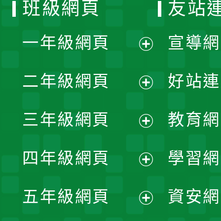
班級網頁
友站
一年級網頁
宣導網
展
二年級網頁
好站連
開
展
三年級網頁
教育網
選
開
展
單
四年級網頁
學習網
選
開
展
單
五年級網頁
資安網
選
開
展