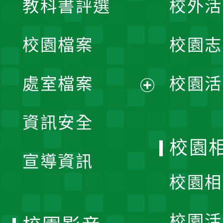
教科書評選
校外活
開
校園檔案
校園志
選
單
處室檔案
校園活
展
資訊安全
開
校園
宣導資訊
選
校園相
單
校園活