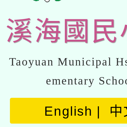
溪海國民
Taoyuan Municipal Hs
ementary Scho
English
中