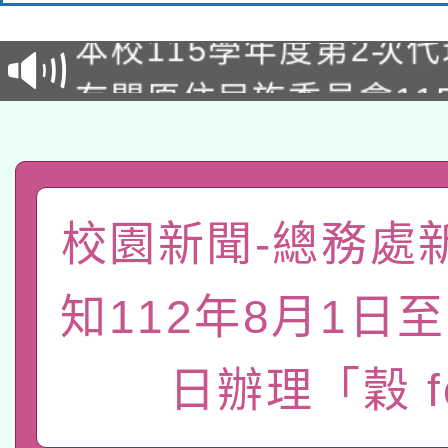
本校115學年度第2次
第3次招考甄選結果公告
有關原住民族委員會11
次招考甄選結果公告(尚
兒童少年暑期犯罪預防
公告之原住民族歲時祭
有關本府115年70歲
答一案
一案。
本校115學年度第2次
校園新聞-總務處
人員健康講座「吃得安
適應運動共學行動站研
招甄選結果公告(無人
心」，鼓勵退休同仁踴
知112年8月1日至
本館辦理115年度閱讀
招)
案。
日辦理「穀 f
科技賦能─人工智慧(AI
暨閱讀推動專業研習
A3數位素養講師名單
礎課程