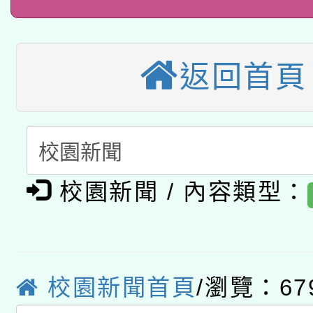
本校115學年度第1次
本校115學年度第2次
第3次招考甄選結果公告
返回首頁
有關原住民族委員會11
次招考甄選結果公告(尚
兒童少年暑期犯罪預防
公告之原住民族歲時祭
有關本府115年70歲
答一案
一案。
校園新聞 / 內容類型：
本校115學年度第2次
人員健康講座「吃得安
適應運動共學行動站研
招甄選結果公告(無人
心」，鼓勵退休同仁踴
本館辦理115年度閱讀
招)
案。
校園新聞首頁
/瀏覽：67
科技賦能─人工智慧(AI
暨閱讀推動專業研習