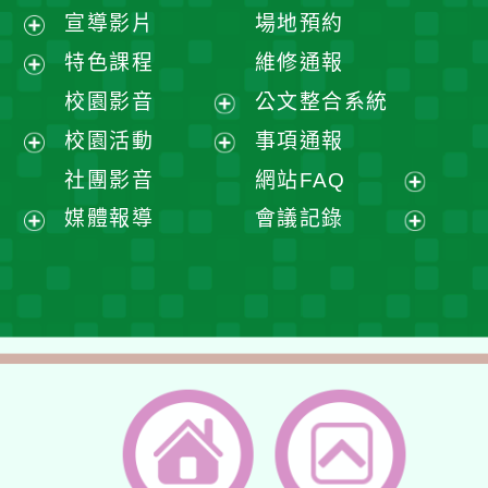
宣導影片
場地預約
展
特色課程
維修通報
開
展
校園影音
公文整合系統
選
開
展
校園活動
事項通報
單
選
開
展
展
社團影音
網站FAQ
單
選
開
開
展
媒體報導
會議記錄
單
選
選
開
展
展
單
單
選
開
開
單
選
選
單
單