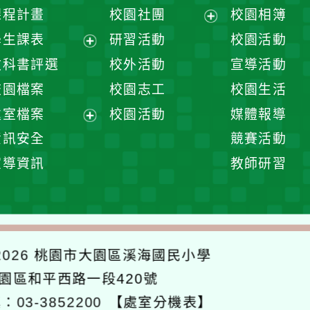
課程計畫
校園社團
校園相簿
展
學生課表
研習活動
校園活動
開
展
教科書評選
校外活動
宣導活動
選
開
校園檔案
校園志工
校園生活
單
選
處室檔案
校園活動
媒體報導
單
展
資訊安全
競賽活動
開
宣導資訊
教師研習
選
單
026
桃園市大園區溪海國民小學
大園區和平西路一段420號
：03-3852200
【處室分機表】