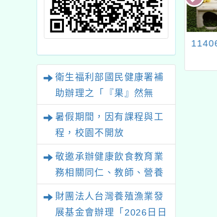
丹色素新聞事件
115年3月營養午餐月
114
為維護本市校園
菜單
質與安全，自即
衛生福利部國民健康署補
預防性措施，本
助辦理之「『果』然無
使用辣椒粉及咖
敵！水果打卡挑戰賽」國
粉等辛香料
暑假期間，因有課程與工
小中年級健康飲食教育推
程，校園不開放
廣活動資訊
敬邀承辦健康飲食教育業
務相關同仁、教師、營養
師等，踴躍參加教育部國
財團法人台灣養殖漁業發
民及學前教育署委託本會
展基金會辦理「2026日日