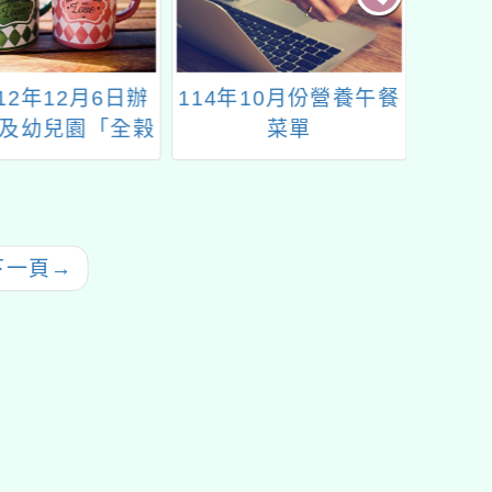
12年12月6日辦
114年10月份營養午餐
114
及幼兒園「全榖
菜單
製雜糧教案線上
會」鼓勵參加
下一頁
→