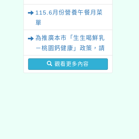
辦理「高級中等以下學校
五海味-食魚文化教師及營
115.6月份營養午餐月菜
健康飲食教育指導內容及
養師研習活動」請踴躍報
單
規劃」全國說明會。
名參加
為推廣本市「生生喝鮮乳
－桃園鈣健康」政策，請
貴校持續加強向家長及學
觀看更多內容
童提醒兌領及宣導注意事
項