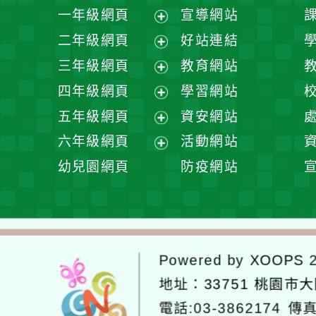
一年級網頁
宣導網站
展
二年級網頁
好站連結
開
展
三年級網頁
教育網站
選
開
展
四年級網頁
學習網站
單
選
開
展
五年級網頁
資安網站
單
選
開
展
六年級網頁
活動網站
單
選
開
展
幼兒園網頁
防疫網站
單
選
開
單
選
單
Powered by
XOOPS
2
地址：
33751 桃園市
電話:03-3862174
傳真