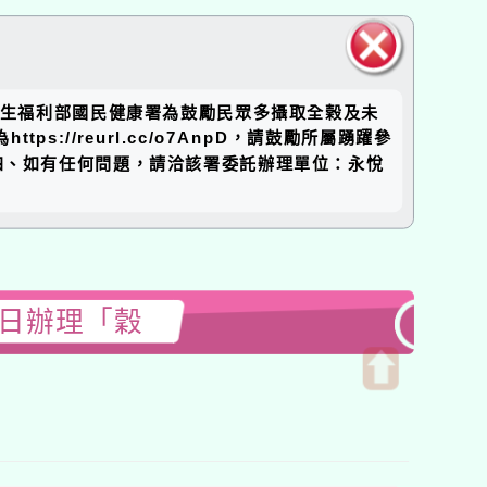
關閉區
、衛生福利部國民健康署為鼓勵民眾多攝取全榖及未
塊
//reurl.cc/o7AnpD，請鼓勵所屬踴躍參
四、如有任何問題，請洽該署委託辦理單位：永悅
1日辦理「穀
開
啟
上
方