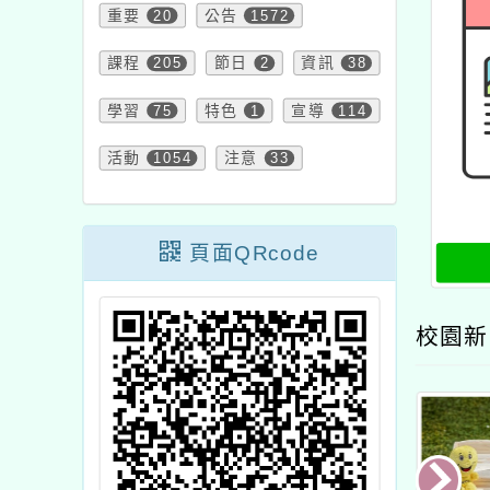
重要
20
公告
1572
課程
205
節日
2
資訊
38
學習
75
特色
1
宣導
114
活動
1054
注意
33
頁面QRcode
校園新