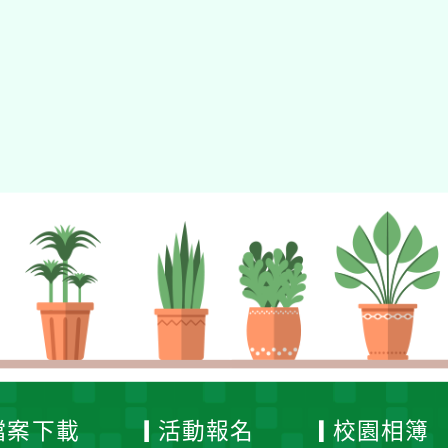
tyc2023
gle、Firefox、Vivaldi、Opera
支援行
 2.5.11
網站語系：zh-TW
eil網站設計工坊
徐嘉裕 Neil hsu
檔案下載
活動報名
校園相簿