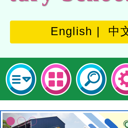
English
中