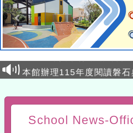
本校115學年度第2次代理
結果公告(無人報名，續辦
適應運動共學行動站研習
本館辦理115年度閱讀磐
讀推動專業研習
科技賦能─人工智慧(AI)
程
A3數位素養講師名單
「數位內容與教學軟體線上課程
School News-Offi
t」
有關大陸委員會函釋公務