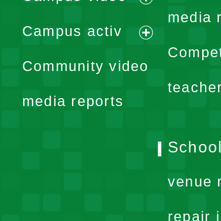
expand
media 
Campus activ
menu
expand
Compet
Community video
menu
teache
media reports
School
venue 
repair 