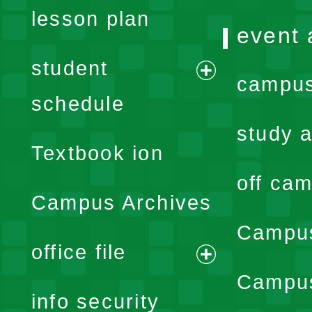
lesson plan
event 
student
campus
expand
schedule
menu
study a
Textbook ion
off cam
Campus Archives
Campus
office file
expand
Campus
info security