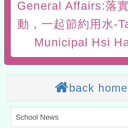
General Affairs
赴陸應申請許可一案
轉知經濟部水利署委託財
動，一起節約用水-Ta
研究院辦理「115年表揚
115年8月22日(星期六)辦
位及節水達人選拔活動」
市孔廟祈福系列活動—儒門
2026年桃園地景藝術節教
Municipal Hsi Ha
航」
本校115學年度第2次代理
結果公告(無人報名，續辦
適應運動共學行動站研習
本館辦理115年度閱讀磐
back home
讀推動專業研習
科技賦能─人工智慧(AI)
程
A3數位素養講師名單
「數位內容與教學軟體線上課程