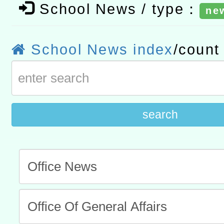
School News / type：
ne
t」
有關大陸委員會函釋公務
赴陸應申請許可一案
轉知經濟部水利署委託財
School News index
/coun
研究院辦理「115年表揚
115年8月22日(星期六)辦
位及節水達人選拔活動」
市孔廟祈福系列活動—儒門
2026年桃園地景藝術節教
航」
search