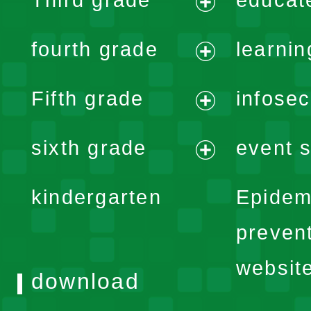
menu
expand
fourth grade
learnin
menu
expand
Fifth grade
infose
menu
expand
sixth grade
event s
menu
expand
kindergarten
Epidem
menu
preven
websit
download