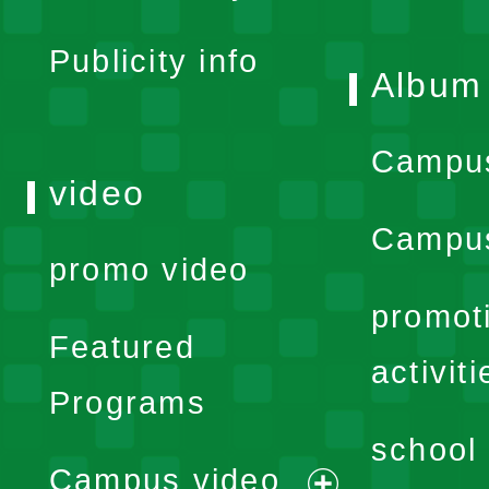
menu
Publicity info
Album
Campu
video
Campus
promo video
promot
Featured
activiti
Programs
school 
Campus video