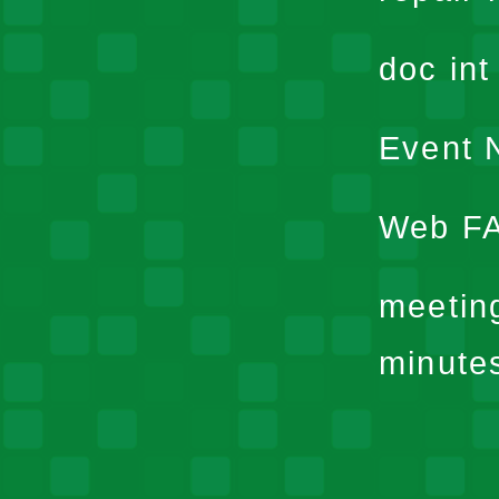
doc in
Event N
Web F
meetin
minute