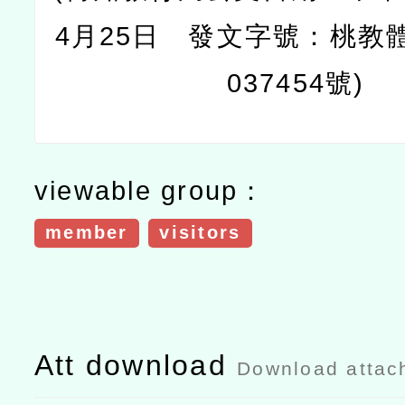
4月25日 發文字號：桃教體
037454號)
viewable group：
member
visitors
Att download
Download attac