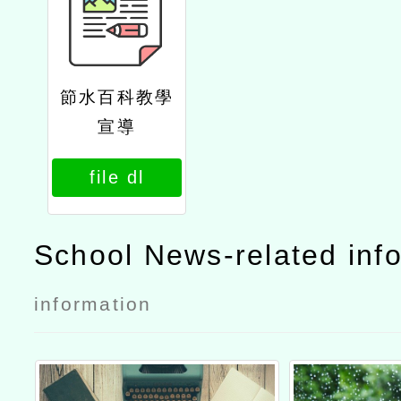
節水百科教學
宣導
file dl
School News-related inf
information