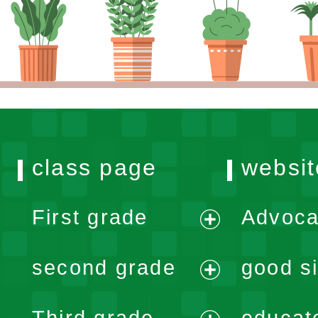
class page
websit
First grade
Advoca
expand
second grade
good si
menu
expand
Third grade
educat