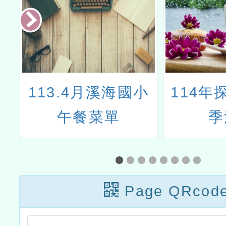
3.4月溪海國小
114年探索北橫
午餐菜單
季活動
Page QRcod