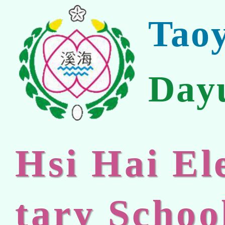
Tao
Day
Hsi Hai E
tary Schoo