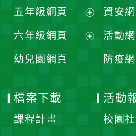
展
單
五年級網頁
資安網
選
開
展
單
六年級網頁
活動網
選
開
展
單
幼兒園網頁
防疫網
選
開
單
選
檔案下載
活動
單
課程計畫
校園社