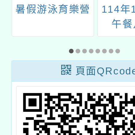
暑假游泳育樂營
114年
－
午餐
宣
頁面QRcod