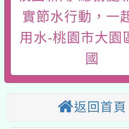
有關大陸委員會函釋公
pilot」
實節水行動，一
轉知經濟部水利署委託
薪期間赴陸應申請許可
用水-桃園市大園
115年8月22日(星期六)
業技術研究院辦理「11
2026年桃園地景藝術
桃園市孔廟祈福系列活
用水績優單位及節水達
國
本校115學年度第2次
開 智慧啟航」
動」
適應運動共學行動站研
招甄選結果公告(無人
本館辦理115年度閱讀
招)
返回首頁
科技賦能─人工智慧(AI
暨閱讀推動專業研習
A3數位素養講師名單
礎課程