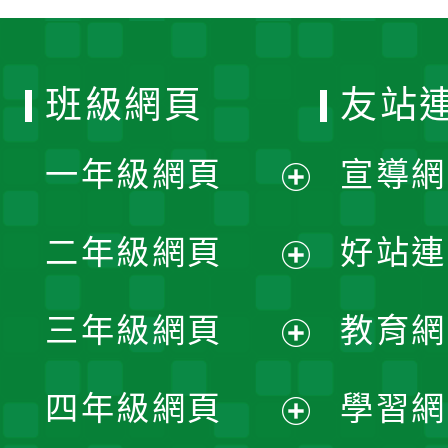
班級網頁
友站
一年級網頁
宣導網
展
二年級網頁
好站連
開
展
三年級網頁
教育網
選
開
展
單
四年級網頁
學習網
選
開