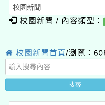
「數位內容與教學軟體線
有關大陸委員會函釋公
pilot」
校園新聞 / 內容類型：
轉知經濟部水利署委託
薪期間赴陸應申請許可
115年8月22日(星期六)
業技術研究院辦理「11
校園新聞首頁
/瀏覽：60
2026年桃園地景藝術
桃園市孔廟祈福系列活
用水績優單位及節水達
開 智慧啟航」
動」
搜尋