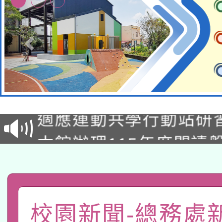
本校115學年度第2次
適應運動共學行動站研
招甄選結果公告(無人
本館辦理115年度閱讀
招)
科技賦能─人工智慧(AI
暨閱讀推動專業研習
A3數位素養講師名單
礎課程
「數位內容與教學軟體線
校園新聞-總務處