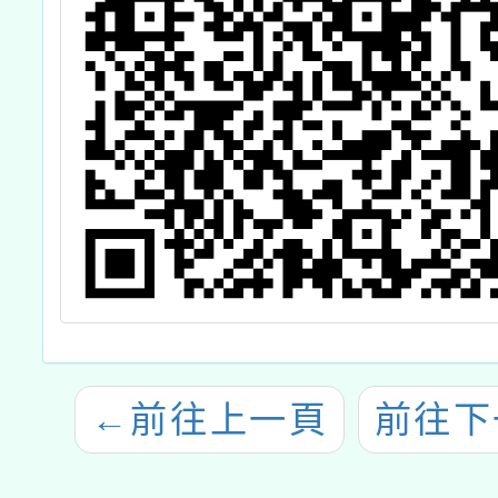
←
前往上一頁
前往下