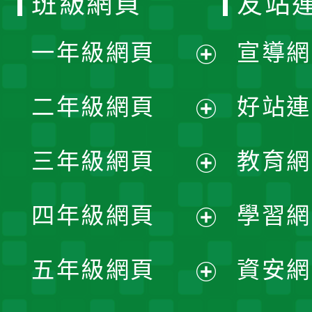
班級網頁
友站
一年級網頁
宣導網
展
二年級網頁
好站連
開
展
三年級網頁
教育網
選
開
展
單
四年級網頁
學習網
選
開
展
單
五年級網頁
資安網
選
開
展