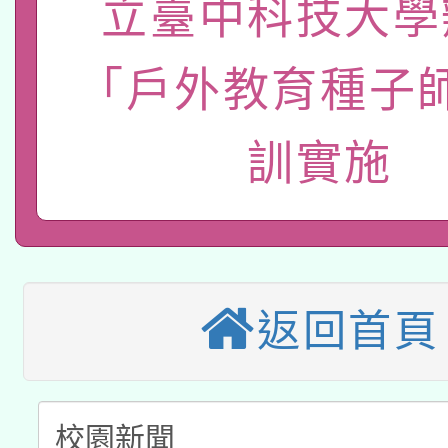
立臺中科技大學
轉知經濟部水利署委託
薪期間赴陸應申請許可
115年8月22日(星期六)
業技術研究院辦理「11
「戶外教育種子
2026年桃園地景藝術
桃園市孔廟祈福系列活
用水績優單位及節水達
訓實施
本校115學年度第2次
開 智慧啟航」
動」
適應運動共學行動站研
招甄選結果公告(無人
本館辦理115年度閱讀
招)
科技賦能─人工智慧(AI
返回首頁
暨閱讀推動專業研習
A3數位素養講師名單
礎課程
「數位內容與教學軟體線