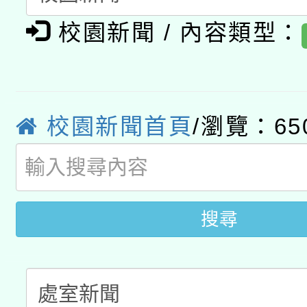
有關大陸委員會函釋公
pilot」
校園新聞 / 內容類型：
轉知經濟部水利署委託
薪期間赴陸應申請許可
115年8月22日(星期六)
業技術研究院辦理「11
2026年桃園地景藝術
桃園市孔廟祈福系列活
用水績優單位及節水達
校園新聞首頁
/瀏覽：65
開 智慧啟航」
動」
搜尋