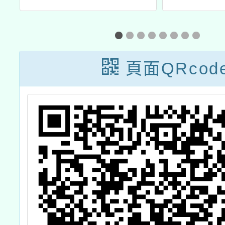
度
在職教師暨行政
暨海
苗
人員美感素養提
賽」延
費
升計畫-未來啟
間至1
頁面QRcod
5
藝：科技與藝術
3
大
共融之旅」 知識
以
形塑教師研習
民
配