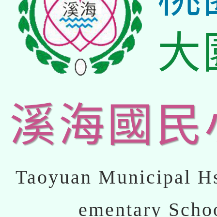
大
溪海國民
Taoyuan Municipal Hs
ementary Scho