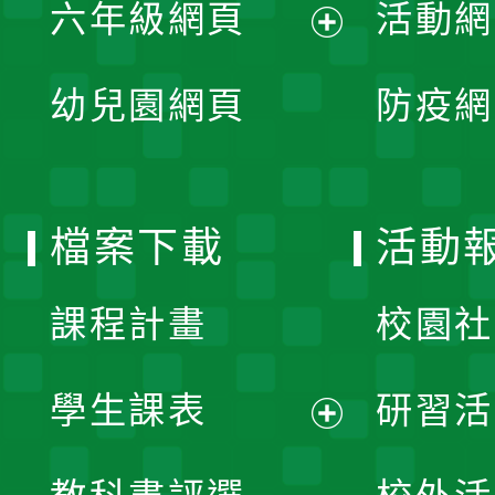
單
六年級網頁
活動網
選
開
展
單
幼兒園網頁
防疫網
選
開
單
選
檔案下載
活動
單
課程計畫
校園社
學生課表
研習活
展