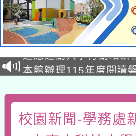
本校115學年度第2次
適應運動共學行動站研
招甄選結果公告(無人
本館辦理115年度閱讀
招)
科技賦能─人工智慧(AI
暨閱讀推動專業研習
A3數位素養講師名單
礎課程
「數位內容與教學軟體線
校園新聞-學務處
有關大陸委員會函釋公
pilot」