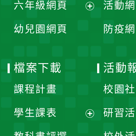
單
六年級網頁
活動網
選
開
展
單
幼兒園網頁
防疫網
選
開
單
選
檔案下載
活動
單
課程計畫
校園社
學生課表
研習活
展