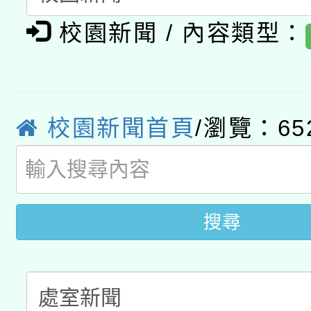
轉知經濟部水利署委託
薪期間赴陸應申請許可
校園新聞 / 內容類型：
115年8月22日(星期六)
業技術研究院辦理「11
2026年桃園地景藝術
桃園市孔廟祈福系列活
用水績優單位及節水達
校園新聞首頁
/瀏覽：65
開 智慧啟航」
動」
搜尋