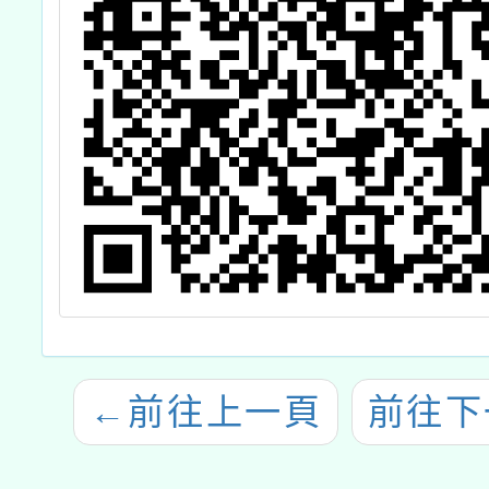
←
前往上一頁
前往下