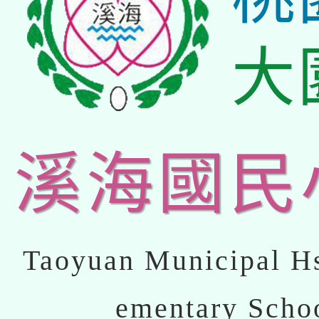
大
溪海國民
Taoyuan Municipal Hs
ementary Scho