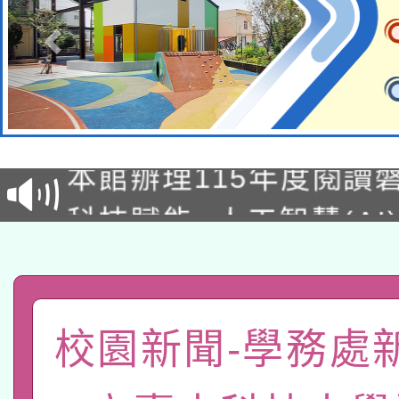
本校115學年度第2次
適應運動共學行動站研
招甄選結果公告(無人
本館辦理115年度閱讀
招)
科技賦能─人工智慧(AI
暨閱讀推動專業研習
A3數位素養講師名單
礎課程
「數位內容與教學軟體線
校園新聞-學務處
有關大陸委員會函釋公
pilot」
轉知經濟部水利署委託
薪期間赴陸應申請許可