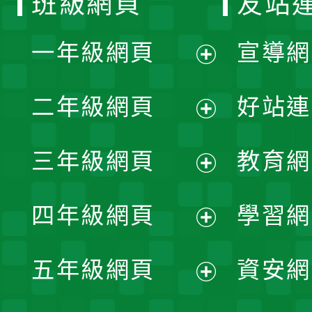
班級網頁
友站
一年級網頁
宣導網
展
二年級網頁
好站連
開
展
三年級網頁
教育網
選
開
展
單
四年級網頁
學習網
選
開
展
單
五年級網頁
資安網
選
開
展