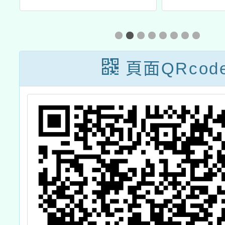
援
廳、高
習
國家音
一
北市政
頁面QRcod
場舉辦
得TA
親子