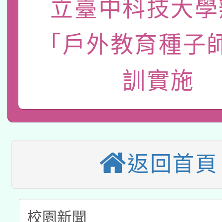
立臺中科技大學
115年8月22日(星期六)
業技術研究院辦理「11
「戶外教育種子
2026年桃園地景藝術
桃園市孔廟祈福系列活
用水績優單位及節水達
本校115學年度第2次
開 智慧啟航」
動」
訓實施
適應運動共學行動站研
招甄選結果公告(無人
本館辦理115年度閱讀
招)
科技賦能─人工智慧(AI
暨閱讀推動專業研習
返回首頁
A3數位素養講師名單
礎課程
「數位內容與教學軟體線
有關大陸委員會函釋公
pilot」