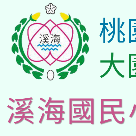
桃
大
溪海國民