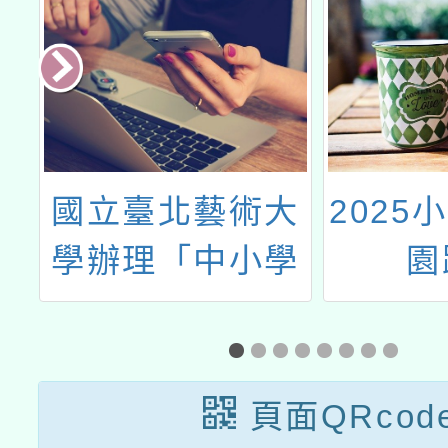
辦
國立臺北藝術大
2025
百
學辦理「中小學
園
增
在職教師暨行政
動
人員美感素養提
升計畫」- 【感
頁面QRcod