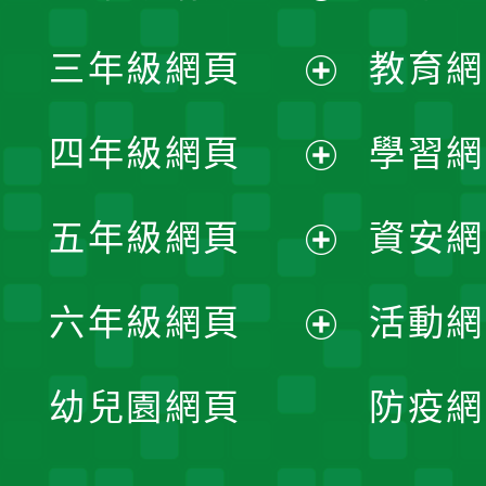
開
展
三年級網頁
教育網
選
開
展
單
四年級網頁
學習網
選
開
展
單
五年級網頁
資安網
選
開
展
單
六年級網頁
活動網
選
開
展
單
幼兒園網頁
防疫網
選
開
單