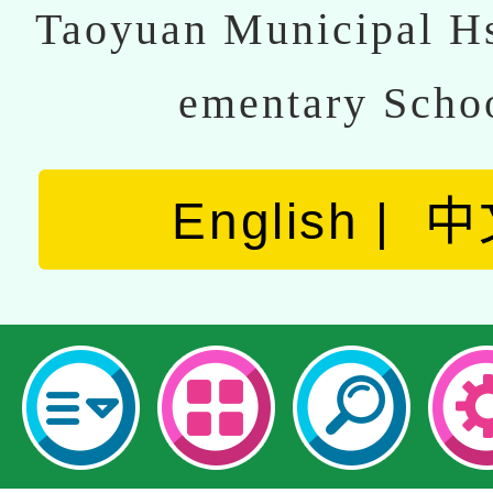
Taoyuan Municipal Hs
ementary Scho
English
中