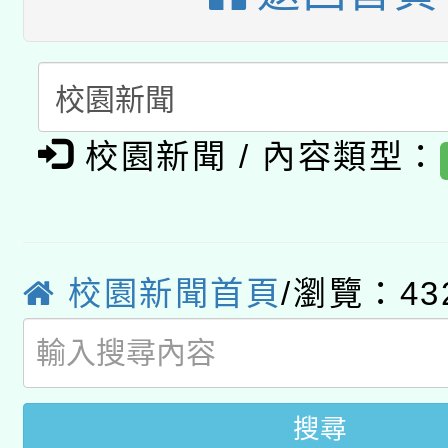
動」
月28日止
轉知教育部國民及學前
關事宜
函轉國家教育研究院中心
國立臺灣師範大學辦理「1
轉知教育部國民及學前
原住民族教育政策研討
年度健康促進學校輔導
校園新聞 / 內容類型：
函轉國立臺灣師範大學
新北市政府教育局辦理「
族教育國際趨勢與發展
業成長研習」實施計畫
轉知有關國立成功大學
族語言臺北學習中心11
師專業成長研習實施計
教育部國民及學前教育署「
文教學共融平台-教案
校園新聞首頁
/瀏覽：43
「族語學習班」招生簡章
方素養工作坊新北場」
年度COVID-19疫苗
件」活動簡章
接種對象擴大為「滿6
搜尋