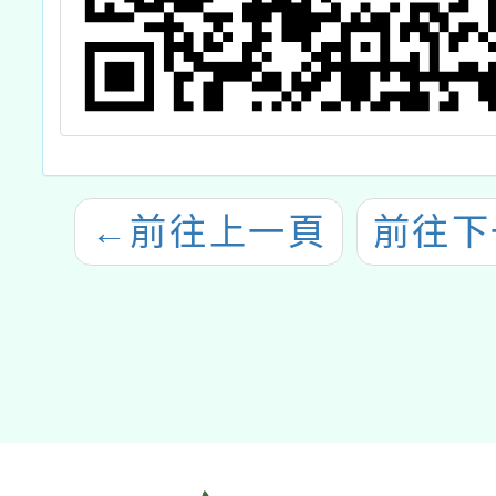
←
前往上一頁
前往下