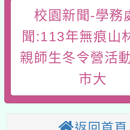
函轉國家教育研究院中心
國立臺灣師範大學辦理「1
校園新聞-學務
轉知教育部國民及學前
原住民族教育政策研討
年度健康促進學校輔導
聞:113年無痕山
函轉國立臺灣師範大學
新北市政府教育局辦理「
族教育國際趨勢與發展
業成長研習」實施計畫
轉知有關國立成功大學
族語言臺北學習中心11
親師生冬令營活動
師專業成長研習實施計
教育部國民及學前教育署「
文教學共融平台-教案
「族語學習班」招生簡章
方素養工作坊新北場」
市大
轉知經濟部水利署委託
年度COVID-19疫苗
件」活動簡章
115年8月22日(星期六)
業技術研究院辦理「11
接種對象擴大為「滿6
2026年桃園地景藝術
桃園市孔廟祈福系列活
用水績優單位及節水達
接種之民眾」措施，延長
「2026桃園藝術巡演
返回首頁
開 智慧啟航」