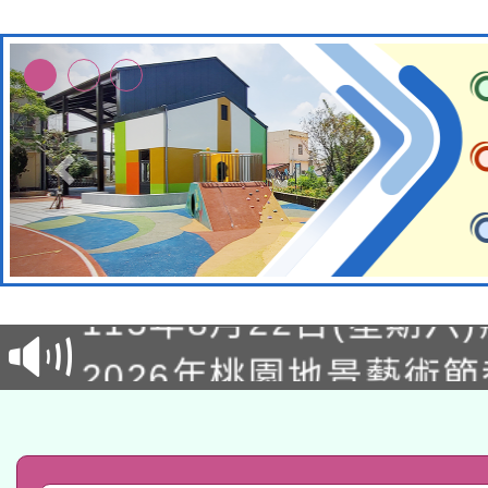
轉知經濟部水利署委託
115年8月22日(星期六)
業技術研究院辦理「11
2026年桃園地景藝術
桃園市孔廟祈福系列活
用水績優單位及節水達
「2026桃園藝術巡演
開 智慧啟航」
動」
轉知教育部國民及學前
關事宜