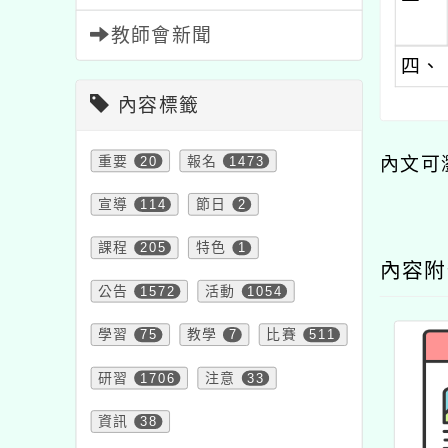
教師會新聞
四、
內容標籤
重要
20
報名
1473
內文可
宣導
114
節日
2
課程
205
特色
1
內容
公告
1572
活動
1054
學習
75
教學
7
比賽
511
研習
1706
注意
33
資訊
38