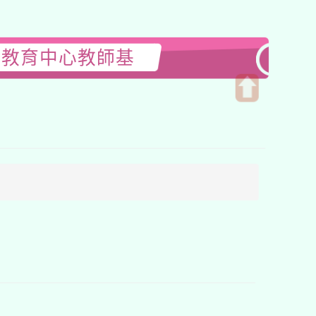
洋教育中心教師基
開
啟
上
方
區
塊