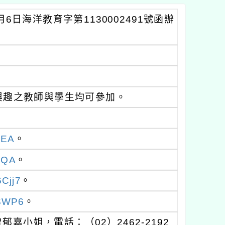
日海洋教育字第1130002491號函辦
興趣之教師與學生均可參加。
xEA
。
1QA
。
Cjj7
。
FSWP6
。
小姐，電話：（02）2462-2192