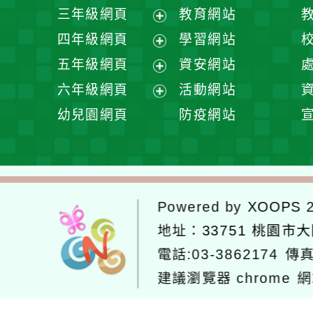
開
展
三年級網頁
教育網站
選
開
展
四年級網頁
學習網站
單
選
開
展
五年級網頁
資安網站
單
選
開
展
六年級網頁
活動網站
單
選
開
展
幼兒園網頁
防疫網站
單
選
開
單
選
單
Powered by
XOOPS
2
地址：
33751 桃園市
電話:03-3862174
傳真
建議瀏覽器 chrome
網
網站設計：