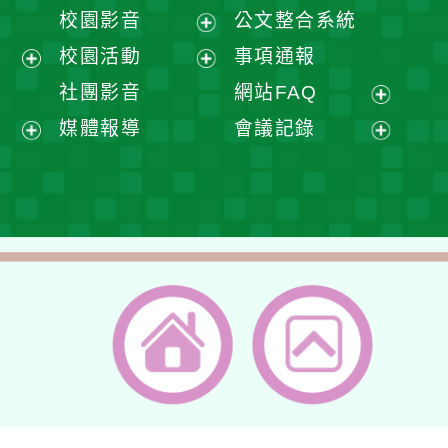
開
展
校園影音
公文整合系統
選
開
展
校園活動
事項通報
單
選
開
展
展
社團影音
網站FAQ
單
選
開
開
展
媒體報導
會議記錄
單
選
選
開
展
展
單
單
選
開
開
單
選
選
單
單
返回首頁
返回頂端