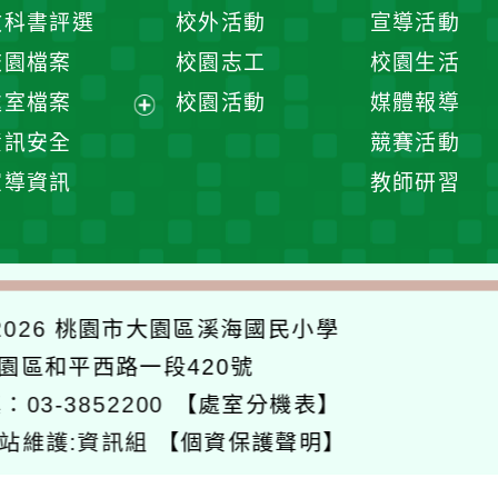
開
展
教科書評選
校外活動
宣導活動
選
開
校園檔案
校園志工
校園生活
單
選
處室檔案
校園活動
媒體報導
單
展
資訊安全
競賽活動
開
宣導資訊
教師研習
選
單
026
桃園市大園區溪海國民小學
大園區和平西路一段420號
：03-3852200
【處室分機表】
站維護:資訊組
【個資保護聲明】