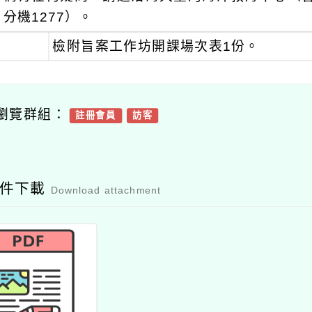
分機1277）。
檢附旨案工作坊開課場次表1份。
瀏覽群組：
註冊會員
訪客
附件下載
Download attachment