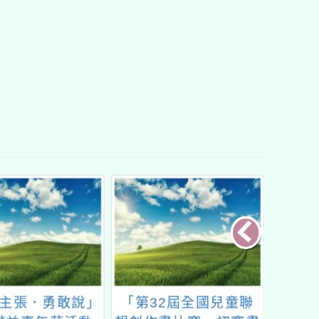
主張．勇敢說」
「第32屆全國兒童聯
函轉國