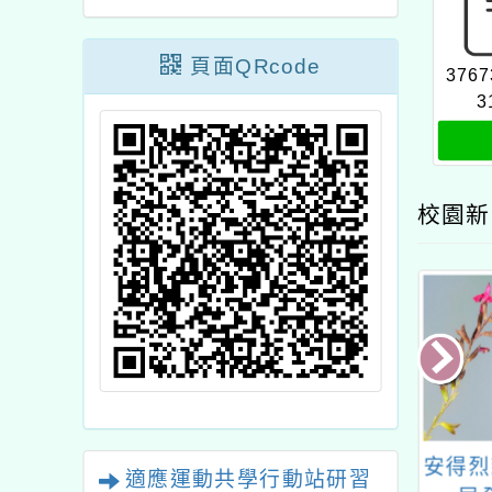
頁面QRcode
3767
3
校園新
6 SDGs Talk
中原大學兒童夏令營
安得烈
適應運動共學行動站研習