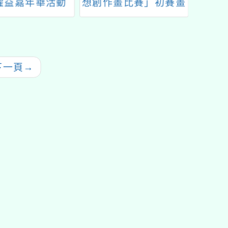
權益嘉年華活動
想創作畫比賽」初賽畫
推廣
紙申請意願調查表1份
「113
零廢棄
實務
下一頁
→