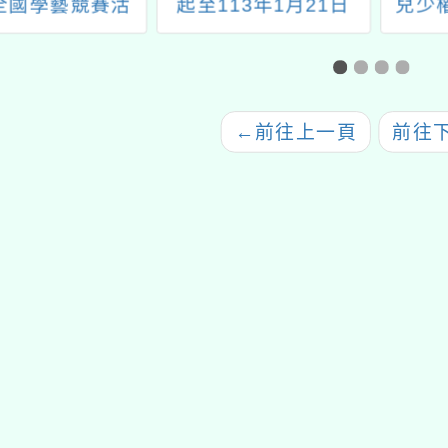
全國學藝競賽活
起至113年1月21日
兒少
動」
（周日）分別於台北國
家戲劇院、台中歌劇院
及高雄衛武營 舉辦
《烏克蘭聯合芭蕾舞團
←
前往上一頁
前往
吉賽兒》