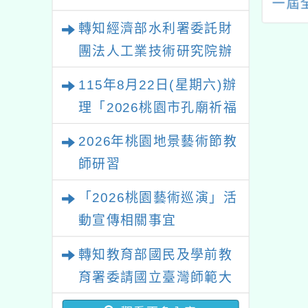
動獎」，自即日
（含暑期游泳班）
一屆
起公開徵件
轉知經濟部水利署委託財
團法人工業技術研究院辦
理「115年表揚節約用水
115年8月22日(星期六)辦
績優單位及節水達人選拔
理「2026桃園市孔廟祈福
活動」
系列活動—儒門初開 智慧
2026年桃園地景藝術節教
啟航」
師研習
「2026桃園藝術巡演」活
動宣傳相關事宜
轉知教育部國民及學前教
育署委請國立臺灣師範大
學辦理「114至115年度