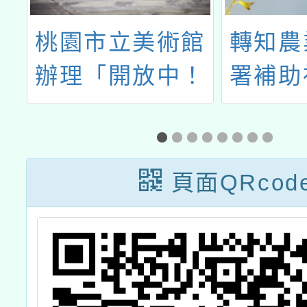
館
轉知農業部農糧
轉知鼎
！
署補助社團法人
限公司
展
大享食育協會辦
水利署
理「一口菜的旅
「節水
程-蔬菜供應鏈小
遊戲
頁面QRcod
旅行（第2
場）」產地見學
活動