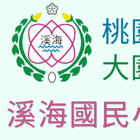
桃
大
溪海國民