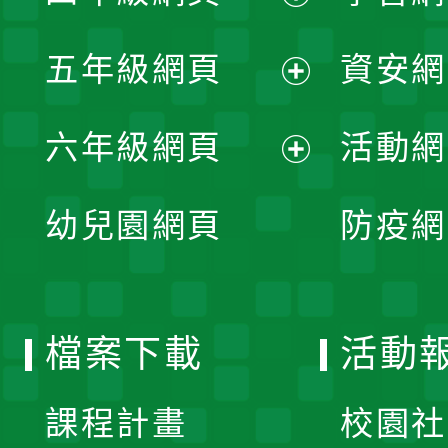
開
展
單
五年級網頁
資安網
選
開
展
單
六年級網頁
活動網
選
開
展
單
幼兒園網頁
防疫網
選
開
單
選
檔案下載
活動
單
課程計畫
校園社