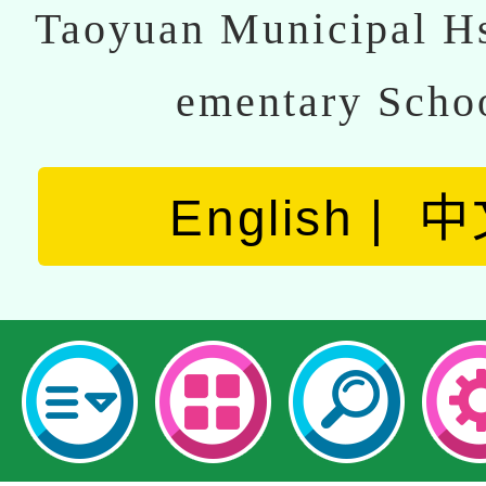
Taoyuan Municipal Hs
ementary Scho
English
中