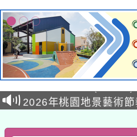
轉知經濟部水利署委託
115年8月22日(星期六)
業技術研究院辦理「11
2026年桃園地景藝術
桃園市孔廟祈福系列活
用水績優單位及節水達
「2026桃園藝術巡演
開 智慧啟航」
動」
轉知教育部國民及學前
關事宜