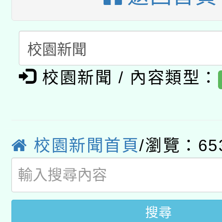
轉知教育部國民及學前
關事宜
函轉國家教育研究院中心
國立臺灣師範大學辦理「1
轉知教育部國民及學前
原住民族教育政策研討
年度健康促進學校輔導
校園新聞 / 內容類型：
函轉國立臺灣師範大學
新北市政府教育局辦理「
族教育國際趨勢與發展
業成長研習」實施計畫
轉知有關國立成功大學
族語言臺北學習中心11
師專業成長研習實施計
教育部國民及學前教育署「
文教學共融平台-教案
「族語學習班」招生簡章
方素養工作坊新北場」
校園新聞首頁
/瀏覽：65
年度COVID-19疫苗
件」活動簡章
接種對象擴大為「滿6
搜尋
接種之民眾」措施，延長