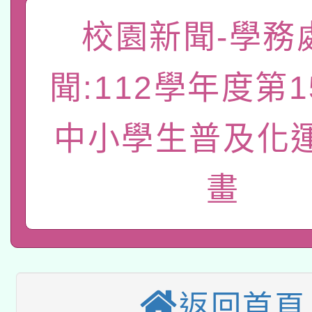
函轉國家教育研究院中心
國立臺灣師範大學辦理「1
校園新聞-學務
轉知教育部國民及學前
原住民族教育政策研討
年度健康促進學校輔導
聞:112學年度第
函轉國立臺灣師範大學
新北市政府教育局辦理「
族教育國際趨勢與發展
業成長研習」實施計畫
轉知有關國立成功大學
族語言臺北學習中心11
師專業成長研習實施計
中小學生普及化
教育部國民及學前教育署「
文教學共融平台-教案
「族語學習班」招生簡章
方素養工作坊新北場」
畫
轉知經濟部水利署委託
年度COVID-19疫苗
件」活動簡章
115年8月22日(星期六)
業技術研究院辦理「11
接種對象擴大為「滿6
2026年桃園地景藝術
桃園市孔廟祈福系列活
用水績優單位及節水達
接種之民眾」措施，延長
「2026桃園藝術巡演
開 智慧啟航」
返回首頁
動」
月28日止