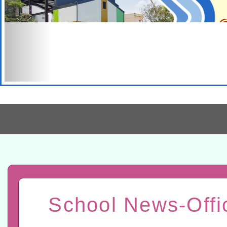
本校115學年度第2次代理
結果公告(無人報名，續辦
適應運動共學行動站研習
本館辦理115年度閱讀磐
School News-Offi
讀推動專業研習
科技賦能─人工智慧(AI)