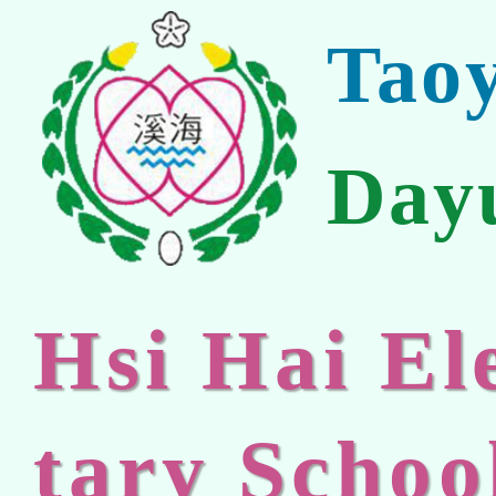
Tao
Day
Hsi Hai E
tary Schoo