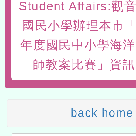
Student Affairs
程
A3數位素養講師名單
國民小學辦理本市「
「數位內容與教學軟體線上課程
t」
有關大陸委員會函釋公務
年度國民中小學海洋
赴陸應申請許可一案
轉知經濟部水利署委託財
師教案比賽」資訊-
研究院辦理「115年表揚
115年8月22日(星期六)辦
位及節水達人選拔活動」
市孔廟祈福系列活動—儒門
2026年桃園地景藝術節教
航」
本校115學年度第2次代理
back home
結果公告(無人報名，續辦
適應運動共學行動站研習
本館辦理115年度閱讀磐