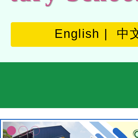
English
中