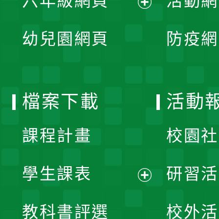
六年級網頁
活動網
選
開
展
單
幼兒園網頁
防疫網
選
開
單
選
檔案下載
活動
單
課程計畫
校園社
學生課表
研習活
展
教科書評選
校外活