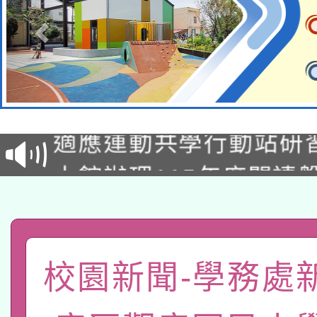
本校115學年度第2次
適應運動共學行動站研
招甄選結果公告(無人
本館辦理115年度閱讀
招)
科技賦能─人工智慧(AI
暨閱讀推動專業研習
A3數位素養講師名單
礎課程
校園新聞-學務處
「數位內容與教學軟體線
有關大陸委員會函釋公
pilot」