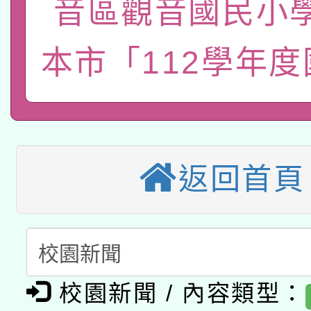
音區觀音國民小
轉知經濟部水利署委託
薪期間赴陸應申請許可
本市「112學年
115年8月22日(星期六)
業技術研究院辦理「11
2026年桃園地景藝術
桃園市孔廟祈福系列活
用水績優單位及節水達
本校115學年度第2次
開 智慧啟航」
動」
適應運動共學行動站研
招甄選結果公告(無人
返回首頁
本館辦理115年度閱讀
招)
科技賦能─人工智慧(AI
暨閱讀推動專業研習
A3數位素養講師名單
礎課程
校園新聞 / 內容類型：
「數位內容與教學軟體線