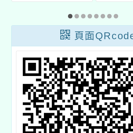
校
「網際網路有獎
「11
制
徵答活動」實施
生海洋
計畫1份
運用方
頁面QRcod
1