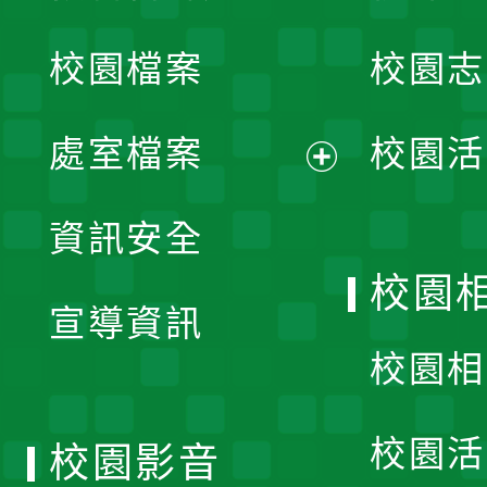
開
校園檔案
校園志
選
單
處室檔案
校園活
展
資訊安全
開
校園
宣導資訊
選
校園相
單
校園活
校園影音