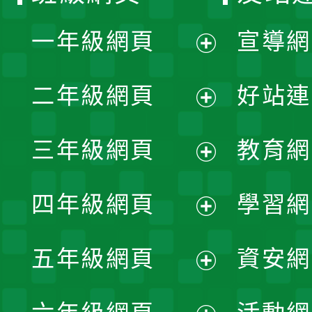
一年級網頁
宣導網
展
二年級網頁
好站連
開
展
三年級網頁
教育網
選
開
展
單
四年級網頁
學習網
選
開
展
單
五年級網頁
資安網
選
開
展
單