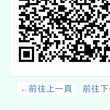
←
前往上一頁
前往下