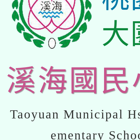
大
溪海國民
Taoyuan Municipal Hs
ementary Scho