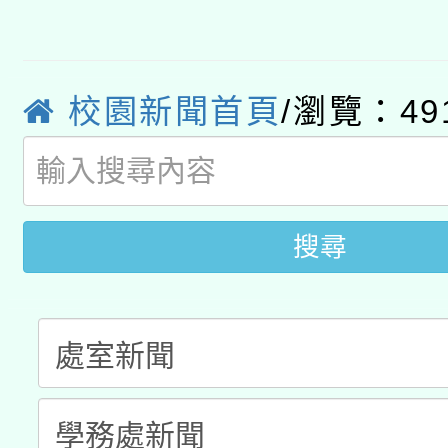
有關大陸委員會函釋公
pilot」
轉知經濟部水利署委託
薪期間赴陸應申請許可
校園新聞首頁
/瀏覽：49
115年8月22日(星期六)
業技術研究院辦理「11
2026年桃園地景藝術
桃園市孔廟祈福系列活
用水績優單位及節水達
搜尋
開 智慧啟航」
動」